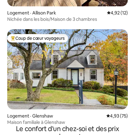
Logement · Allison Park
Note moyenne
4,92 (12)
Nichée dans les bois/Maison de 3 chambres
Coup de cœur voyageurs
Coup de cœur voyageurs parmi les plus aimés
Logement · Glenshaw
Note moyenne
4,93 (75)
Maison familiale à Glenshaw
Le confort d'un chez-soi et des prix