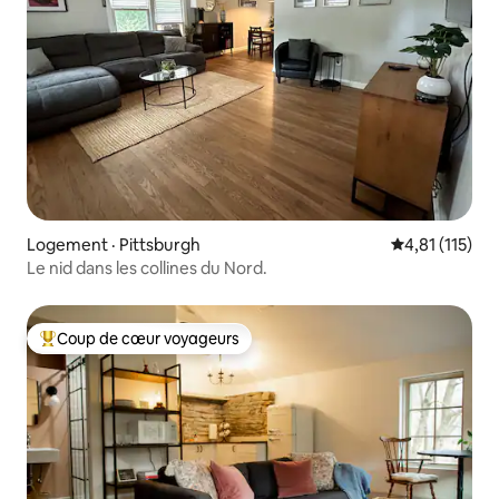
Logement · Pittsburgh
Note moyenne 
4,81 (115)
Le nid dans les collines du Nord.
Coup de cœur voyageurs
Coup de cœur voyageurs parmi les plus aimés