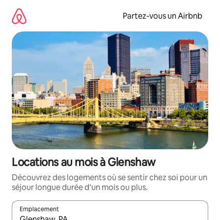
Aller
directement
Partez-vous un Airbnb
au
contenu
Locations au mois à Glenshaw
Découvrez des logements où se sentir chez soi pour un
séjour longue durée d’un mois ou plus.
Emplacement
Quand les résultats sont affichés, parcourez-les en utilisant les 