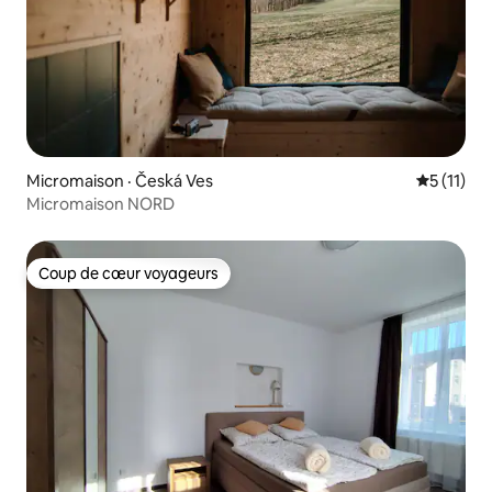
Micromaison · Česká Ves
Note moye
5 (11)
Micromaison NORD
Coup de cœur voyageurs
Coup de cœur voyageurs