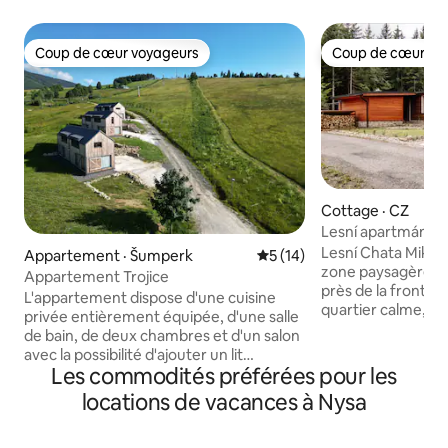
Coup de cœur voyageurs
Coup de cœur vo
Coup de cœur voyageurs
Coup de cœur vo
Cottage · CZ
Lesní apartmán - 
Lesní Chata Mikulo
Appartement · Šumperk
Note moyenne de 5 sur 5, 
5 (14)
zone paysagère pr
Appartement Trojice
près de la frontièr
L'appartement dispose d'une cuisine
quartier calme, id
privée entièrement équipée, d'une salle
se détendre. Les 
de bain, de deux chambres et d'un salon
réputés pour leur 
avec la possibilité d'ajouter un lit
exceptionnellemen
Les commodités préférées pour les
supplémentaire. Les appartements
nombreuses pistes 
offrent du confort pour 6 personnes; la
locations de vacances à Nysa
revanche, vous po
capacité maximale est de 7 personnes.
magnifiques pistes
L'emplacement des appartements est
propose deux appa