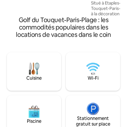
Situé à Etaples-su
écran, salle d'eau avec douche
Touquet-Paris-plag
spacieuse (80x160) , deux terrasses
à la décoration so
privatives avec vue et accès direct sur le
Golf du Touquet-Paris-Plage : les
espace balnéo, sau
parc paysager. Située dans un petit
massage. Services TV complet avec
village à la campagne , au calme, à 30 km
commodités populaires dans les
Canal+, Netflix, 
des plages, proche de Desvres,
locations de vacances dans le coin
Free TV Petit déjeuner offert A quelques
Boulogne-Sur-Mer, Hardelot,
minutes des plages
Montreuil,Saint-Omer
En amoureux ou en
réservez votre séj
équipements et de
Le gîte est non fu
Cuisine
Wi-Fi
Stationnement
Piscine
gratuit sur place