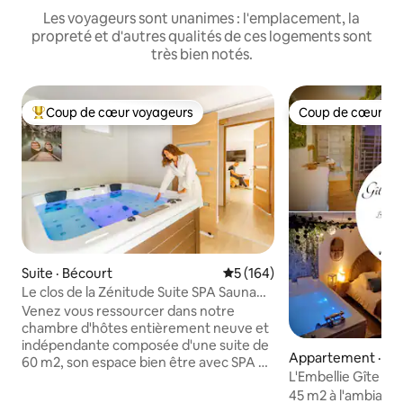
Les voyageurs sont unanimes : l'emplacement, la
propreté et d'autres qualités de ces logements sont
très bien notés.
Coup de cœur voyageurs
Coup de cœur vo
Coup de cœur voyageurs parmi les plus aimés
Coup de cœur vo
Suite · Bécourt
Note moyenne de 5 sur 5, 1
5 (164)
Le clos de la Zénitude Suite SPA Sauna
Privatif
Venez vous ressourcer dans notre
chambre d'hôtes entièrement neuve et
indépendante composée d'une suite de
Appartement · Éta
60 m2, son espace bien être avec SPA et
L'Embellie Gîte & 
sauna privatif, lit queen size 160x200 cm,
45 m2 à l'ambianc
cuisine équipée , coin salon ,TV grand