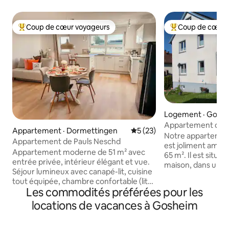
Coup de cœur voyageurs
Coup de cœur 
Coup de cœur voyageurs parmi les plus aimés
Coup de cœur voy
Logement · Gosh
Appartement de v
Appartement · Dormettingen
Note moyenne de 5 sur 5, 
5 (23)
Notre appartemen
Appartement de Pauls Neschd
est joliment aména
Appartement moderne de 51 m² avec
65 m². Il est situé
entrée privée, intérieur élégant et vue.
maison, dans un qu
Séjour lumineux avec canapé-lit, cuisine
calme. Il dispose 
tout équipée, chambre confortable (lit
doubles (1 x 190/20
Les commodités préférées pour les
double de 1,80 m), salle de bain avec
salon-salle à mang
douche à effet pluie. Télévision
locations de vacances à Gosheim
(entièrement équi
intelligente, wifi et stationnement inclus.
de toilettes, d'un 
Accès au jardin, emplacement calme
par satellite, d'un