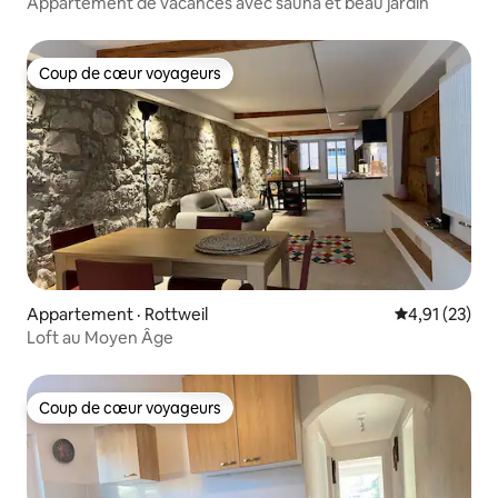
Appartement de vacances avec sauna et beau jardin
Coup de cœur voyageurs
Coup de cœur voyageurs
Appartement · Rottweil
Note moyenne
4,91 (23)
Loft au Moyen Âge
Coup de cœur voyageurs
Coup de cœur voyageurs