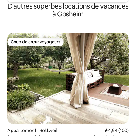
D'autres superbes locations de vacances
à Gosheim
Coup de cœur voyageurs
Coup de cœur voyageurs
Appartement · Rottweil
Note moyenne 
4,94 (100)