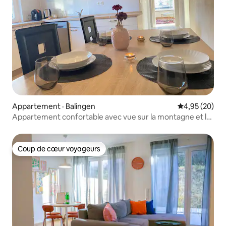
Appartement · Balingen
Note moyenne
4,95 (20)
Appartement confortable avec vue sur la montagne et la
forêt
Coup de cœur voyageurs
Coup de cœur voyageurs