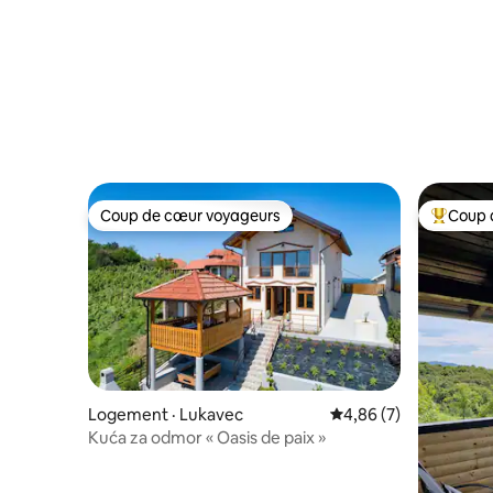
Coup de cœur voyageurs
Coup 
Coup de cœur voyageurs
Coup de 
Logement · Lukavec
Note moyenne de 4,8
4,86 (7)
Kuća za odmor « Oasis de paix »