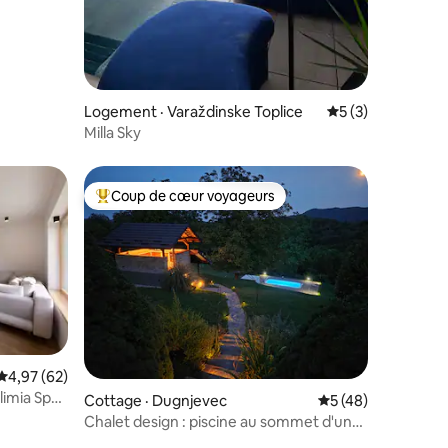
Logement · Varaždinske Toplice
Note moyenne de 
5 (3)
Milla Sky
Coup de cœur voyageurs
Coup de cœur voyageurs parmi les plus aimés
Note moyenne de 4,97 sur 5, 62 commentaires
4,97 (62)
limia Spa
Cottage · Dugnjevec
Note moyenne de 5
5 (48)
Chalet design : piscine au sommet d'une
colline et charme rétro