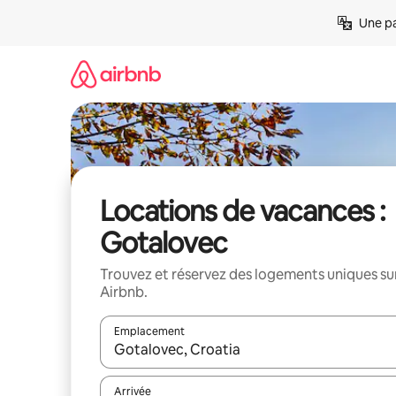
Aller
Une pa
directement
au
contenu
Locations de vacances :
Gotalovec
Trouvez et réservez des logements uniques su
Airbnb.
Emplacement
Quand les résultats sont affichés, parcourez-les en 
Arrivée