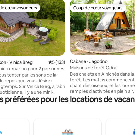
de cœur voyageurs
Coup de cœur voyageurs
cœur voyageurs parmi les plus aimés
Coup de cœur voyageurs
Cabane · Jagodno
 sur 5, 21 commentaires
on · Vinica Breg
Note moyenne de 5 sur 5, 133 commentai
5 (133)
Maisons de forêt Odra
 : micro-maison pour 2 personnes
Des chalets en A nichés dans la 
us tenter par les sons de la
forêt. Les matins commencent 
 le repos que vous désirez
chant des oiseaux, et les journ
gtemps. Sur Vinica Breg, à l'abri
remplies d'activités en plein air
quotidienne, il y a une mini-
chalets offrent un mélange par
préférées pour les locations de vaca
n endroit spécial fait pour se
confort et de nature, un endroit
profiter et s'évader dans la
pour se détendre. Un mélange 
d'ambiance rustique et de conf
nt touristique classique. Mini
moderne. Une chambre dans la 
n endroit pour ceux qui
donnant sur la canopée, des so
nt plus que le confort, qui
un canapé moelleux, une cuisi
nt l'expérience. Pour ceux qui