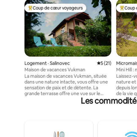
Coup de cœur voyageurs
Coup 
Coup de cœur voyageurs parmi les plus aimés
Coup de 
Logement · Salinovec
Note moyenne de 5
5 (21)
Micromais
Maison de vacances Vukman
Mini Hill
La maison de vacances Vukman, située
Laissez-vo
dans une nature intacte, vous offre une
nature et
sensation de paix et de détente. La
depuis lon
grande terrasse offre une vue sur le
de la vie 
Les commodités 
vignoble et la montagne Ivančica. Elle est
colline, u
aménagée pour vous offrir confort et
détendre, 
commodité. Elle est située à 4 km du
nature. 💚 Ceci n'est pas un
centre-ville d'Ivanec, à 20 km de
hébergeme
Trakošćan, à 34 km de Krapina, à 20 km
Hill est u
de Varaždin. Vous pouvez visiter ces
recherche
endroits et profiter des différentes
recherche