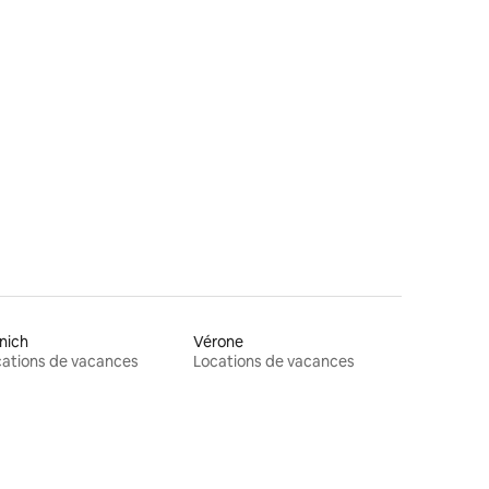
res
nich
Vérone
ations de vacances
Locations de vacances