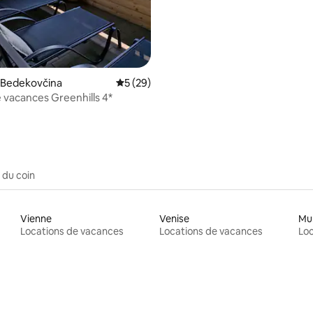
 Bedekovčina
Note moyenne de 5 sur 5, 29 commentai
5 (29)
 vacances Greenhills 4*
 du coin
Vienne
Venise
Mu
Locations de vacances
Locations de vacances
Loc