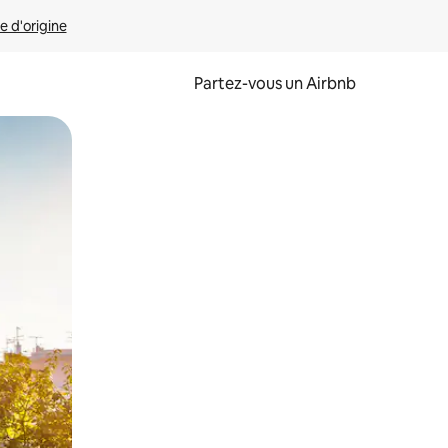
e d'origine
Partez-vous un Airbnb
et en les faisant glisser.