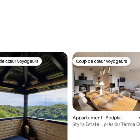
de cœur voyageurs
Coup de cœur voyageurs
cœur voyageurs parmi les plus aimés
Coup de cœur voyageurs
6 sur 5, 7 commentaires
Appartement · Podplat
Styria Estate I, près du Terme O
Resort