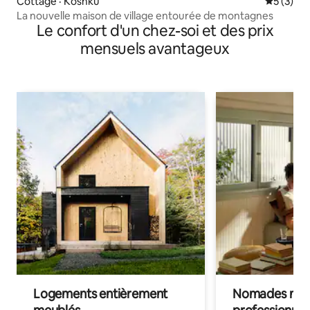
Cottage · Koshku
Note moy
5 (3)
La nouvelle maison de village entourée de montagnes
Le confort d'un chez-soi et des prix
mensuels avantageux
Logements entièrement
Nomades num