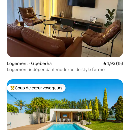
Logement · Gqeberha
Note moyenne
4,93 (15)
Logement indépendant moderne de style ferme
Coup de cœur voyageurs
Coup de cœur voyageurs parmi les plus aimés