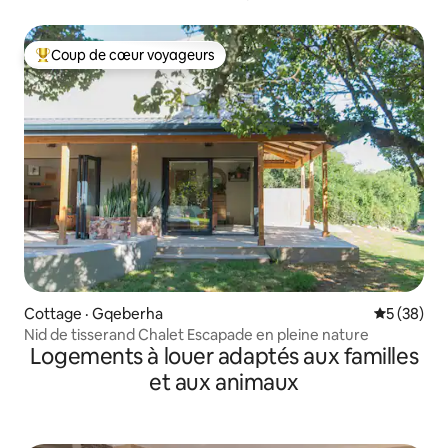
Coup de cœur voyageurs
Coup de cœur voyageurs parmi les plus aimés
Cottage · Gqeberha
Note moye
5 (38)
Nid de tisserand Chalet Escapade en pleine nature
Logements à louer adaptés aux familles
et aux animaux