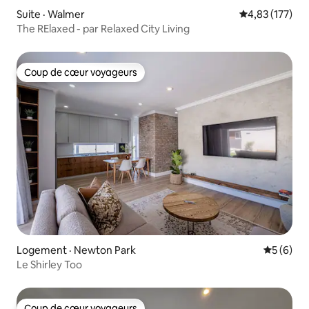
Suite · Walmer
Note moyenne 
4,83 (177)
The RElaxed - par Relaxed City Living
Coup de cœur voyageurs
Coup de cœur voyageurs
Logement · Newton Park
Note moy
5 (6)
Le Shirley Too
Coup de cœur voyageurs