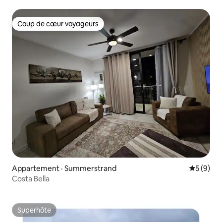
Coup de cœur voyageurs
Coup de cœur voyageurs
Appartement · Summerstrand
Note moy
5 (9)
Costa Bella
Superhôte
Superhôte