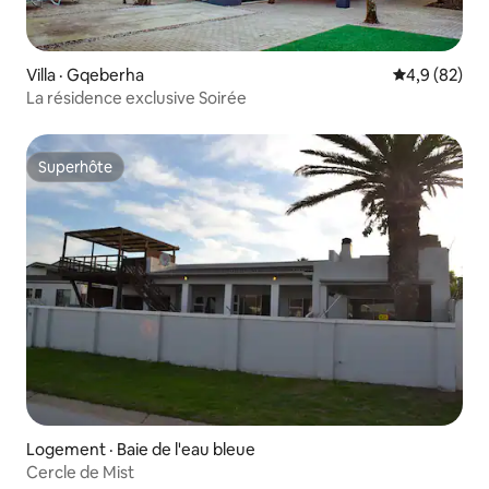
Villa · Gqeberha
Note moyenn
4,9 (82)
La résidence exclusive Soirée
Superhôte
Superhôte
Logement · Baie de l'eau bleue
Cercle de Mist