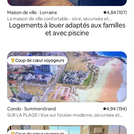
Maison de ville · Lorraine
Note moyenne 
4,84 (107)
La maison de ville confortable - sûre, sécurisée et
Logements à louer adaptés aux familles
élégante
et avec piscine
Coup de cœur voyageurs
Coup de cœur voyageurs parmi les plus aimés
Condo · Summerstrand
Note moyenne 
4,94 (194)
SUR LA PLAGE ! Vue sur l'océan moderne, sécurisée et
saisissante
Coup de cœur voyageurs