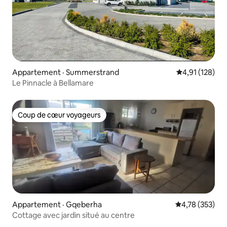
Appartement · Summerstrand
Note moyenne 
4,91 (128)
Le Pinnacle à Bellamare
Coup de cœur voyageurs
Coup de cœur voyageurs
Appartement · Gqeberha
Note moyenne 
4,78 (353)
Cottage avec jardin situé au centre