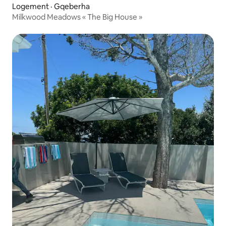
Logement · Gqeberha
Milkwood Meadows « The Big House »