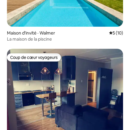
Maison d'invité · Walmer
Note moye
5 (10)
La maison de la piscine
Coup de cœur voyageurs
Coup de cœur voyageurs