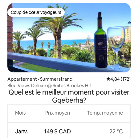
Coup de cœur voyageurs
Coup de cœur voyageurs
Appartement · Summerstrand
Note moyenne 
4,84 (172)
Blue Views Deluxe @ Suites Brookes Hill
Quel est le meilleur moment pour visiter
Gqeberha?
Mois
Prix moyen
Temp. moyenne
Janv.
149 $ CAD
22 °C