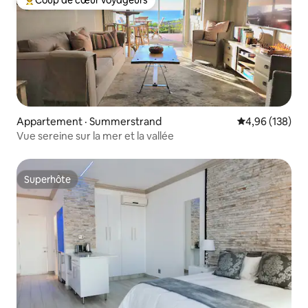
Coup de cœur voyageurs parmi les plus aimés
Appartement · Summerstrand
Note moyenne 
4,96 (138)
Vue sereine sur la mer et la vallée
Superhôte
Superhôte