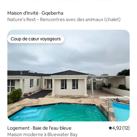
Maison d'invité · Gqeberha
Nature's Rest – Rencontres avec des animaux (chalet)
Coup de cœur voyageurs
Coup de cœur voyageurs
Logement · Baie de l'eau bleue
Note moyenne
4,92 (12)
Maison moderne à Bluewater Bay