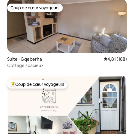
Coup de cœur voyageurs
Coup de cœur voyageurs
Suite · Gqeberha
Note moyenne 
4,81 (168)
Cottage spacieux
Coup de cœur voyageurs
Coup de cœur voyageurs parmi les plus aimés