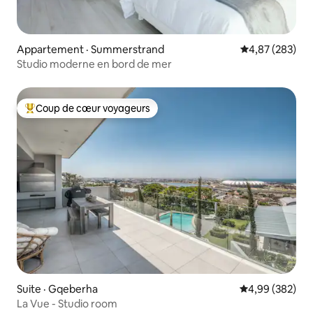
Appartement · Summerstrand
Note moyenne 
4,87 (283)
Studio moderne en bord de mer
Coup de cœur voyageurs
Coup de cœur voyageurs parmi les plus aimés
Suite · Gqeberha
Note moyenne 
4,99 (382)
La Vue - Studio room