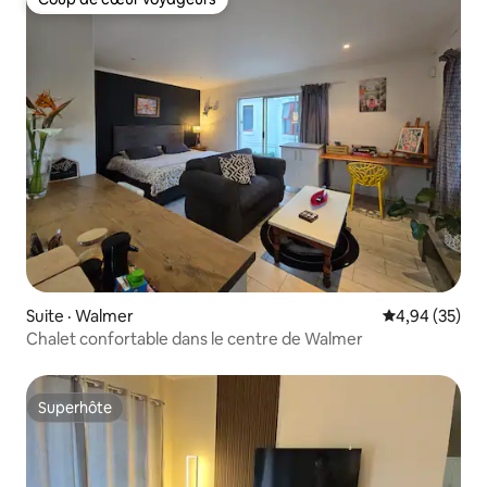
Coup de cœur voyageurs
Suite · Walmer
Note moyenne
4,94 (35)
Chalet confortable dans le centre de Walmer
Superhôte
Superhôte