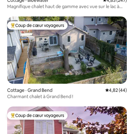
Cottage · Bluewater
Note moyenne 
4,83 (247)
Magnifique chalet haut de gamme avec vue sur le lac à
Bayfield
Coup de cœur voyageurs
Coup de cœur voyageurs parmi les plus aimés
Cottage · Grand Bend
Note moyenne
4,82 (44)
Charmant chalet à Grand Bend !
Coup de cœur voyageurs
Coup de cœur voyageurs parmi les plus aimés