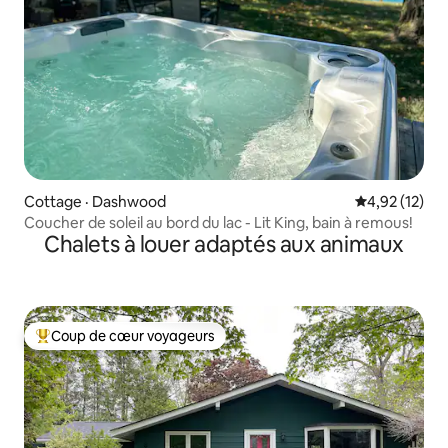
Cottage · Dashwood
Note moyenne
4,92 (12)
Coucher de soleil au bord du lac - Lit King, bain à remous!
Chalets à louer adaptés aux animaux
Coup de cœur voyageurs
Coup de cœur voyageurs parmi les plus aimés