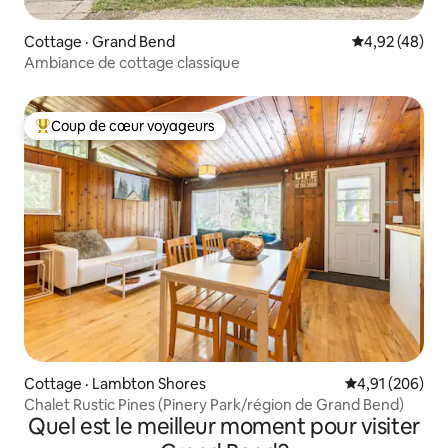
Cottage · Grand Bend
Note moyenne
4,92 (48)
Ambiance de cottage classique
Coup de cœur voyageurs
Coup de cœur voyageurs parmi les plus aimés
Cottage · Lambton Shores
Note moyenne 
4,91 (206)
Chalet Rustic Pines (Pinery Park/région de Grand Bend)
Quel est le meilleur moment pour visiter