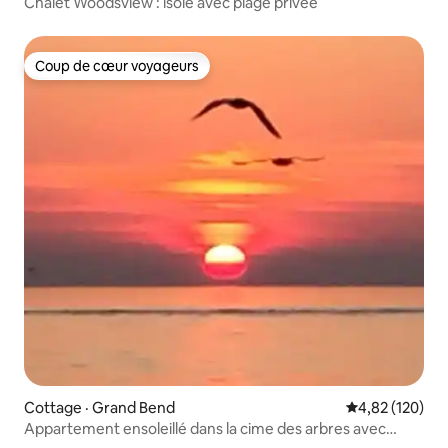
Chalet Woodsview : isolé avec plage privée
Coup de cœur voyageurs
Coup de cœur voyageurs
Cottage · Grand Bend
Note moyenne 
4,82 (120)
Appartement ensoleillé dans la cime des arbres avec
terrasse.