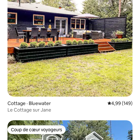
Cottage · Bluewater
Note moyenne 
4,99 (149)
Le Cottage sur Jane
Coup de cœur voyageurs
Coup de cœur voyageurs