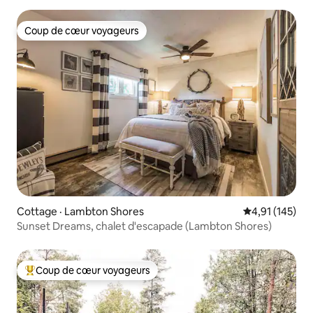
Coup de cœur voyageurs
Coup de cœur voyageurs
Cottage · Lambton Shores
Note moyenne 
4,91 (145)
Sunset Dreams, chalet d'escapade (Lambton Shores)
Coup de cœur voyageurs
Coup de cœur voyageurs parmi les plus aimés