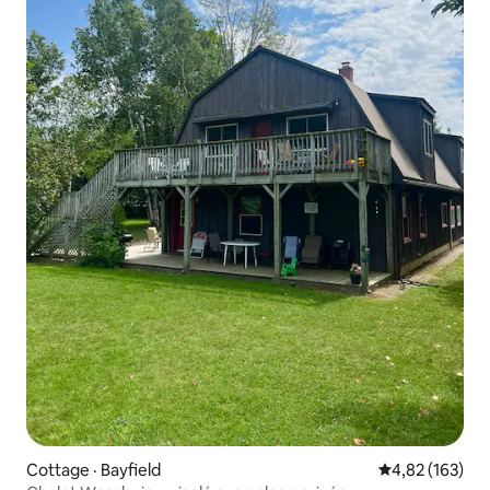
Cottage · Bayfield
Note moyenne 
4,82 (163)