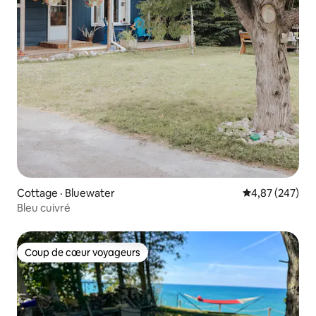
Cottage · Bluewater
Note moyenne 
4,87 (247)
Bleu cuivré
Coup de cœur voyageurs
Coup de cœur voyageurs