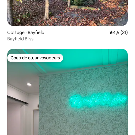
Cottage · Bayfield
Note moyenn
4,9 (31)
Bayfield Bliss
Coup de cœur voyageurs
Coup de cœur voyageurs