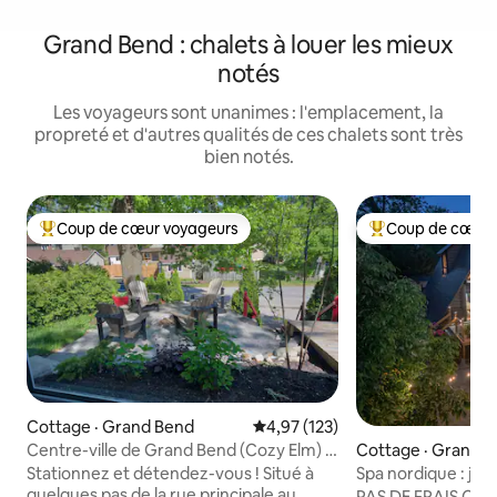
Grand Bend : chalets à louer les mieux
notés
Les voyageurs sont unanimes : l'emplacement, la
propreté et d'autres qualités de ces chalets sont très
bien notés.
Coup de cœur voyageurs
Coup de cœur 
Coup de cœur voyageurs parmi les plus aimés
Coup de cœur voy
Cottage · Grand Bend
Note moyenne de 4,97 sur 5, 1
4,97 (123)
Centre-ville de Grand Bend (Cozy Elm) à
Cottage · Grand 
distance de marche de tout !
Stationnez et détendez-vous ! Situé à
Spa nordique : jacu
quelques pas de la rue principale au
froide et sauna
PAS DE FRAIS CACH