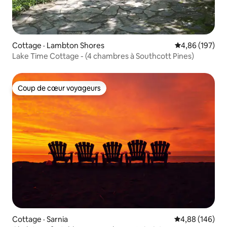
Cottage · Lambton Shores
Note moyenne 
4,86 (197)
Lake Time Cottage - (4 chambres à Southcott Pines)
Coup de cœur voyageurs
Coup de cœur voyageurs
Cottage · Sarnia
Note moyenne 
4,88 (146)