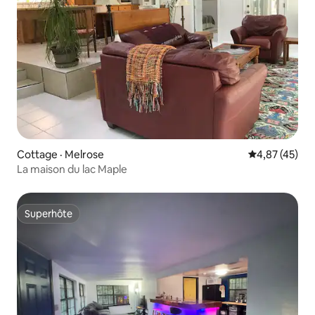
Cottage · Melrose
Note moyenne
4,87 (45)
La maison du lac Maple
Superhôte
Superhôte