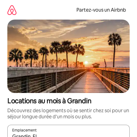
Aller
directement
Partez-vous un Airbnb
au
contenu
Locations au mois à Grandin
Découvrez des logements où se sentir chez soi pour un
séjour longue durée d’un mois ou plus.
Emplacement
Quand les résultats sont affichés, parcourez-les en utilisant les 