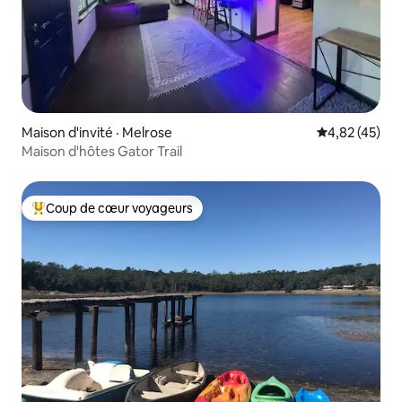
Maison d'invité · Melrose
Note moyenne
4,82 (45)
Maison d'hôtes Gator Trail
Coup de cœur voyageurs
Coup de cœur voyageurs parmi les plus aimés