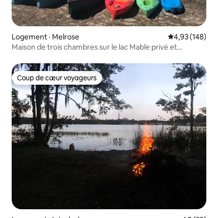
Logement · Melrose
Note moyenne 
4,93 (148)
Maison de trois chambres sur le lac Mable privé et
pittoresque
Coup de cœur voyageurs
Coup de cœur voyageurs