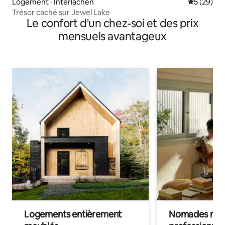
Logement · Interlachen
Note moye
5 (29)
Trésor caché sur Jewel Lake
Le confort d'un chez-soi et des prix
mensuels avantageux
Logements entièrement
Nomades num