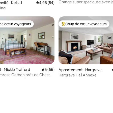
Grange super spacieuse avec ja
nvité · Kelsall
Note moyenne de 4,96 sur 5, 54 commentai
4,96 (54)
supplément)
ling
de cœur voyageurs
Coup de cœur voyageurs
cœur voyageurs parmi les plus aimés
Coup de cœur voyageurs parmi 
· Mickle Trafford
Note moyenne de 5 sur 5, 66 commentai
5 (66)
Appartement · Hargrave
imrose Garden près de Chester
Hargrave Hall Annexe
 de Chester
 sur 5, 73 commentaires