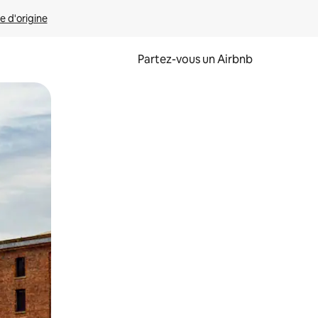
e d'origine
Partez-vous un Airbnb
et en les faisant glisser.