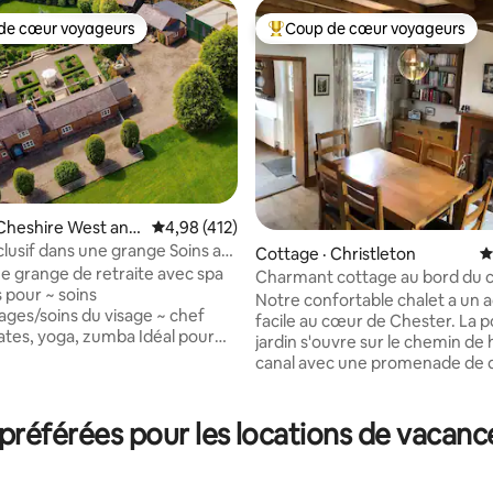
de cœur voyageurs
Coup de cœur voyageurs
cœur voyageurs parmi les plus aimés
Coup de cœur voyageurs parmi 
Cheshire West and
Note moyenne de 4,98 sur 5, 412 commentai
4,98 (412)
sif dans une grange Soins au
sur 5, 237 commentaires
Cottage · Christleton
N
f sur place
e grange de retraite avec spa
Charmant cottage au bord du c
r ~ soins
Notre confortable chalet a un 
ges/soins du visage ~ chef
facile au cœur de Chester. La p
lates, yoga, zumba Idéal pour
jardin s'ouvre sur le chemin de
s, les familles et les groupes,
canal avec une promenade de 
le terrain de l'Oulton Smithy
minutes jusqu'à notre pub loca
. À proximité du circuit
Cat. Sinon, restez à l'intérieur e
Park, dans la jolie campagne du
blottissez-vous près du poêle à 
référées pour les locations de vacanc
 De belles promenades en
beau temps, tournez à gauche
des pubs de campagne à
sortant de la porte arrière pou
. La grange aménagée est en
agréable promenade de 35 min