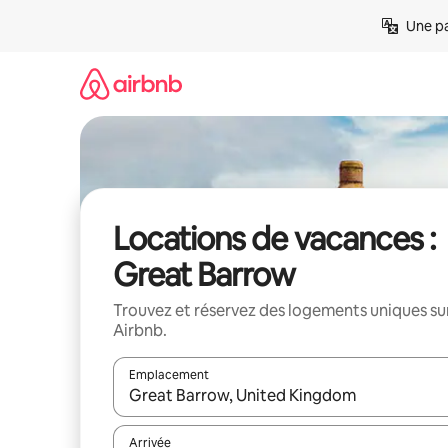
Aller
Une pa
directement
au
contenu
Locations de vacances :
Great Barrow
Trouvez et réservez des logements uniques su
Airbnb.
Emplacement
Quand les résultats sont affichés, parcourez-les en 
Arrivée