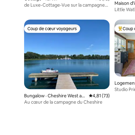
Maison d'i
de Luxe-Cottage-Vue sur la campagne-
Little Wat
SDB privée-Lab
Coup de cœur voyageurs
Coup 
Coup de cœur voyageurs
Coup de 
Logement 
Studio Pr
et du zoo
Bungalow · Cheshire West an
Note moyenne de 4,81
4,81 (73)
d Chester
Au cœur de la campagne du Cheshire