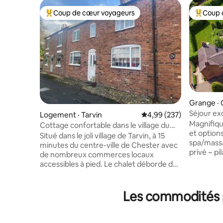
Coup de cœur voyageurs
Coup 
Coup de cœur voyageurs parmi les plus aimés
Coup de 
Grange · 
Chester
Séjour exclu
Logement · Tarvin
Note moyenne de 4,99 
4,99 (237)
spa et che
Magnifiqu
Cottage confortable dans le village du
et options pou
Cheshire
Situé dans le joli village de Tarvin, à 15
spa/massa
minutes du centre-ville de Chester avec
privé ~ pi
de nombreux commerces locaux
les couple
accessibles à pied. Le chalet déborde de
situé sur 
caractère et constitue un point de
historique
départ idéal pour une escapade en
d'Oulton 
famille avec de nombreuses
Les commodités p
Cheshire.
promenades à votre porte. Une courte
forêt et 
promenade vous amène au centre du
proximité
village, un cadre idyllique avec de grands