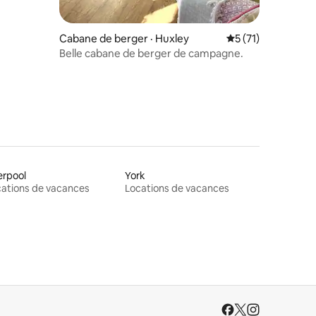
Cabane de berger · Huxley
Note moyenne de 
5 (71)
Belle cabane de berger de campagne.
erpool
York
ations de vacances
Locations de vacances