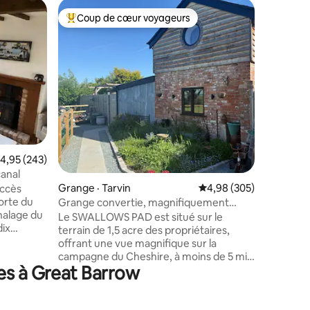
Cabane d
Coup de cœur voyageurs
Coup de
les plus aimés
Coup de cœur voyageurs parmi les plus aimés
Coup de
e West a
Superbe c
Un magnif
absolumen
pause ro
évasion de
l'occasio
campagne
chauffé a
chaud et
res
très froid
ote moyenne de 4,95 sur 5, 243 commentaires
4,95 (243)
vue sur 
offrant u
anal
chez vou
Grange · Tarvin
Note moyenne de 4,98 
4,98 (305)
accès
l'intérie
orte du
Grange convertie, magnifiquement
de bains,
 halage du
restaurée.
Le SWALLOWS PAD est situé sur le
équipée, 
dix
terrain de 1,5 acre des propriétaires,
double c
l Cheshire
offrant une vue magnifique sur la
t
campagne du Cheshire, à moins de 5 min
bois. Par
es à Great Barrow
à pied du village de Tarvin. Cet ancien
 en
shippon de 200 ans a été restauré et
r une
élégamment fini pour offrir une retraite
utes, en
merveilleuse pour 4, mélangeant