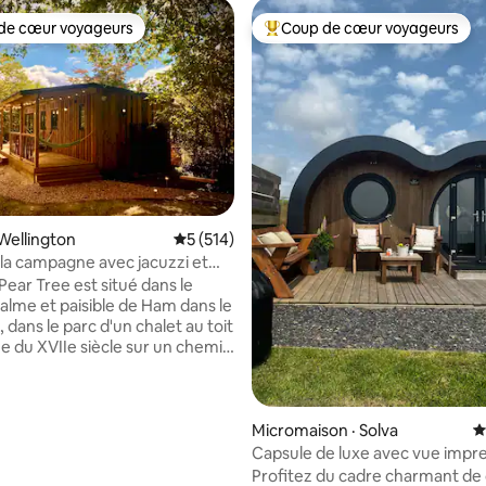
de cœur voyageurs
Coup de cœur voyageurs
cœur voyageurs parmi les plus aimés
Coup de cœur voyageurs parmi 
sur 5, 146 commentaires
Wellington
Note moyenne de 5 sur 5, 514 commentai
5 (514)
la campagne avec jacuzzi et
dans les arbres
Pear Tree est situé dans le
lme et paisible de Ham dans le
dans le parc d'un chalet au toit
 du XVIIe siècle sur un chemin
ne tranquille entouré d'une
dez-vous dans le
près une journée bien remplie
ez un verre sur la terrasse
Micromaison · Solva
N
onstruite dans un chêne de
Capsule de luxe avec vue impr
Cuisinez dans une cuisine
l'océan
Profitez du cadre charmant de