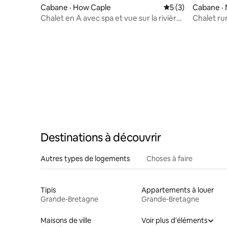
Cabane · How Caple
Note moyenne de 
5 (3)
Cabane · 
Chalet en A avec spa et vue sur la rivière
Chalet ru
Wye
Destinations à découvrir
Autres types de logements
Choses à faire
Tipis
Appartements à louer
Grande-Bretagne
Grande-Bretagne
Maisons de ville
Voir plus d'éléments