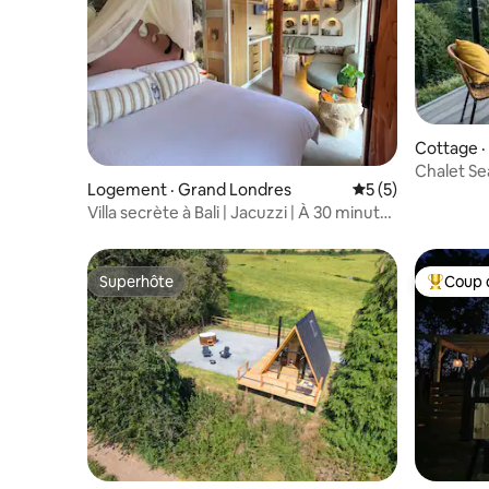
Cottage ·
Chalet Se
Logement · Grand Londres
Note moyenne de 
5 (5)
sur la vall
Villa secrète à Bali | Jacuzzi | À 30 minutes
de Londres
Superhôte
Coup 
Superhôte
Coup de 