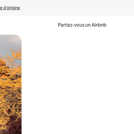
e d'origine
Partez-vous un Airbnb
et en les faisant glisser.