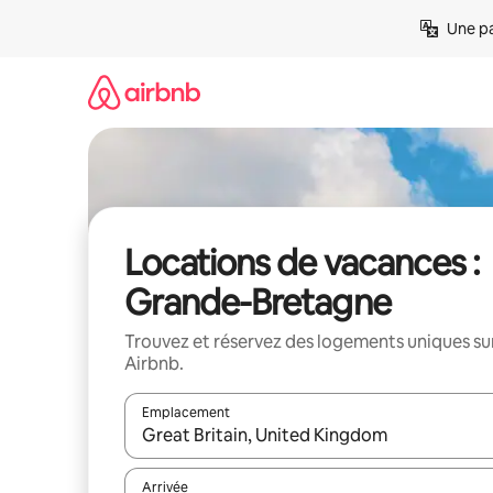
Aller
Une pa
directement
au
contenu
Locations de vacances :
Grande-Bretagne
Trouvez et réservez des logements uniques su
Airbnb.
Emplacement
Quand les résultats sont affichés, parcourez-les en 
Arrivée