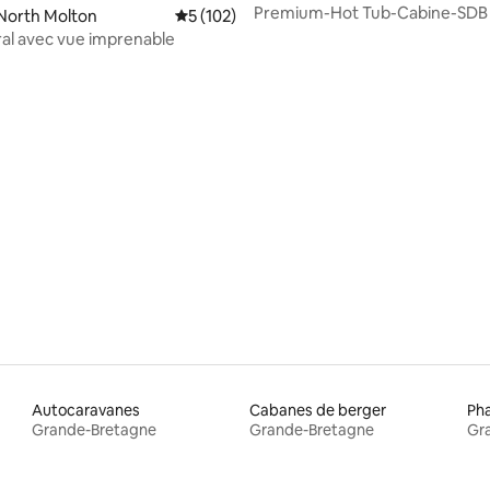
orkshire
Premium-Hot Tub-Cabine-SDB 
5 sur 5, 3 commentaires
North Molton
Note moyenne de 5 sur 5, 102 commentai
5 (102)
avec douche
ral avec vue imprenable
Autocaravanes
Cabanes de berger
Ph
Grande-Bretagne
Grande-Bretagne
Gr