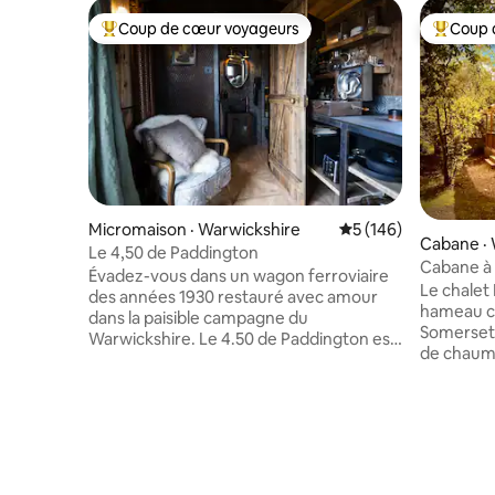
Coup de cœur voyageurs
Coup 
Coup de cœur voyageurs parmi les plus aimés
Coup de 
Micromaison · Warwickshire
Note moyenne de 5 
5 (146)
Cabane · 
Le 4,50 de Paddington
Cabane à 
Évadez-vous dans un wagon ferroviaire
terrasse 
Le chalet 
des années 1930 restauré avec amour
hameau ca
dans la paisible campagne du
Somerset, 
Warwickshire. Le 4.50 de Paddington est
de chaume
un séjour unique au charme rustique et
de campag
tout ce dont vous avez besoin pour vous
belle campagne. Déten
détendre, des livres et des disques
jacuzzi a
gramophones, des vues sur la campagne
ou partag
et un paddock de fleurs sauvages.
arborée c
Marchez jusqu'à Draycote Water ou
400 ans. 
explorez la ligne Lias, riche en faune, à