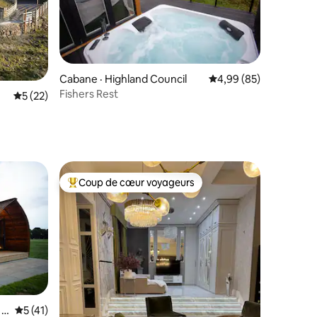
Cabane · Highland Council
Note moyenne de 4,99
4,99 (85)
Fishers Rest
res
Note moyenne de 5 sur 5, 22 commentaires
5 (22)
Coup de cœur voyageurs
les plus aimés
Coup de cœur voyageurs parmi les plus aimés
 Y
Note moyenne de 5 sur 5, 41 commentaires
5 (41)