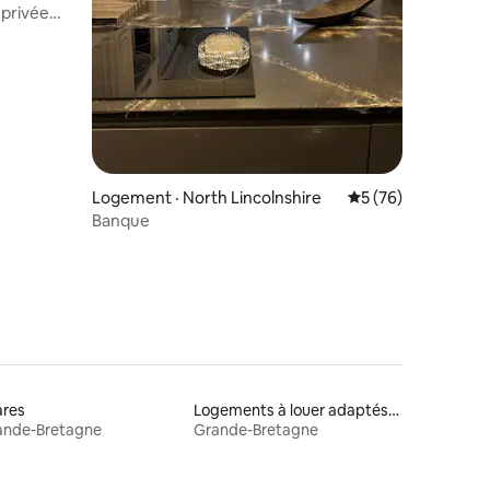
privée
res
Logement · North Lincolnshire
Note moyenne de 5
5 (76)
Banque
ares
Logements à louer adaptés aux animaux
ande-Bretagne
Grande-Bretagne