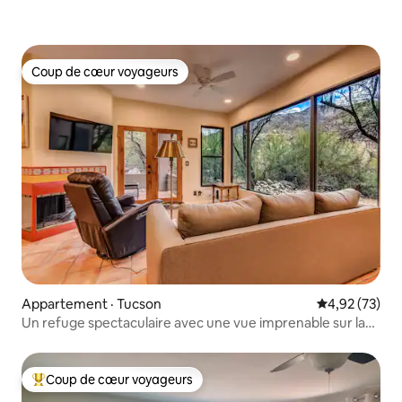
Coup de cœur voyageurs
Coup de cœur voyageurs
Appartement · Tucson
Note moyenne
4,92 (73)
Un refuge spectaculaire avec une vue imprenable sur la
montagne !
Coup de cœur voyageurs
Coup de cœur voyageurs parmi les plus aimés