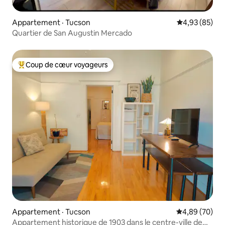
Appartement · Tucson
Note moyenne
4,93 (85)
Quartier de San Augustin Mercado
Coup de cœur voyageurs
Coup de cœur voyageurs parmi les plus aimés
Appartement · Tucson
Note moyenne
4,89 (70)
Appartement historique de 1903 dans le centre-ville de