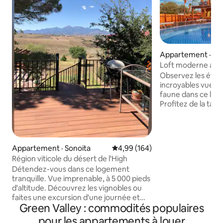
Appartement · Tu
Loft moderne avec
vues!
Observez les étoil
incroyables vues s
faune dans ce loft
Profitez de la table
piscine hors sol, 
appareils électrom
du gril, des télévis
jeux! À quelques 
Appartement · Sonoita
Note moyenne de 4,99 sur 5, 1
4,99 (164)
randonnées popula
Région viticole du désert de l'High
parc Agua Caliente
Détendez-vous dans ce logement
national de Saguar
tranquille. Vue imprenable, à 5 000 pieds
canyon Sabino, à 
d'altitude. Découvrez les vignobles ou
Lemon (à visiter ab
faites une excursion d'une journée et
beaucoup de cara
Green Valley : commodités populaires
visitez les attractions locales.
pour seulement 4 v
L'appartement du deuxième étage est
interdit de fumer,
pour les appartements à louer