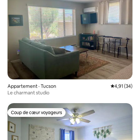
Appartement · Tucson
Note moyenne
4,91 (34)
Le charmant studio
Coup de cœur voyageurs
Coup de cœur voyageurs