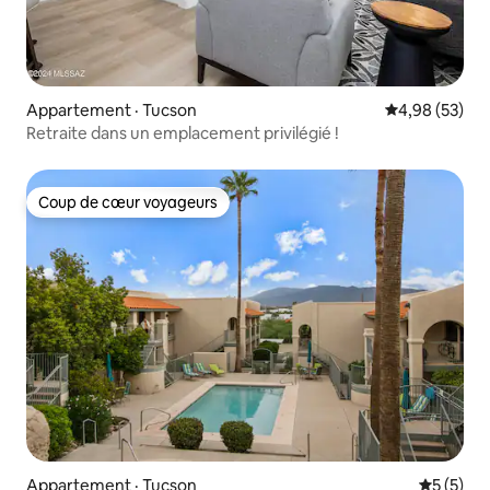
Appartement · Tucson
Note moyenne
4,98 (53)
Retraite dans un emplacement privilégié !
Coup de cœur voyageurs
Coup de cœur voyageurs
Appartement · Tucson
Note moy
5 (5)