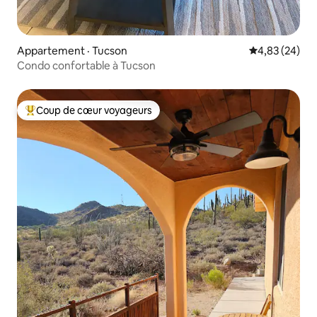
Appartement · Tucson
Note moyenne
4,83 (24)
Condo confortable à Tucson
Coup de cœur voyageurs
Coup de cœur voyageurs parmi les plus aimés