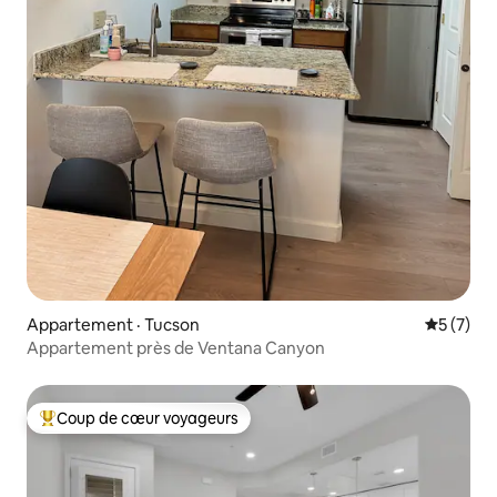
Appartement · Tucson
Note moy
5 (7)
Appartement près de Ventana Canyon
Coup de cœur voyageurs
Coup de cœur voyageurs parmi les plus aimés