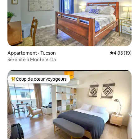
Appartement · Tucson
Note moyenne
4,95 (19)
Sérénité à Monte Vista
Coup de cœur voyageurs
Coup de cœur voyageurs parmi les plus aimés