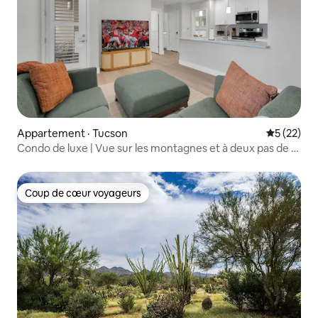
Appartement · Tucson
Note moye
5 (22)
Condo de luxe | Vue sur les montagnes et à deux pas de St
Phillips
Coup de cœur voyageurs
Coup de cœur voyageurs