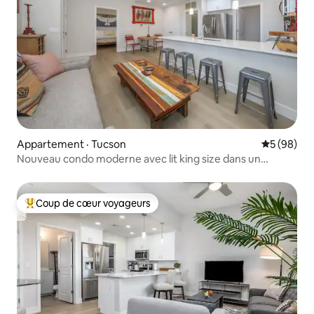
Appartement · Tucson
Note moye
5 (98)
Nouveau condo moderne avec lit king size dans un
endroit idyllique avec piscine
Coup de cœur voyageurs
Coup de cœur voyageurs parmi les plus aimés