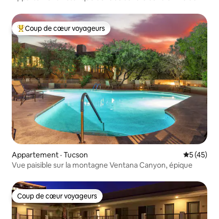
Franco - 220
Coup de cœur voyageurs
Coup de cœur voyageurs parmi les plus aimés
Appartement · Tucson
Note moye
5 (45)
Vue paisible sur la montagne Ventana Canyon, épique
Coup de cœur voyageurs
Coup de cœur voyageurs