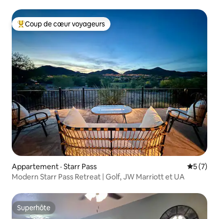
du Foodie Hub
Coup de cœur voyageurs
Coup de cœur voyageurs parmi les plus aimés
Appartement · Starr Pass
Note moy
5 (7)
Modern Starr Pass Retreat | Golf, JW Marriott et UA
Superhôte
Superhôte