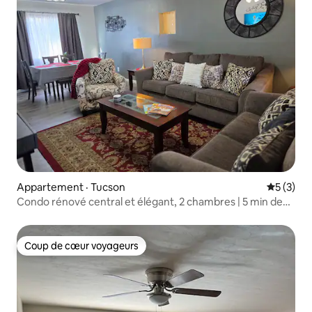
Appartement · Tucson
Note moy
5 (3)
Condo rénové central et élégant, 2 chambres | 5 min de
l'Université de l'Alberta
Coup de cœur voyageurs
Coup de cœur voyageurs