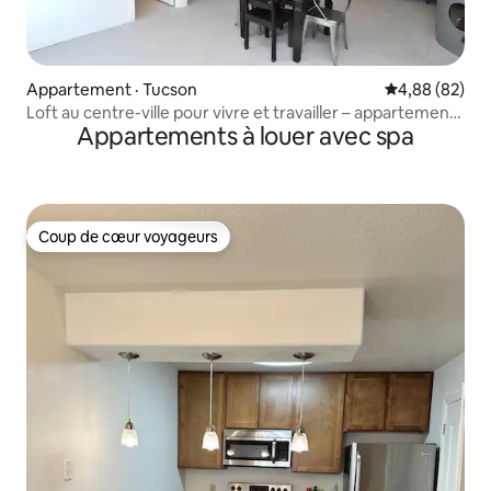
Appartement · Tucson
Note moyenne
4,88 (82)
Loft au centre-ville pour vivre et travailler – appartement
Appartements à louer avec spa
C
Coup de cœur voyageurs
Coup de cœur voyageurs