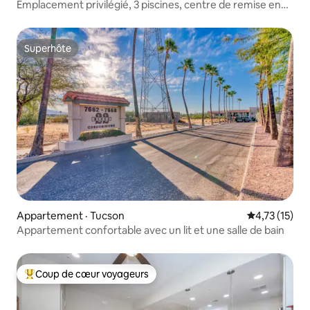
Emplacement privilégié, 3 piscines, centre de remise en
forme, etc.
Superhôte
Superhôte
Appartement · Tucson
Note moyenne
4,73 (15)
Appartement confortable avec un lit et une salle de bain
Coup de cœur voyageurs
Coup de cœur voyageurs parmi les plus aimés