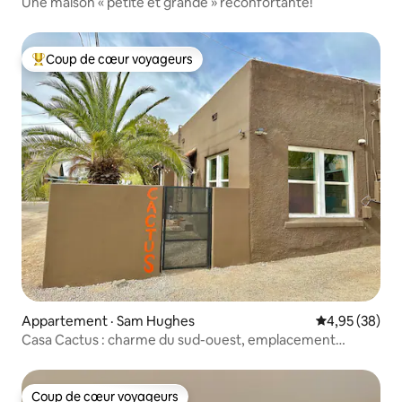
Une maison « petite et grande » réconfortante!
Coup de cœur voyageurs
Coup de cœur voyageurs parmi les plus aimés
Appartement · Sam Hughes
Note moyenne
4,95 (38)
Casa Cactus : charme du sud-ouest, emplacement
central!
Coup de cœur voyageurs