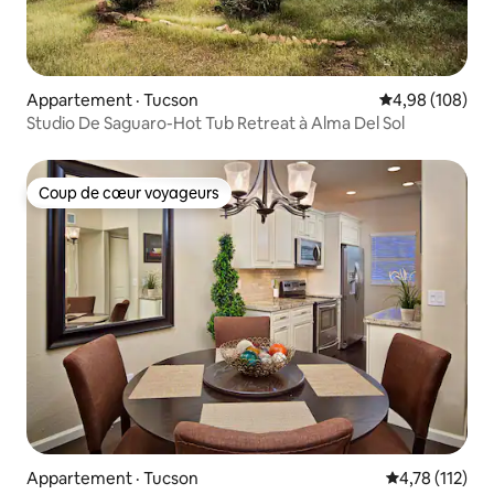
Appartement · Tucson
Note moyenne 
4,98 (108)
Studio De Saguaro-Hot Tub Retreat à Alma Del Sol
Coup de cœur voyageurs
Coup de cœur voyageurs
Appartement · Tucson
Note moyenne 
4,78 (112)