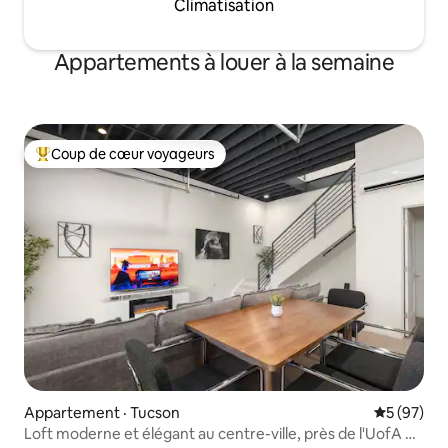
Climatisation
Appartements à louer à la semaine
Coup de cœur voyageurs
Coup de cœur voyageurs parmi les plus aimés
Appartement · Tucson
Note moye
5 (97)
Loft moderne et élégant au centre-ville, près de l'UofA et