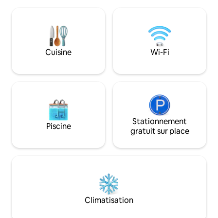
serviettes sont fournis. La cuisine est
Netflix. Équipemen
équipée d'un réfrigérateur-congélateur,
golf, frisbee golf, 
d'un micro-ondes, de couverts et d'un
randonnée, coiffeu
nécessaire à café et à thé. Le salon est
restaurant.
équipé d'un divan, d'une télévision avec
DSTV et d'une connexion Wi-Fi gratuite.
Cuisine
Wi-Fi
Vous pourrez vous stationner en toute
sécurité juste en avant du logement.
Stationnement
Piscine
gratuit sur place
Climatisation