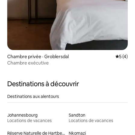
Chambre privée · Groblersdal
Note moy
5 (4)
Chambre exécutive
Destinations à découvrir
Destinations aux alentours
Johannesbourg
Sandton
Locations de vacances
Locations de vacances
Réserve Naturelle de Hartbeespoort
Nkomazi