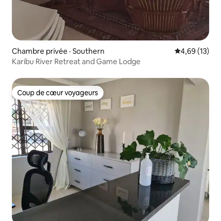
Chambre privée · Southern
Note moyenne
4,69 (13)
Karibu River Retreat and Game Lodge
Coup de cœur voyageurs
Coup de cœur voyageurs