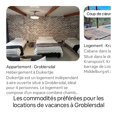
Coup de cœur vo
Coup de cœur vo
Logement · Krans
edorp
Cabane dans la b
Situé dans le doma
Kranspoort. Krans
barrage de Loskop
Appartement · Groblersdal
Middelburg et à 40
Hébergement à Duikertjie
est parfaitement s
Duikertjie est un logement indépendant
personnes qui voyage
à aire ouverte situé à Groblersdal, idéal
maison est aliment
pour 4 personnes. Le logement se
avec Wi-Fi non plafonné. Le
compose d'un espace combiné chambre
notamment les zèb
Les commodités préférées pour les
à coucher et salon, meublé d'un lit
les koudous, les p
double et de deux lits trois quarts. La
locations de vacances à Groblersdal
et les galagos sont
salle de bain dispose d'une douche, de
fréquents. Cuisin
toilettes et d'un lavabo. Les draps et les
équipée. Télévisi