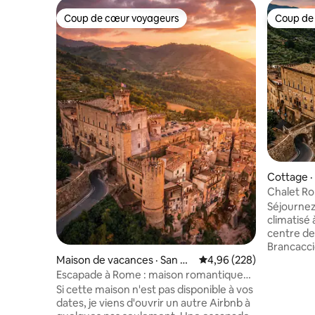
Coup de cœur voyageurs
Coup de
Coup de cœur voyageurs
Coup de
Cottage ·
assola
Chalet Ro
escapade 
Séjournez
climatisé
centre de Rome : Mar
Brancaccio
à l'intér
Maison de vacances · San Gr
Note moyenne de 4,96 
4,96 (228)
Décoré d'a
egorio da Sassola
Escapade à Rome : maison romantique
élégance 
de 2 chambres dans les murs du château
Si cette maison n'est pas disponible à vos
comme des 
dates, je viens d'ouvrir un autre Airbnb à
intellige