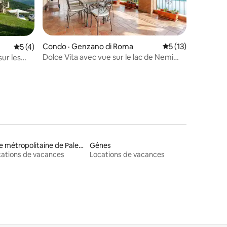
res
Condo · Genzano di Roma
Note moyenne de 
5 (13)
Note moyenne de 5 sur 5, 4 commentaires
5 (4)
Dolce Vita avec vue sur le lac de Nemi
sur les
près de Rome
Ville métropolitaine de Palerme
Gênes
ations de vacances
Locations de vacances