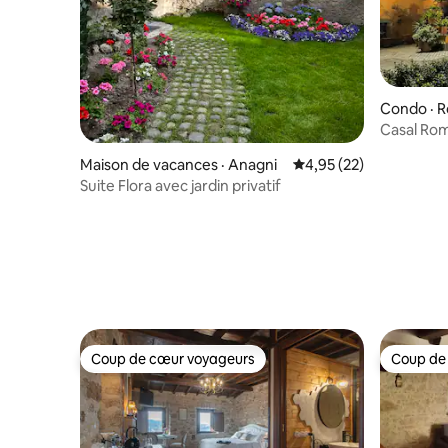
Condo · R
Casal Romi
piscine et
Maison de vacances · Anagni
Note moyenne de 4,95
4,95 (22)
Suite Flora avec jardin privatif
Coup de cœur voyageurs
Coup de
Coup de cœur voyageurs
Coup de