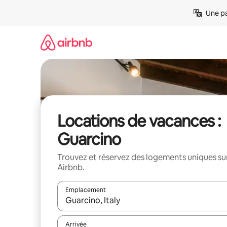
Aller
Une pa
directement
au
contenu
Locations de vacances :
Guarcino
Trouvez et réservez des logements uniques su
Airbnb.
Emplacement
Quand les résultats sont affichés, parcourez-les en 
Arrivée