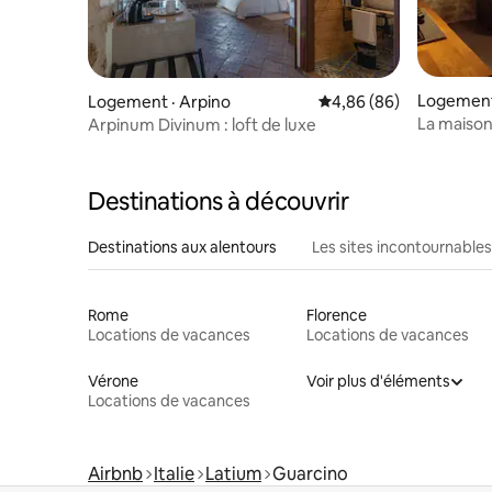
Logement 
Logement · Arpino
Note moyenne de 4,86
4,86 (86)
La maison
Arpinum Divinum : loft de luxe
Destinations à découvrir
Destinations aux alentours
Les sites incontournables
Rome
Florence
Locations de vacances
Locations de vacances
Vérone
Voir plus d'éléments
Locations de vacances
Airbnb
Italie
Latium
Guarcino