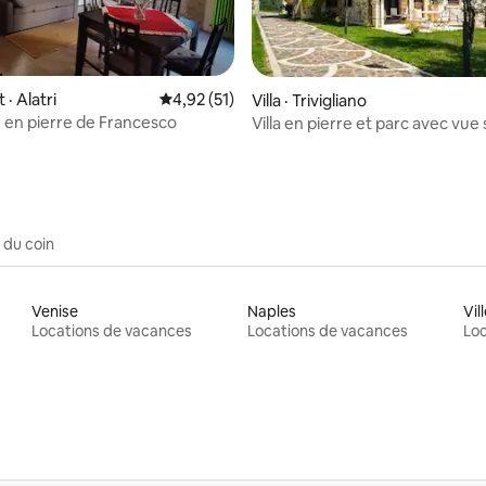
· Alatri
Note moyenne de 4,92 sur 5, 51 commentai
4,92 (51)
 sur 5, 86 commentaires
Villa · Trivigliano
 en pierre de Francesco
Villa en pierre et parc avec vue 
montagnes · Fiuggi
 du coin
Venise
Naples
Locations de vacances
Locations de vacances
Loc