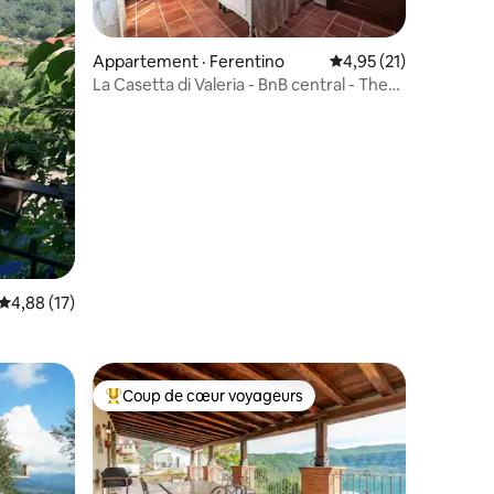
Appartement · Ferentino
Note moyenne de 4,9
4,95 (21)
La Casetta di Valeria - BnB central - The
Host
res
Note moyenne de 4,88 sur 5, 17 commentaires
4,88 (17)
Coup de cœur voyageurs
Coup de cœur voyageurs parmi les plus aimés