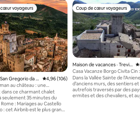
 cœur voyageurs
Coup de cœur voyageurs
 cœur voyageurs
Coup de cœur voyageurs
Maison de vacances · Trevi n
N
el Lazio
Casa Vacanze Borgo Civita Cin :
IT060080C258B2RD4P
Dans la Vallée Sainte de l’Anien
 San Gregorio da S
Note moyenne de 4,96 sur 5, 106 commentai
4,96 (106)
d’anciens murs, des sentiers et
man au château : une
autrefois traversés par des pay
chaleureuse au village
 dans ce charmant chalet
ermites et des chevaliers, et au
 à seulement 35 minutes du
la moitié de ceux qui recherch
iages au Castello
moments d’introspection et de
 : cet Airbnb est le plus grand
contemplation, dans le silence d
ieur des murs du château ☁️🏰
sur 5, 228 commentaires
nature. En souvenir de mes années en
ntiquités, le chalet allie une
compagnie de mes grands-paren
intemporelle à des conforts
vie lente et simple, du foyer, de
lits douillets, des téléviseurs
et du chapelet un peu avant le
nts, une machine Nespresso et