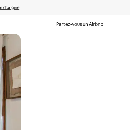
e d'origine
Partez-vous un Airbnb
et en les faisant glisser.