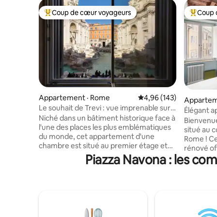
Coup de cœur voyageurs
Coup 
Coup de cœur voyageurs parmi les plus aimés
Coup de 
Appartement · Rome
Note moyenne de 4,96 
4,96 (143)
Appartem
Le souhait de Trevi : vue imprenable sur
Élégant a
la fontaine de Trevi
Niché dans un bâtiment historique face à
Navona - L
Bienvenue
l'une des places les plus emblématiques
situé au 
du monde, cet appartement d'une
Rome ! C
chambre est situé au premier étage et
rénové of
dispose d'équipements modernes et
Piazza Navona : les com
confort 
d'un patio enviable, parfait pour les
historique. Ce que vous allez adore
dîners en plein air. Idéal pour les couples
Emplacem
ou les petites familles, l'appartement
Palazzo de
dispose d'un système de climatisation
palais de
haut de gamme dans toutes les pièces,
construit
d'un système audio sans fil multi-pièces,
Entièreme