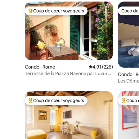
Coup de cœur voyageurs
Coup de
Coup de cœur voyageurs parmi les plus aimés
Coup de
Condo · Rome
Note moyenne de 4,91 
4,91 (226)
Terrasse de la Piazza Navona par Luxury
Condo · 
Getaways
Les Dôme
Appartem
Coup de cœur voyageurs
Coup 
Coup de cœur voyageurs parmi les plus aimés
Coup de 