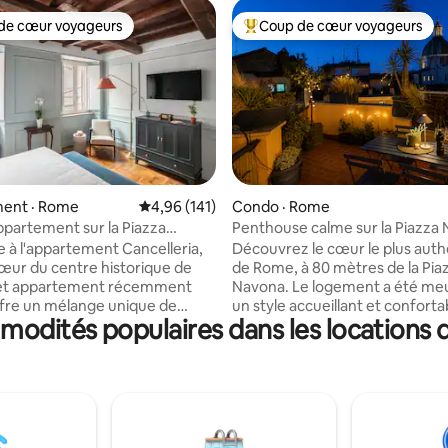
de cœur voyageurs
Coup de cœur voyageurs
cœur voyageurs parmi les plus aimés
Coup de cœur voyageurs parmi 
sur 5, 143 commentaires
ent · Rome
Note moyenne de 4,96 sur 5, 141 commentai
4,96 (141)
Condo · Rome
ppartement sur la Piazza
Penthouse calme sur la Piazza 
it king size
3 terrasses
 à l'appartement Cancelleria,
Découvrez le cœur le plus aut
cœur du centre historique de
de Rome, à 80 mètres de la Pia
et appartement récemment
Navona. Le logement a été me
fre un mélange unique de
un style accueillant et conforta
modités populaires dans les locations 
moderne et de charme
Équipé d'une connexion Interne
r : -
de la climatisation dans chaqu
ent imbattable surplombant le
Il est situé au 4e étage d'un bâ
lla Cancelleria, le plus beau
historique avec ascenseur. Un
 la Renaissance de Rome,
penthouse calme et lumineux
 par Bramante (1486) -
d'un hall d'entrée, d'un salon, d
nt rénové en 2024, avec une
cuisine, de 2 chambres, d'une s