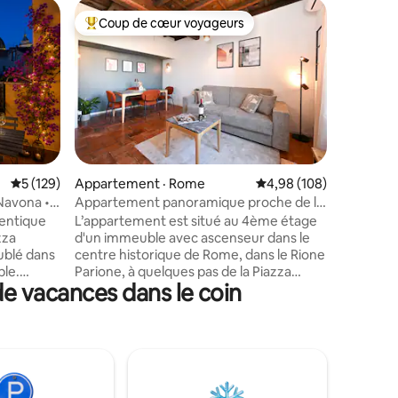
Apparte
Coup de cœur voyageurs
Coup
les plus aimés
Coup de cœur voyageurs parmi les plus aimés
Coup de
Maison d
Une auth
entièrem
amour. D
admirer l
Rome : le
Saint-Ang
silencieus
romantiq
res
Note moyenne de 5 sur 5, 129 commentaires
5 (129)
Appartement · Rome
Note moyenne de 4,98 
4,98 (108)
prendre l
Navona •
Appartement panoramique proche de la
atmosphè
Piazza Navona
hentique
L’appartement est situé au 4ème étage
pouvons f
zza
d'un immeuble avec ascenseur dans le
location 
ublé dans
centre historique de Rome, dans le Rione
cours de 
ble.
Parione, à quelques pas de la Piazza
contacte
de vacances dans le coin
t Wi-Fi et
Navona, du Panthéon et du Vatican. Le
et les dét
e chambre.
logement a été récemment rénové et
timent
meublé de manière chaleureuse et
confortable. Équipé d'une connexion
 composé
Internet et Wi-Fi et de la climatisation
'une
dans chaque pièce. Il se compose d'une
alle de
entrée, d'un salon, d'une cuisine, d'une