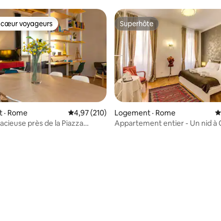
 cœur voyageurs
Superhôte
 cœur voyageurs
Superhôte
 · Rome
Note moyenne de 4,97 sur 5, 210 commentai
4,97 (210)
Logement · Rome
N
acieuse près de la Piazza
Appartement entier - Un nid 
out est accessible à pied
de'Fiori
sur 5, 132 commentaires