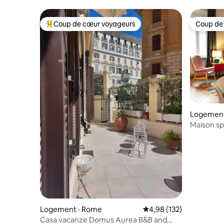
Coup de cœur voyageurs
Coup de
Coup de cœur voyageurs parmi les plus aimés
Coup de
Logement
Maison sp
Navona, t
Logement · Rome
Note moyenne de 4,98 
4,98 (132)
Casa vacanze Domus Aurea B&B and