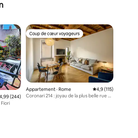
n
Coup de cœur voyageurs
les plus aimés
Coup de cœur voyageurs
res
Appartement · Rome
Note moyenne de 4,9
4,9 (115)
Coronari 214 : joyau de la plus belle rue de
ote moyenne de 4,99 sur 5, 244 commentaires
4,99 (244)
Rome
Fiori