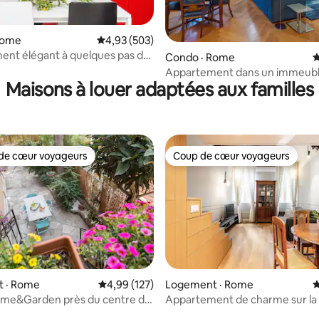
sur 5, 363 commentaires
Rome
Note moyenne de 4,93 sur 5, 503 commentai
4,93 (503)
nt élégant à quelques pas de
Condo · Rome
N
 Navona
Appartement dans un immeubl
Maisons à louer adaptées aux familles
années 1400 sur la Via dei Coro
de cœur voyageurs
Coup de cœur voyageurs
cœur voyageurs parmi les plus aimés
Coup de cœur voyageurs
 · Rome
Note moyenne de 4,99 sur 5, 127 commentai
4,99 (127)
Logement · Rome
N
sur 5, 631 commentaires
ome&Garden près du centre de
Appartement de charme sur la 
Coronari