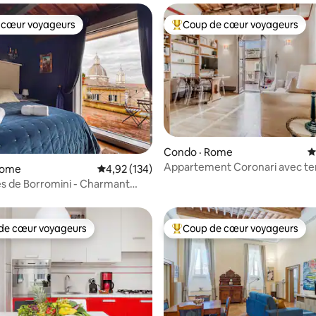
 cœur voyageurs
Coup de cœur voyageurs
 cœur voyageurs
Coup de cœur voyageurs parmi 
sur 5, 226 commentaires
Condo · Rome
N
Appartement Coronari avec ter
Rome
Note moyenne de 4,92 sur 5, 134 commentai
4,92 (134)
vue privées
s de Borromini - Charmant
ent.
de cœur voyageurs
Coup de cœur voyageurs
cœur voyageurs parmi les plus aimés
Coup de cœur voyageurs parmi 