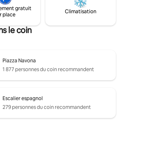
e bain
chambre, d'une salle de bain avec
ement gratuit
lle de
baignoire et d'un balcon donnant sur la
Climatisation
r place
une petite
magnifique et caractéristique Piazza di
Pasquino.
s le coin
Piazza Navona
1 877 personnes du coin recommandent
Escalier espagnol
279 personnes du coin recommandent