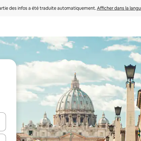
rtie des infos a été traduite automatiquement. 
Afficher dans la langu
utilisant les flèches vers le haut et vers le bas, ou en appuyant dessus 