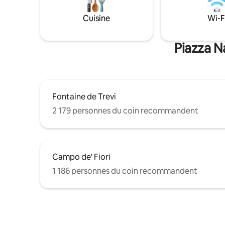
d'un bain à vapeur ainsi que d'une
décorati
baignoire. Sortez de la porte d'entrée
gamme - L
Cuisine
Wi-F
pour jeter votre pièce et vous immerger
canapé-li
dans l'atmosphère animée du centre-
confort m
ville.
d'origine 
Piazza N
Fontaine de Trevi
2 179 personnes du coin recommandent
Campo de' Fiori
1 186 personnes du coin recommandent