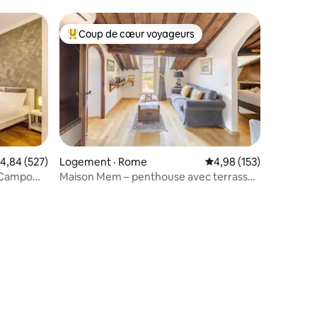
historique
Coup de cœur voyageurs
Coup de cœur voyageurs parmi les plus aimés
res
ote moyenne de 4,84 sur 5, 527 commentaires
4,84 (527)
Logement · Rome
Note moyenne de 4,98 
4,98 (153)
à Campo
Maison Mem – penthouse avec terrasse
privée