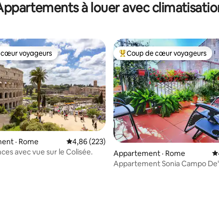
Appartements à louer avec climatisatio
 cœur voyageurs
Coup de cœur voyageurs
 cœur voyageurs
Coup de cœur voyageurs parmi 
ent · Rome
Note moyenne de 4,86 sur 5, 223 commentai
4,86 (223)
ces avec vue sur le Colisée.
Appartement · Rome
N
Appartement Sonia Campo De' 