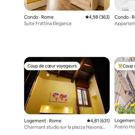
Condo · Rome
Note moyenne de 4,98 
4,98 (363)
Condo · 
Suite Frattina Elegance
Apparteme
la Piazza
Coup de cœur voyageurs
Coup 
Coup de cœur voyageurs
Coup de 
Logement
Logement · Rome
Note moyenne de 4,81 
4,81 (631)
Poerio H
Charmant studio sur la piazza Navona
Rome
Vatican