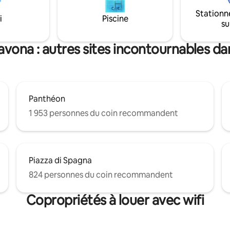
on contemporaine haut de
bain avec douche, d'une salle d
Stationn
it King Size (180x200cm) et
avec baignoire et d'une demi-sa
i
Piscine
su
t avec matelas de 20cm pour un
bain, d'une grande terrasse, d'
aximal - Plafond en bois
terrasse et d'un balcon.
datant de plusieurs siècles
avona : autres sites incontournables dan
Panthéon
1 953 personnes du coin recommandent
Piazza di Spagna
824 personnes du coin recommandent
Copropriétés à louer avec wifi