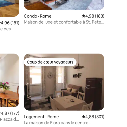
res
Condo · Rome
Note moyenne de 4,98 
4,98 (183)
Maison de luxe et confortable à St. Peter,
ote moyenne de 4,96 sur 5, 181 commentaires
4,96 (181)
Rome
e des
nari
Coup de cœur voyageurs
Coup de cœur voyageurs
res
ote moyenne de 4,87 sur 5, 177 commentaires
4,87 (177)
Logement · Rome
Note moyenne de 4,88 
4,88 (301)
Piazza dei
La maison de Flora dans le centre