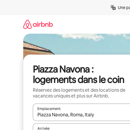
Aller
Une pa
directement
au
contenu
Piazza Navona :
logements dans le coin
Réservez des logements et des locations de
vacances uniques et plus sur Airbnb.
Emplacement
Quand les résultats sont affichés, parcourez-les en 
Arrivée