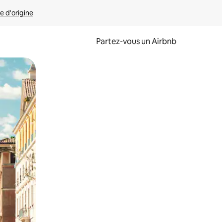
e d'origine
Partez-vous un Airbnb
et en les faisant glisser.