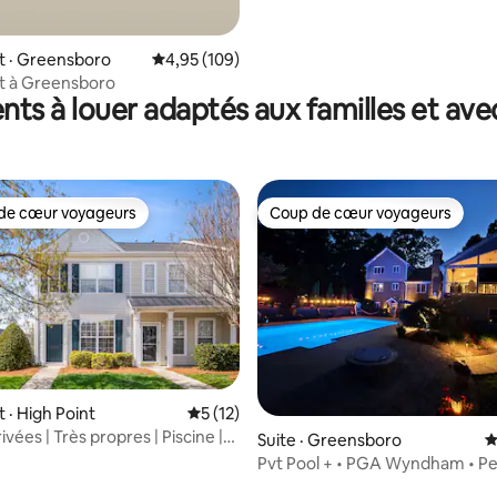
 · Greensboro
Note moyenne de 4,95 sur 5, 109 commentai
4,95 (109)
 à Greensboro
ts à louer adaptés aux familles et avec
de cœur voyageurs
Coup de cœur voyageurs
cœur voyageurs parmi les plus aimés
Coup de cœur voyageurs
· High Point
Note moyenne de 5 sur 5, 12 commentai
5 (12)
rivées | Très propres | Piscine |
Suite · Greensboro
N
ide
Pvt Pool + • PGA Wyndham • Pe
Adult Retreat