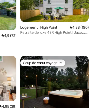
Logement · High Point
Note moyenne de 4,88 
4,88 (190)
Retraite de luxe 4BR High Point | Jacuzzi |
Note moyenne de 4,9 sur 5, 72 commentaires
4,9 (72)
BBQ
res
Coup de cœur voyageurs
Coup de cœur voyageurs
Note moyenne de 4,95 sur 5, 39 commentaires
4,95 (39)