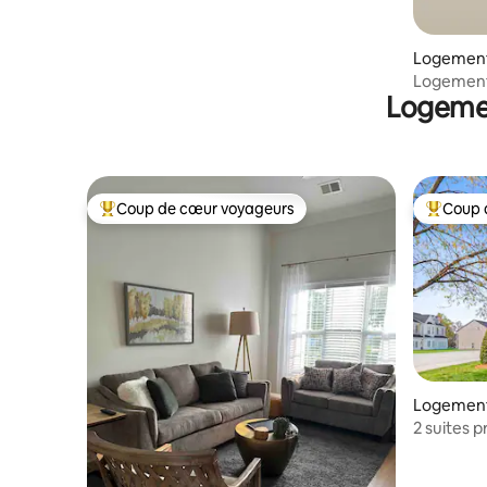
Logement
Logement
Logemen
Coup de cœur voyageurs
Coup 
Coup de cœur voyageurs parmi les plus aimés
Coup de 
Logement 
2 suites p
Wi-Fi rap