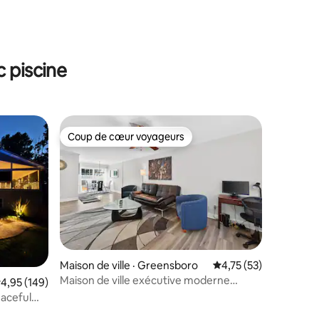
res
 piscine
Coup de cœur voyageurs
Coup de cœur voyageurs
res
Maison de ville · Greensboro
Note moyenne de 4,7
4,75 (53)
Maison de ville exécutive moderne
ote moyenne de 4,95 sur 5, 149 commentaires
4,95 (149)
• Capacité : 6 personnes • Piscine • Wi-Fi
aceful
rapide