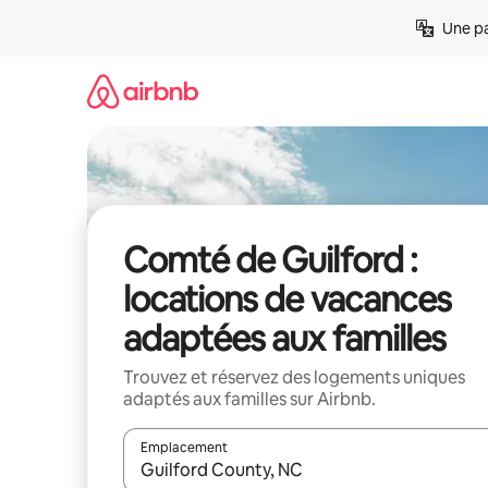
Aller
Une pa
directement
au
contenu
Comté de Guilford :
locations de vacances
adaptées aux familles
Trouvez et réservez des logements uniques
adaptés aux familles sur Airbnb.
Emplacement
Quand les résultats sont affichés, parcourez-les en 