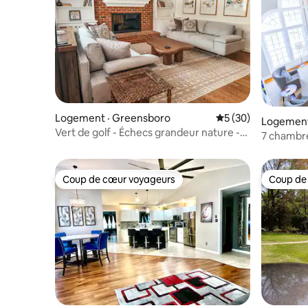
Logement · Greensboro
Note moyenne de 5
5 (30)
Logement
Vert de golf - Échecs grandeur nature -
7 chambre
Esthétique de luxe
à Sedgefi
Coup de cœur voyageurs
Coup de
Coup de cœur voyageurs
Coup de