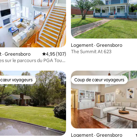
Logement · Greensboro
The Summit At 623
 sur 5, 30 commentaires
 · Greensboro
Note moyenne de 4,95 sur 5, 107 commentai
4,95 (107)
s sur le parcours du PGA Tour
eld CC avec jacuzzi
 cœur voyageurs
Coup de cœur voyageurs
 cœur voyageurs
Coup de cœur voyageurs
Logement · Greensboro