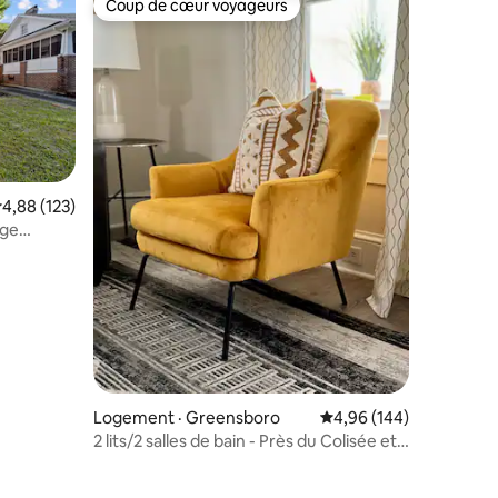
Coup de cœur voyageurs
Coup de cœur voyageurs
ote moyenne de 4,88 sur 5, 123 commentaires
4,88 (123)
ege
Logement · Greensboro
Note moyenne de 4,96 
4,96 (144)
2 lits/2 salles de bain - Près du Colisée et
du GAC