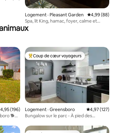
res
Logement · Pleasant Garden
Note moyenne de 4,99
4,99 (88)
Spa, lit King, hamac, foyer, calme et
 animaux
paisible
Coup de cœur voyageurs
les plus aimés
Coup de cœur voyageurs parmi les plus aimés
res
ote moyenne de 4,95 sur 5, 196 commentaires
4,95 (196)
Logement · Greensboro
Note moyenne de 4,97
4,97 (127)
sboro 🐕📚
Bungalow sur le parc - À pied des
attractions de Gboro !