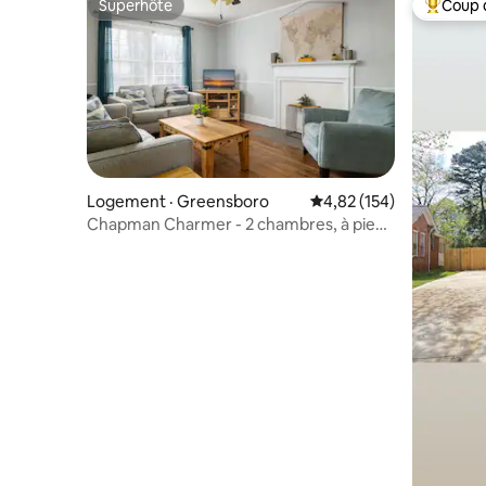
Superhôte
Coup 
Superhôte
Coup de 
Logement · Greensboro
Note moyenne de 4,82 
4,82 (154)
Chapman Charmer - 2 chambres, à pied
du Colisée et UNCG