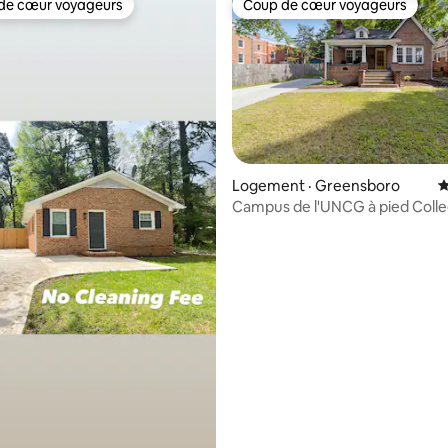
de cœur voyageurs
Coup de cœur voyageurs
cœur voyageurs parmi les plus aimés
Coup de cœur voyageurs
sur 5, 154 commentaires
Logement · Greensboro
N
Campus de l'UNCG à pied Coll
Cottage