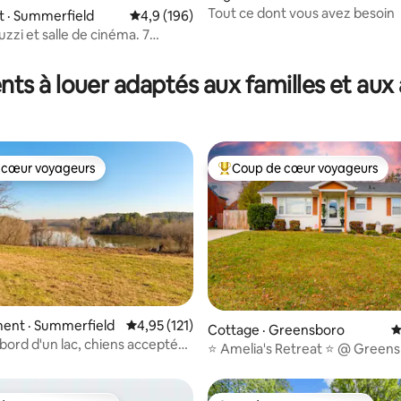
Tout ce dont vous avez besoin
sur 5, 115 commentaires
 · Summerfield
Note moyenne de 4,9 sur 5, 196 commentai
4,9 (196)
uzzi et salle de cinéma. 7
e l'aéroport
ts à louer adaptés aux familles et aux
 cœur voyageurs
Coup de cœur voyageurs
 cœur voyageurs
Coup de cœur voyageurs parmi 
ent · Summerfield
Note moyenne de 4,95 sur 5, 121 commentai
4,95 (121)
sur 5, 367 commentaires
Cottage · Greensboro
N
bord d'un lac, chiens acceptés,
⭐️ Amelia's Retreat ⭐️ @ Green
henette
🏊‍♀️🏥