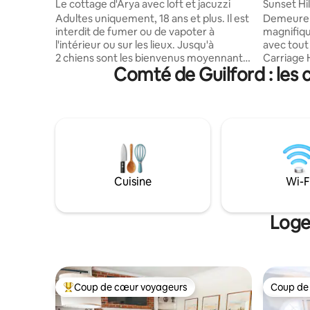
o
o
Le cottage d'Arya avec loft et jacuzzi
Sunset Hil
Adultes uniquement, 18 ans et plus. Il est
Demeure i
interdit de fumer ou de vapoter à
magnifiqu
l'intérieur ou sur les lieux. Jusqu'à
avec tout 
2 chiens sont les bienvenus moyennant
Carriage
Comté de Guilford : les
des frais supplémentaires. Chalet
d'hôtes p
paisible, situé au centre d'une ferme
derrière 
équestre active avec des emplacements
485 pieds
pour VR également. De votre chambre
gamme sûr. Lit King Size confo
loft, vous surplomberez de magnifiques
Nous avon
pâturages vallonnés avec des chevaux et
Queen Siz
des chèvres. Découvrez nos
voyageurs
magnifiques chevaux à l'entraînement
max, INT
ou promenez-vous sur nos sentiers
D'AMENER
Cuisine
Wi-F
pédestres ou à travers les bois sur les
pied de l
41 acres, lisez un livre, asseyez-vous
endroits o
autour de votre foyer, plongez dans le
proximité 
Loge
jacuzzi privé ou dirigez-vous vers le
coin, UN
centre-ville à 6 miles.
Coliseum
Coup de cœur voyageurs
Coup de
Coup de cœur voyageurs parmi les plus aimés
Coup de