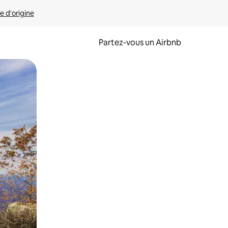
e d'origine
Partez-vous un Airbnb
et en les faisant glisser.