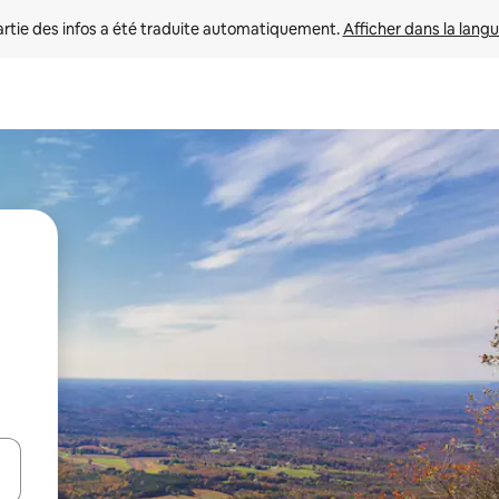
rtie des infos a été traduite automatiquement. 
Afficher dans la langu
utilisant les flèches vers le haut et vers le bas, ou en appuyant dessus 