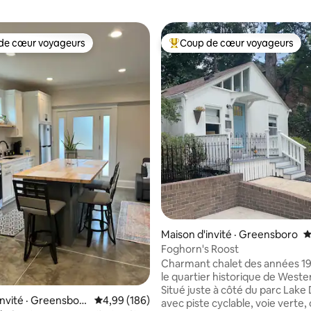
de cœur voyageurs
Coup de cœur voyageurs
cœur voyageurs parmi les plus aimés
Coup de cœur voyageurs parmi 
Maison d'invité · Greensboro
N
Foghorn's Roost
Charmant chalet des années 1
le quartier historique de West
Situé juste à côté du parc Lake 
sur 5, 463 commentaires
invité · Greensbor
Note moyenne de 4,99 sur 5, 186 commentai
4,99 (186)
avec piste cyclable, voie verte,