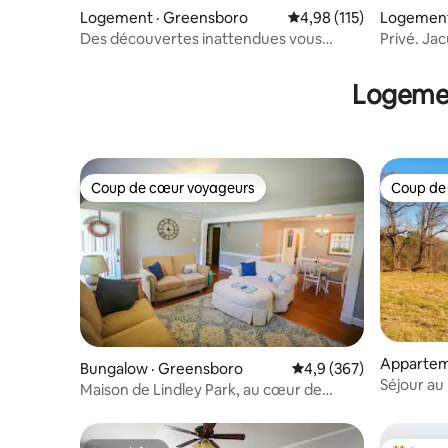
Logement · Greensboro
Note moyenne de 4,98 
4,98 (115)
Logement
Des découvertes inattendues vous
Privé. Jac
attendent ! Sérendipité
minutes d
Logemen
Coup de cœur voyageurs
Coup de
Coup de cœur voyageurs
Coup de
Appartem
Bungalow · Greensboro
Note moyenne de 4,9 
4,9 (367)
Séjour au 
Maison de Lindley Park, au cœur de
avec kitc
Greensboro