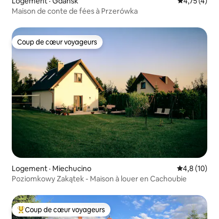
Logement · Gdańsk
Note moyenn
4,75 (4)
Maison de conte de fées à Przerówka
Coup de cœur voyageurs
Coup de cœur voyageurs
Logement · Miechucino
Note moyenn
4,8 (10)
Poziomkowy Zakątek - Maison à louer en Cachoubie
Coup de cœur voyageurs
Coup de cœur voyageurs parmi les plus aimés