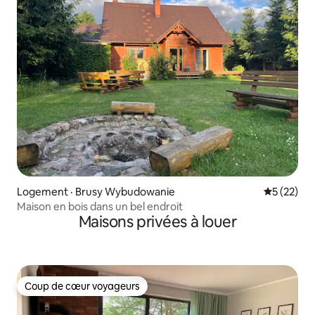
Logement · Brusy Wybudowanie
Note moye
5 (22)
Maison en bois dans un bel endroit
Maisons privées à louer
Coup de cœur voyageurs
Coup de cœur voyageurs