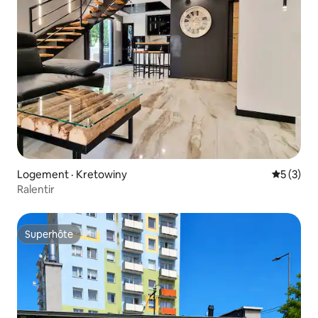
Logement · Kretowiny
Note moy
5 (3)
Ralentir
Superhôte
Superhôte