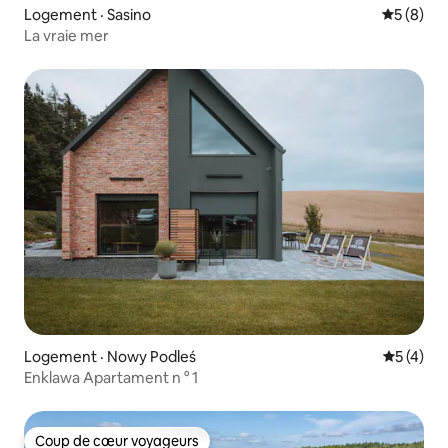
Logement · Sasino
Note moy
5 (8)
La vraie mer
Logement · Nowy Podleś
Note moy
5 (4)
Enklawa Apartament n ° 1
Coup de cœur voyageurs