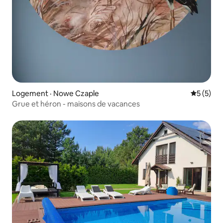
Logement · Nowe Czaple
Note moy
5 (5)
Grue et héron - maisons de vacances