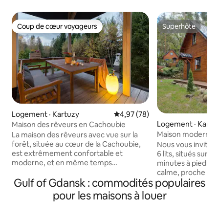
Coup de cœur voyageurs
Superhôte
Coup de cœur voyageurs
Superhôte
Logement · Kartuzy
Note moyenne de 4,97 sur 5, 
4,97 (78)
Logement · Kami
Maison des rêveurs en Cachoubie
Maison moderne 7
La maison des rêveurs avec vue sur la
forêt, située au cœur de la Cachoubie,
Nous vous invitons
est extrêmement confortable et
6 lits, situés sur le
moderne, et en même temps
minutes à pied de 
accueillante, avec des meubles et des
calme, proche de l
Gulf of Gdansk : commodités populaires
tissus soigneusement sélectionnés qui
vues garantissent 
vous permettront de vous détendre et
Chaque chalet est
pour les maisons à louer
de vous relaxer. Maison accueillante
cheminée, d'une té
pour les enfants grâce à des jouets, des
connexion Wi-Fi, d'
livres, des jeux, une mini-aire de jeux et
aspirateur, d'un ré