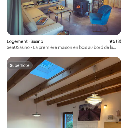
Logement · Sasino
Note moy
5 (3)
SeaUSasino - La première maison en bois au bord de la
mer
Superhôte
Superhôte