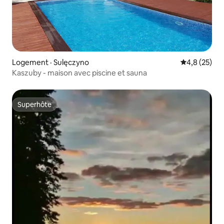
Logement · Sulęczyno
Note moyenn
4,8 (25)
Kaszuby - maison avec piscine et sauna
Superhôte
Superhôte