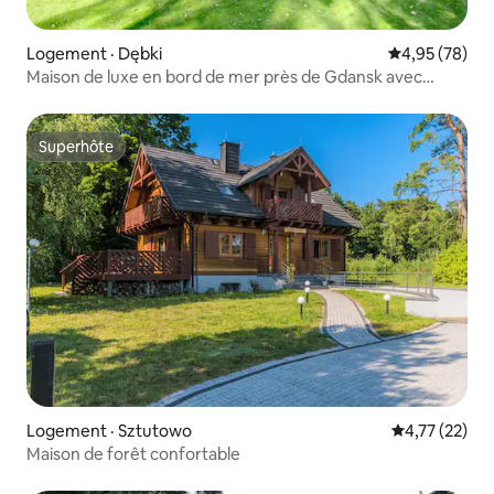
Logement · Dębki
Note moyenne
4,95 (78)
Maison de luxe en bord de mer près de Gdansk avec
terrain de squash
Superhôte
Superhôte
Logement · Sztutowo
Note moyenne
4,77 (22)
Maison de forêt confortable