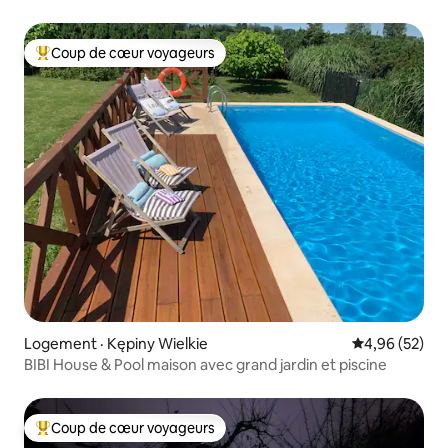
Coup de cœur voyageurs
Coup de cœur voyageurs parmi les plus aimés
Logement · Kępiny Wielkie
Note moyenne
4,96 (52)
BIBI House & Pool maison avec grand jardin et piscine
Coup de cœur voyageurs
Coup de cœur voyageurs parmi les plus aimés