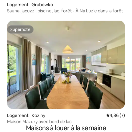
Logement · Grabówko
Sauna, jacuzzi, piscine, lac, forêt - À Na Luzie dans la forêt
Superhôte
Superhôte
Logement · Koziny
Note moyenn
4,86 (7)
Maison Mazury avec bord de lac
Maisons à louer à la semaine