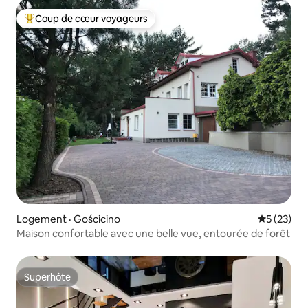
Coup de cœur voyageurs
Coup de cœur voyageurs parmi les plus aimés
Logement · Gościcino
Note moye
5 (23)
Maison confortable avec une belle vue, entourée de forêt
Superhôte
Superhôte