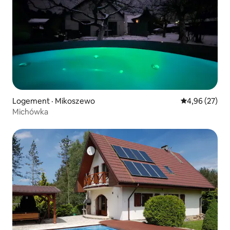
Logement · Mikoszewo
Note moyenne
4,96 (27)
Michówka