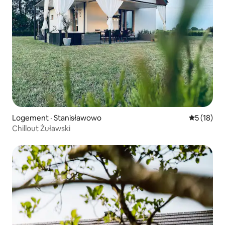
Logement · Stanisławowo
Note moye
5 (18)
Chillout Żuławski