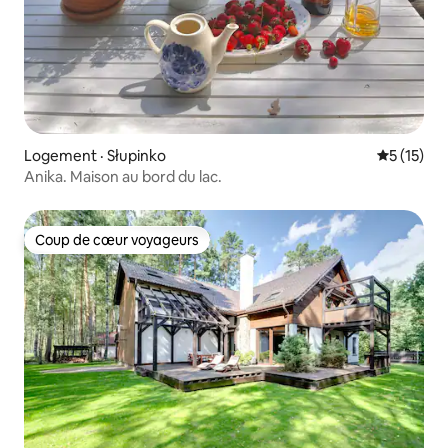
Logement · Słupinko
Note moye
5 (15)
Anika. Maison au bord du lac.
Coup de cœur voyageurs
Coup de cœur voyageurs