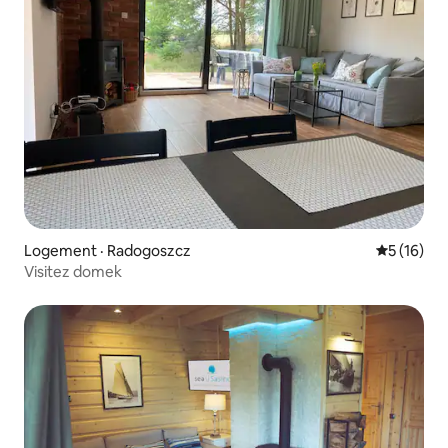
Logement · Radogoszcz
Note moye
5 (16)
Visitez domek