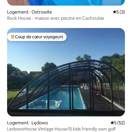
Logement · Ostrowite
Note moy
5 (3)
Rock House - maison avec piscine en Cachoubie
Coup de cœur voyageurs
Coup de cœur voyageurs parmi les plus aimés
Logement · Lędowo
Note moye
5 (52)
LedowoHouse Vintage House15 kids friendly own golf