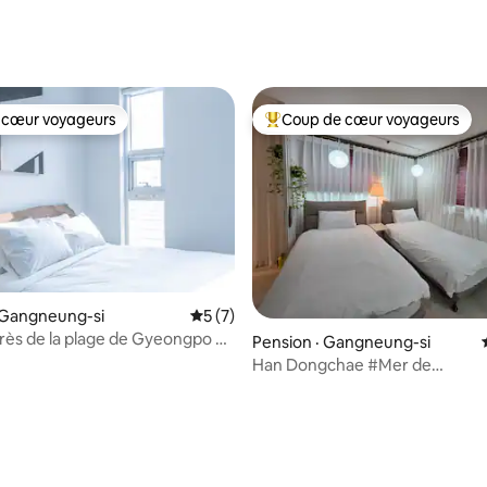
 cœur voyageurs
Coup de cœur voyageurs
 cœur voyageurs
Coup de cœur voyageurs parmi 
 Gangneung-si
Note moyenne de 5 sur 5, 7 commentai
5 (7)
rès de la plage de Gyeongpo et
Pension · Gangneung-si
 Gyeongpo/deux lits
Han Dongchae #Mer de
Gangneung#Plage de
Sagunjin#Camping et pension
temps #Maison où les étoiles p
Maison de guérison en ville