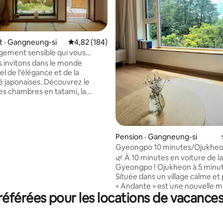
 · Gangneung-si
Note moyenne de 4,82 sur 5, 184 commentai
4,82 (184)
ement sensible qui vous
sur 5, 167 commentaires
mpression d'être au Japon -
 invitons dans le monde
Ryokan ()
el de l'élégance et de la
té japonaises. Découvrez le
es chambres en tatami, la
 tranquille. * Il s'agit d'un
esco. * Veuillez noter
 logement n'est pas une zone
* Animaux non acceptés *
Pension · Gangneung-si
n fumeur (y compris les
Gyeongpo 10 minutes/Ojukheo
électroniques). * Pas
minutes Andante Vue sur la fen
🌿 À 10 minutes en voiture de l
nts ni de fêtes * Les aliments
terrasse étoilée
Gyeongpo ! Ojukheon à 5 minut
s tels que le poisson, la
Située dans un village calme et p
c. ne sont pas autorisés à être
« Andante » est une nouvelle m
Pas de tournage commercial
éférées pour les locations de vacanc
campagne. Comme son nom l'i
on préalable obligatoire) * Une
c'est un espace pour ceux qui 
upplémentaire est fournie pour 4
ralentir (Andante) et se reposer. Le 
ue les