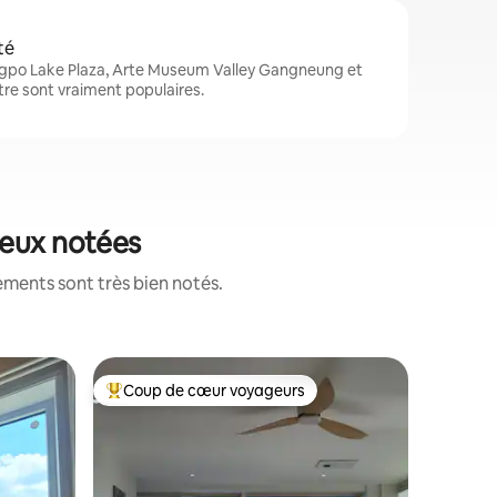
té
po Lake Plaza, Arte Museum Valley Gangneung et
e sont vraiment populaires.
ieux notées
ements sont très bien notés.
Logement
Coup de cœur voyageurs
Coup de
les plus aimés
Coup de cœur voyageurs parmi les plus aimés
Coup de
[Seowa-jeong] Séjour d
individue
Seowajun
en paix Si vous marchez le long de la
vieille al
de Gangn