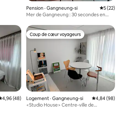
Pension · Gangneung-si
Note moyenne de 5
5 (22)
Mer de Gangneung : 30 secondes en
privé | Vue sur l’océan depuis la fenêtre ·
Lever du soleil
Coup de cœur voyageurs
les plus aimés
Coup de cœur voyageurs
res
Note moyenne de 4,96 sur 5, 48 commentaires
4,96 (48)
Logement · Gangneung-si
Note moyenne de 4,84
4,84 (98)
<Studio House> Centre-ville de
Gangneung • Très grande terrasse •
 en même
Logement chaleureux
leuvent #