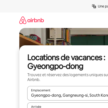
Aller
Une pa
directement
au
contenu
Locations de vacances :
Gyeongpo-dong
Trouvez et réservez des logements uniques su
Airbnb.
Emplacement
Quand les résultats sont affichés, parcourez-les en 
Arrivée