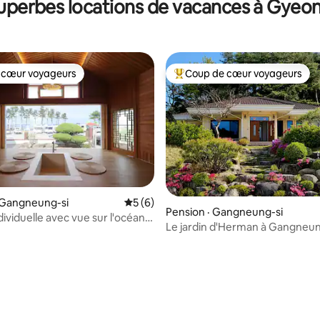
superbes locations de vacances à Gye
🌿 nature, Éloignez-vous de vot
quotidienne bien remplie et pro
vrai repos.
 cœur voyageurs
Coup de cœur voyageurs
 cœur voyageurs
Coup de cœur voyageurs parmi 
 Gangneung-si
Note moyenne de 5 sur 5, 6 commentai
5 (6)
Pension · Gangneung-si
ividuelle avec vue sur l'océan à
Le jardin d'Herman à Gangneu
 / Voyage en famille à
 / À 10 secondes à pied de la
Namhangjin / Rue des cafés
 sur 5, 84 commentaires