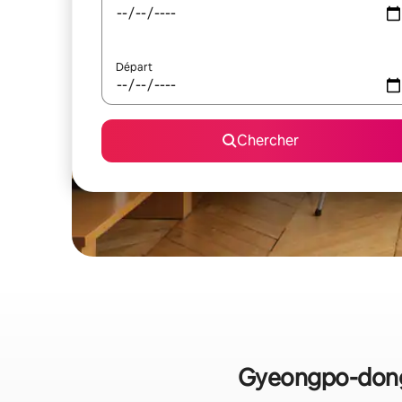
Départ
Chercher
Gyeongpo-dong :