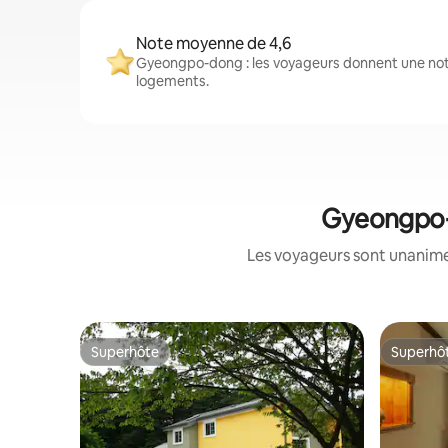
Note moyenne de 4,6
Gyeongpo-dong : les voyageurs donnent une not
logements.
Gyeongpo-d
Les voyageurs sont unanimes
Superhôte
Superhô
Superhôte
Superhô