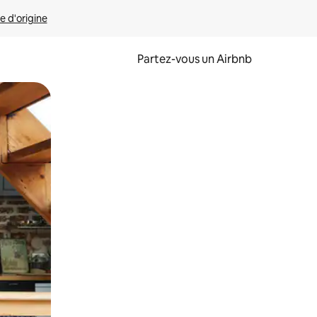
e d'origine
Partez-vous un Airbnb
et en les faisant glisser.