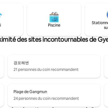
logement est un espace indép
1 et 2 sont attachées sans
deuxième étage, et le premier 
euillez donc le noter à l'avance.
l'espace hôte. Espace réservé 
vous référer à la photo de
voyageurs de 60 m2 + terrasse
ez noter qu'il y a des
(séparée) Arrivée autonome a
t des escaliers sur environ 30
Stationn
entrée séparée 💤 Configuration du
llée au logement. * Parking :
i
Piscine
su
logement Chambre1 Spacieux sa
rking dédié. Parking public de
de bain1 Cuisine (cuisine intéri
ratuit, à côté de l'itinéraire)
Buanderie Terrasse 🌳 Profitez de
 du parking ou du parc à côté du
ximité des sites incontournables de 
l'atmosphère calme avec de l'air
u du bord de la route (avec peu
observez les étoiles sur la terra
'application ou d'application de
Nous ne fournissons pas de ba
 d'application la nuit/le week-
mais nous vous offrirons un re
tranquille et propre. 🚗 Informations à
écutives, l'hôte peut visiter le
경포해변
proximité Lac Gyeongpo, plage
ndant un certain temps pour
Gyeongpo : 10 minutes en voit
sionnement en eau du jardin. (À
21 personnes du coin recommandent
Anmok Coffee Street : 15 minu
r de la maison x)
voiture Ojukheon : 5 min en voi
Sacheon Beach : 10 minutes en 
Sacheon Hanaro Mart, hôpital A
Plage de Gangmun
5 minutes en voiture Pratique pour 🚶‍♂️ les
voyageurs ! 10 minutes à pied de
24 personnes du coin recommandent
de bus (descendre à Hanbat Vill
Andante, où vous pouvez guérir