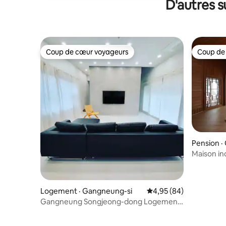
D'autres 
Coup de cœur voyageurs
Coup de
Coup de cœur voyageurs
Coup de
Pension ·
Maison ind
Gangneung
Gangneung
plage de 
Logement · Gangneung-si
Note moyenne de 4,95
4,95 (84)
d'Anmok
Gangneung Songjeong-dong Logement
privé pour les groupes Yeoriyeon.