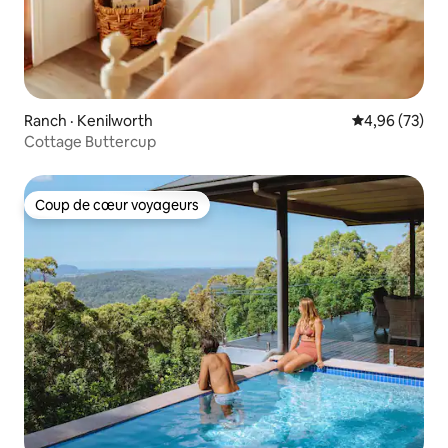
Ranch · Kenilworth
Note moyenne
4,96 (73)
Cottage Buttercup
Coup de cœur voyageurs
Coup de cœur voyageurs