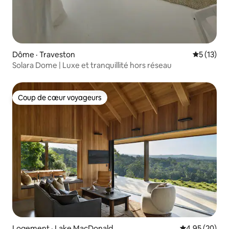
Dôme · Traveston
Note moye
5 (13)
Solara Dome | Luxe et tranquillité hors réseau
Coup de cœur voyageurs
Coup de cœur voyageurs
Logement · Lake MacDonald
Note moyenne
4,95 (20)