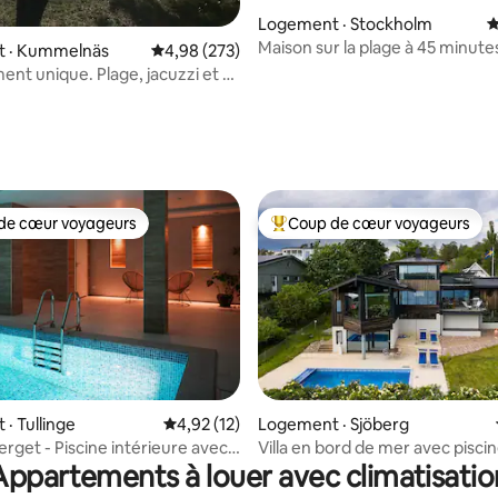
Logement · Stockholm
N
Maison sur la plage à 45 minute
 · Kummelnäs
Note moyenne de 4,98 sur 5, 273 commentai
4,98 (273)
Stockholm
nt unique. Plage, jacuzzi et à
e la ville.
 sur 5, 45 commentaires
de cœur voyageurs
Coup de cœur voyageurs
cœur voyageurs parmi les plus aimés
Coup de cœur voyageurs parmi 
 sur 5, 88 commentaires
· Tullinge
Note moyenne de 4,92 sur 5, 12 commentai
4,92 (12)
Logement · Sjöberg
erget - Piscine intérieure avec
Villa en bord de mer avec piscin
Appartements à louer avec climatisatio
 lac