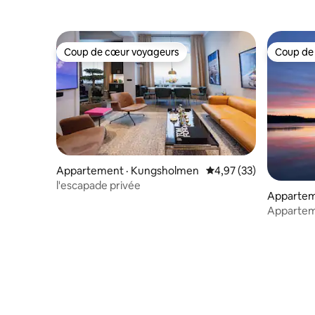
Coup de cœur voyageurs
Coup de
Coup de cœur voyageurs
Coup de
Appartement · Kungsholmen
Note moyenne de 4,97
4,97 (33)
l'escapade privée
Appartem
Apparteme
nautiques