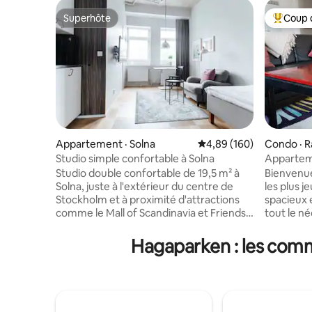
Superhôte
Coup 
Superhôte
Coup de 
Appartement · Solna
Note moyenne de 4,89 
4,89 (160)
Condo · 
Studio simple confortable à Solna
Apparteme
avec lit Q
Studio double confortable de 19,5 m² à
Bienvenue
Solna, juste à l'extérieur du centre de
les plus 
Stockholm et à proximité d'attractions
spacieux 
comme le Mall of Scandinavia et Friends
tout le n
Arena. Le studio comprend un lit de 120
séjour. À
cm de large, une salle de bain privée, une
métro de 
Hagaparken : les commo
kitchenette entièrement équipée et un
trajet). Profitez d'un grand lit pour une
coin repas pour une personne. Le linge
nuit de s
de lit, les serviettes et les ustensiles de
exploré notre be
cuisine sont mis à votre disposition.
est neuf 
Profitez d'un accès à une salle de sport, à
de vie ou