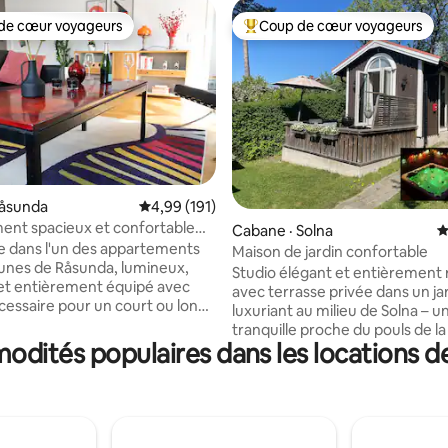
de cœur voyageurs
Coup de cœur voyageurs
cœur voyageurs parmi les plus aimés
Coup de cœur voyageurs parmi 
sur 5, 160 commentaires
Råsunda
Note moyenne de 4,99 sur 5, 191 commentai
4,99 (191)
nt spacieux et confortable
Cabane · Solna
N
ueen, à 10 minutes de la ville
 dans l'un des appartements
Maison de jardin confortable
jeunes de Råsunda, lumineux,
Studio élégant et entièrement
et entièrement équipé avec
avec terrasse privée dans un ja
écessaire pour un court ou long
luxuriant au milieu de Solna – u
 seulement cinq stations de
tranquille proche du pouls de la v
T-Centralen (10 minutes de
dités populaires dans les locations d
Parfait pour les couples ou ceux
voyagent seuls. À seulement 7
ommeil confortable après avoir
de la gare centrale de Stockho
lle ville. L'appartement
train, à proximité du métro, du 
construit avec un grand espace
banlieue et du bus de l'aéropor
vert. Pourquoi manger à
d'Arlanda. Le Mall of Scandinavi