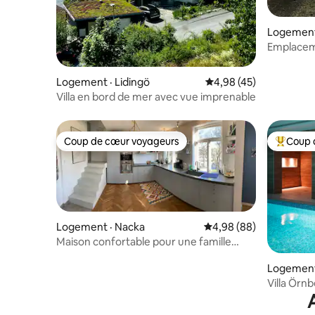
Logement
Emplaceme
proximité d
Logement · Lidingö
Note moyenne de 4,98
4,98 (45)
Villa en bord de mer avec vue imprenable
Coup de cœur voyageurs
Coup 
Coup de cœur voyageurs
Coup de 
Logement · Nacka
Note moyenne de 4,98
4,98 (88)
Maison confortable pour une famille
avec cheminée et sauna
Logement 
Villa Örnb
vue sur le