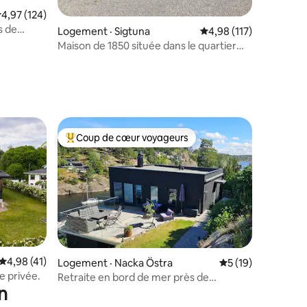
ote moyenne de 4,97 sur 5, 124 commentaires
4,97 (124)
s de
res
Logement · Sigtuna
Note moyenne de 4,98
4,98 (117)
Maison de 1850 située dans le quartier
historique de Sigtuna
Coup de cœur voyageurs
les plus aimés
Coup de cœur voyageurs parmi les plus aimés
res
Note moyenne de 4,98 sur 5, 41 commentaires
4,98 (41)
Logement · Nacka Östra
Note moyenne de 5
5 (19)
e privée.
Retraite en bord de mer près de
n
Stockholm - plage et sauna