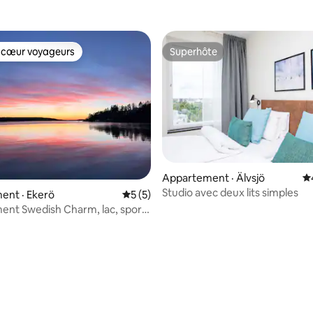
 cœur voyageurs
Superhôte
 cœur voyageurs
Superhôte
 sur 5, 33 commentaires
Appartement · Älvsjö
N
Studio avec deux lits simples
ent · Ekerö
Note moyenne de 5 sur 5, 5 commentai
5 (5)
nt Swedish Charm, lac, sports
, pêche.