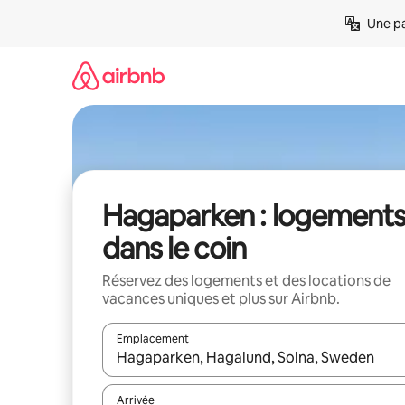
Aller
Une pa
directement
au
contenu
Hagaparken : logement
dans le coin
Réservez des logements et des locations de
vacances uniques et plus sur Airbnb.
Emplacement
Quand les résultats sont affichés, parcourez-les en 
Arrivée