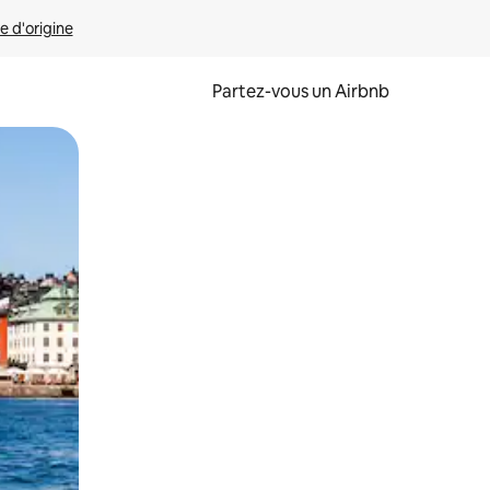
e d'origine
Partez-vous un Airbnb
et en les faisant glisser.