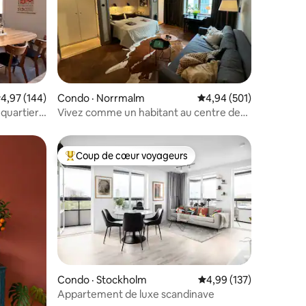
res
ote moyenne de 4,97 sur 5, 144 commentaires
4,97 (144)
Condo · Norrmalm
Note moyenne de 4,94 
4,94 (501)
quartier
Vivez comme un habitant au centre de
Stockholm
Coup de cœur voyageurs
Coup de cœur voyageurs parmi les plus aimés
Condo · Stockholm
Note moyenne de 4,99 
4,99 (137)
Appartement de luxe scandinave
res