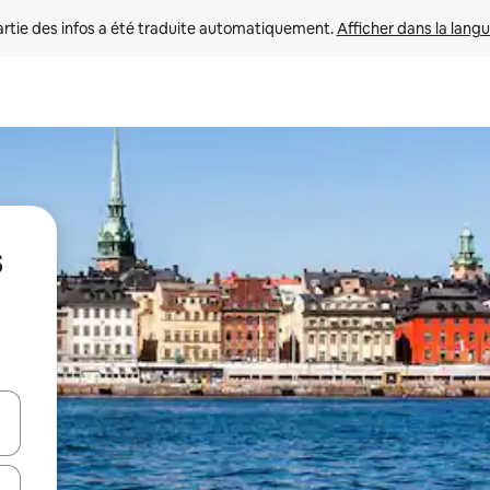
rtie des infos a été traduite automatiquement. 
Afficher dans la langu
s
utilisant les flèches vers le haut et vers le bas, ou en appuyant dessus 