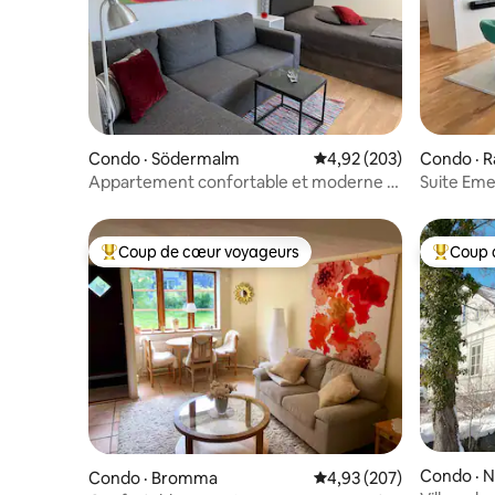
Condo · Södermalm
Note moyenne de 4,92 
4,92 (203)
Condo · 
Appartement confortable et moderne à
Suite Eme
Södermalm
lumineux
Coup de cœur voyageurs
Coup 
Coup de cœur voyageurs parmi les plus aimés
Coup de 
Condo · 
Condo · Bromma
Note moyenne de 4,93 
4,93 (207)