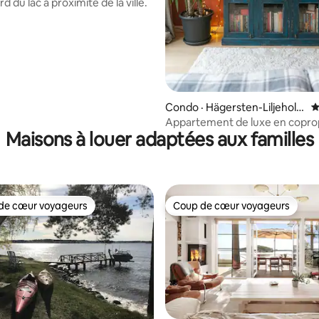
rd du lac à proximité de la ville.
Condo · Hägersten-Liljehol
N
men
Appartement de luxe en copro
Maisons à louer adaptées aux familles
avec terrasse et sauna, etc.
de cœur voyageurs
Coup de cœur voyageurs
cœur voyageurs parmi les plus aimés
Coup de cœur voyageurs