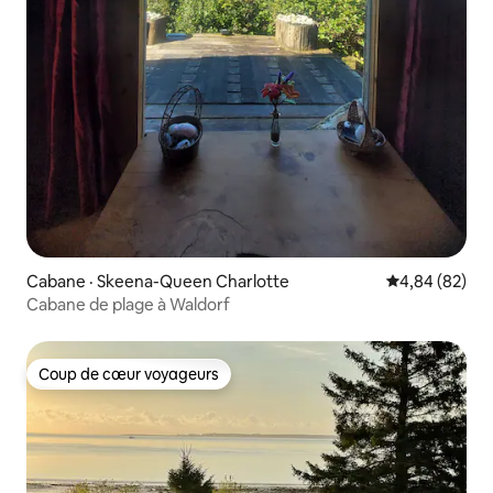
Cabane · Skeena-Queen Charlotte
Note moyenne
4,84 (82)
Cabane de plage à Waldorf
Coup de cœur voyageurs
Coup de cœur voyageurs