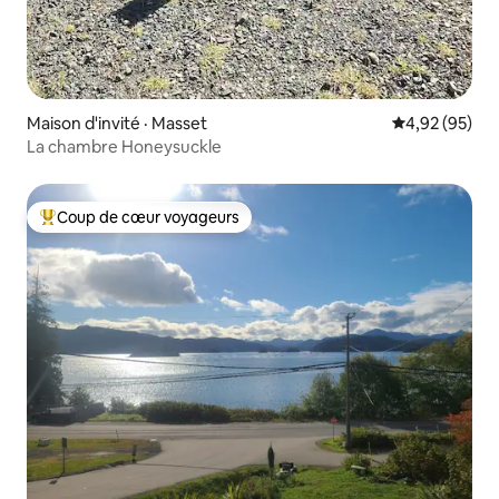
Maison d'invité · Masset
Note moyenne
4,92 (95)
La chambre Honeysuckle
Coup de cœur voyageurs
Coup de cœur voyageurs parmi les plus aimés