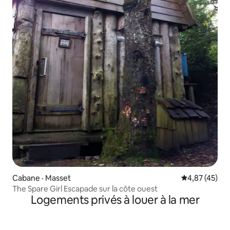
Cabane · Masset
Note moyenne
4,87 (45)
The Spare Girl Escapade sur la côte ouest
Logements privés à louer à la mer