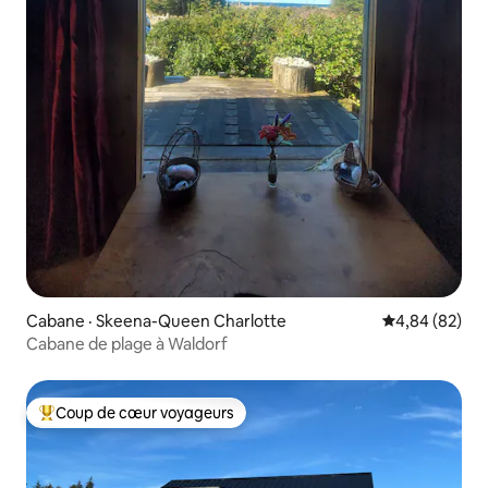
Cabane · Skeena-Queen Charlotte
Note moyenne
4,84 (82)
Cabane de plage à Waldorf
Coup de cœur voyageurs
Coup de cœur voyageurs parmi les plus aimés