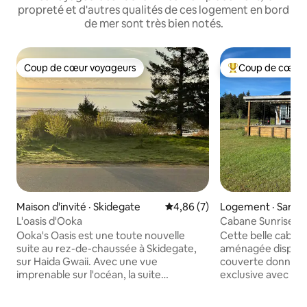
propreté et d'autres qualités de ces logement en bord
de mer sont très bien notés.
Coup de cœur voyageurs
Coup de cœur 
Coup de cœur voyageurs
Coup de cœur voy
Maison d'invité · Skidegate
Note moyenne de 4,86 sur 5,
4,86 (7)
Logement · Sands
L'oasis d'Ooka
Cabane Sunrise en
Ooka's Oasis est une toute nouvelle
Cette belle caban
suite au rez-de-chaussée à Skidegate,
aménagée dispose
sur Haida Gwaii. Avec une vue
couverte donnant 
imprenable sur l'océan, la suite
exclusive avec fra
indépendante et confortable dispose
de soleil et le leve
d'une petite chambre et d'une chambre
Vous disposerez d