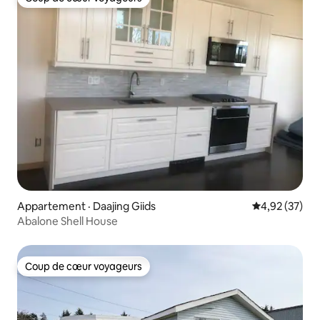
Coup de cœur voyageurs
Appartement · Daajing Giids
Note moyenne
4,92 (37)
Abalone Shell House
Coup de cœur voyageurs
Coup de cœur voyageurs