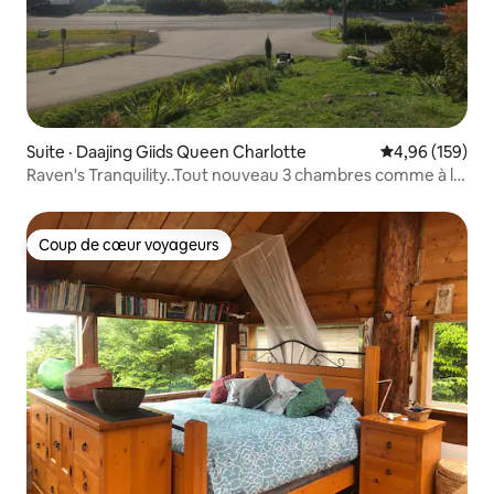
Suite · Daajing Giids Queen Charlotte
Note moyenne 
4,96 (159)
Raven's Tranquility..Tout nouveau 3 chambres comme à la
maison
Coup de cœur voyageurs
Coup de cœur voyageurs