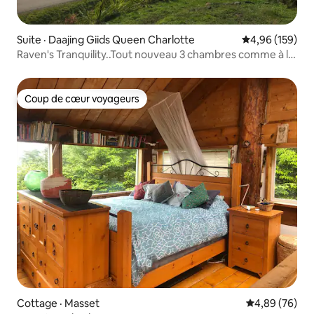
Suite · Daajing Giids Queen Charlotte
Note moyenne 
4,96 (159)
Raven's Tranquility..Tout nouveau 3 chambres comme à la
maison
Coup de cœur voyageurs
Coup de cœur voyageurs
Cottage · Masset
Note moyenne
4,89 (76)