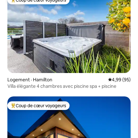
Coup de cœur voyageurs
Coup de cœur voyageurs parmi les plus aimés
Logement · Hamilton
Note moyenne
4,99 (95)
Villa élégante 4 chambres avec piscine spa + piscine
Coup de cœur voyageurs
Coup de cœur voyageurs parmi les plus aimés