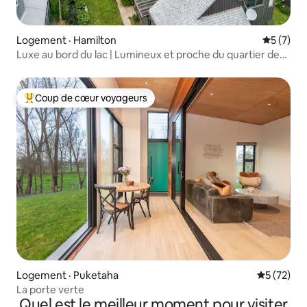
Logement · Hamilton
Note moy
5 (7)
Luxe au bord du lac | Lumineux et proche du quartier des
affaires
Coup de cœur voyageurs
Coup de cœur voyageurs parmi les plus aimés
Logement · Puketaha
Note moye
5 (72)
La porte verte
Quel est le meilleur moment pour visiter