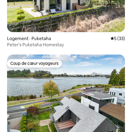
Logement · Puketaha
Note moye
5 (33)
Peter's Puketaha Homestay
Coup de cœur voyageurs
Coup de cœur voyageurs