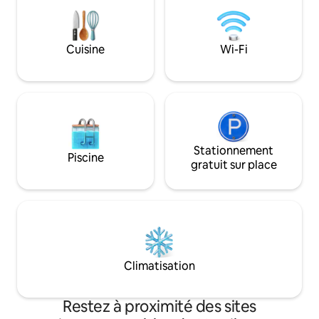
cuisine entièreme
complète - Deux salles de bain
convertible pour 
attenantes - Deux lits king size -
supplémentaires et
Téléviseurs intelligents Samsung 4K
spacieuse avec lave-linge.
dans chaque pièce - Chauffage et
Cuisine
Wi-Fi
balcon abrité offr
climatisation dans chaque pièce - Lave-
se détendre avec d
linge/sèche-linge - Un stationnement
place pour un tapi
hors rue - Chargeur universel pour
véhicule électrique
Stationnement
Piscine
gratuit sur place
Climatisation
Restez à proximité des sites