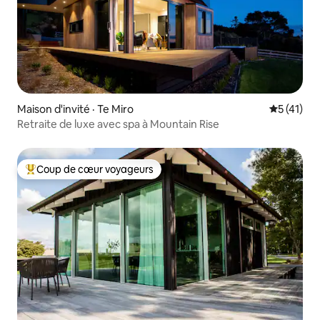
Maison d'invité · Te Miro
Note moye
5 (41)
Retraite de luxe avec spa à Mountain Rise
Coup de cœur voyageurs
Coup de cœur voyageurs parmi les plus aimés