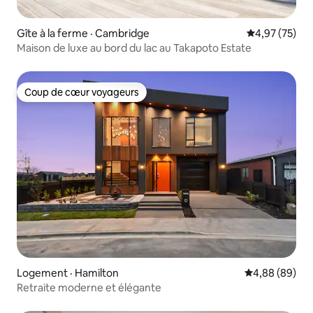
Gîte à la ferme · Cambridge
Note moyenne
4,97 (75)
Maison de luxe au bord du lac au Takapoto Estate
Coup de cœur voyageurs
Coup de cœur voyageurs
Logement · Hamilton
Note moyenne
4,88 (89)
Retraite moderne et élégante