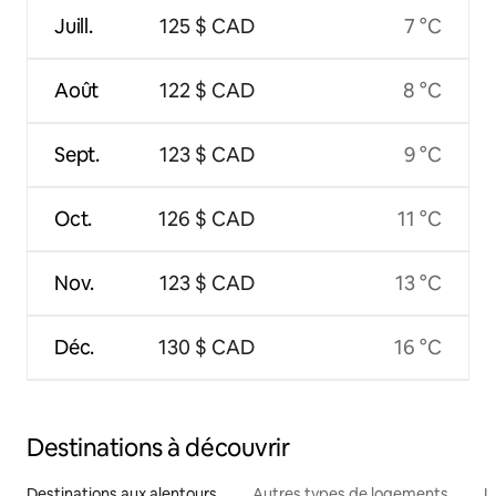
Juill.
125 $ CAD
7 °C
Août
122 $ CAD
8 °C
Sept.
123 $ CAD
9 °C
Oct.
126 $ CAD
11 °C
Nov.
123 $ CAD
13 °C
Déc.
130 $ CAD
16 °C
Destinations à découvrir
Destinations aux alentours
Autres types de logements
L