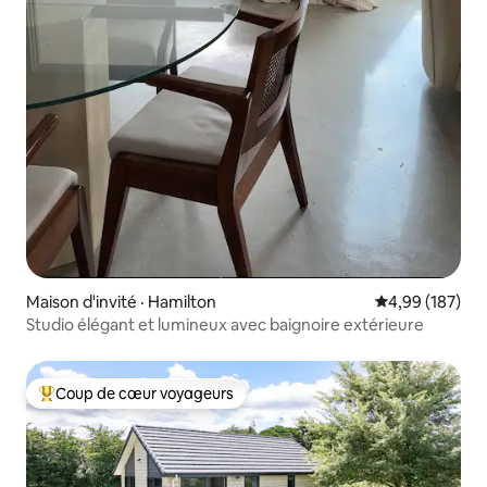
Maison d'invité · Hamilton
Note moyenne 
4,99 (187)
Studio élégant et lumineux avec baignoire extérieure
Coup de cœur voyageurs
Coup de cœur voyageurs parmi les plus aimés