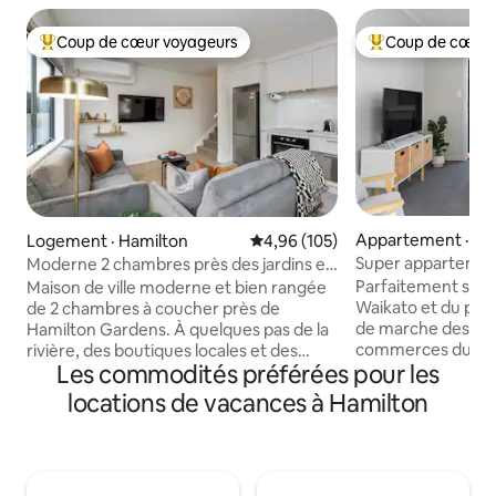
Coup de cœur voyageurs
Coup de cœur 
Coup de cœur voyageurs parmi les plus aimés
Coup de cœur voy
Appartement · Cen
Logement · Hamilton
Note moyenne de 4,96 sur 5, 1
4,96 (105)
de Hamilton
Super appartement
Moderne 2 chambres près des jardins et
stades et de la vill
cafés
Parfaitement situé
Maison de ville moderne et bien rangée
Waikato et du par
de 2 chambres à coucher près de
de marche des res
Hamilton Gardens. À quelques pas de la
commerces du cent
rivière, des boutiques locales et des
Les commodités préférées pour les
supermarché Cou
meilleurs cafés et restaurants de
méditerranéen et 
Hamilton East. Située à seulement 2 km
locations de vacances à Hamilton
bloc. Notre appar
du centre-ville, cette base propre et
calme d'une chamb
confortable est idéale pour les
vous avez besoin 
voyageurs d'affaires et les vacanciers.
courte ou longue 
Bien équipé avec : - Une cuisine