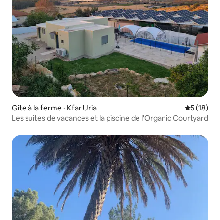
Gîte à la ferme · Kfar Uria
Note moye
5 (18)
Les suites de vacances et la piscine de l'Organic Courtyard