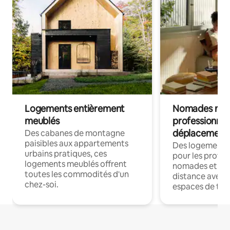
Logements entièrement
Nomades num
meublés
professionnel
déplacement
Des cabanes de montagne
paisibles aux appartements
Des logements
urbains pratiques, ces
pour les profes
logements meublés offrent
nomades et trav
toutes les commodités d'un
distance avec le
chez-soi.
espaces de trav