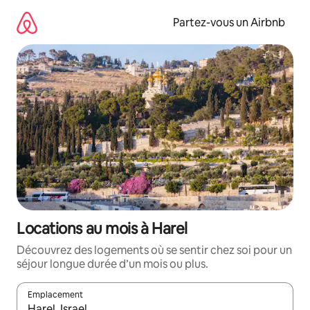
Aller
directement
Partez-vous un Airbnb
au
contenu
Locations au mois à Harel
Découvrez des logements où se sentir chez soi pour un
séjour longue durée d’un mois ou plus.
Emplacement
Quand les résultats sont affichés, parcourez-les en utilisant les 