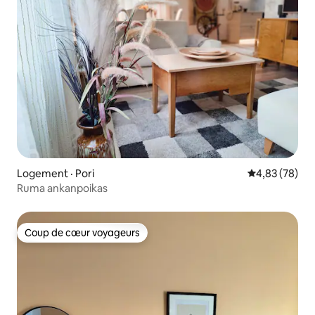
Logement · Pori
Note moyenne
4,83 (78)
Ruma ankanpoikas
Coup de cœur voyageurs
Coup de cœur voyageurs