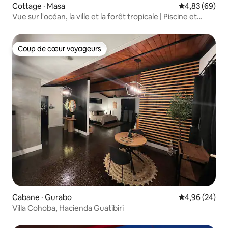
Cottage · Masa
Note moyenne
4,83 (69)
Vue sur l'océan, la ville et la forêt tropicale | Piscine et
foyer
Coup de cœur voyageurs
Coup de cœur voyageurs
Cabane · Gurabo
Note moyenne
4,96 (24)
Villa Cohoba, Hacienda Guatibiri