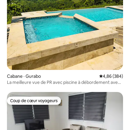
Cabane · Gurabo
Note moyenne 
4,86 (384)
La meilleure vue de PR avec piscine à débordement avec
chauffage
Coup de cœur voyageurs
Coup de cœur voyageurs