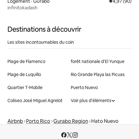
Logement · Gurabo
Note moyenne
4,97 (90)
infinitokadash
Destinations à découvrir
Les sites incontournables du coin
Plage de Flamenco
forêt nationale d'El Yunque
Plage de Luquillo
Rio Grande Playa las Picuas
Quartier T-Mobile
Puerto Nuevo
Coliseo José Miguel Agrelot
Voir plus d'éléments
Airbnb
Porto Rico
Gurabo Region
Hato Nuevo