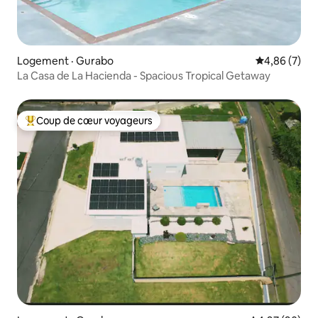
Logement · Gurabo
Note moyenn
4,86 (7)
La Casa de La Hacienda - Spacious Tropical Getaway
Coup de cœur voyageurs
Coup de cœur voyageurs parmi les plus aimés