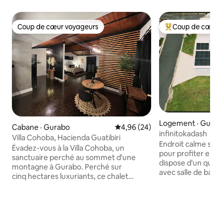
Coup de cœur voyageurs
Coup de cœur 
Coup de cœur voyageurs
Coup de cœur voy
Logement · Gura
Cabane · Gurabo
Note moyenne de 4,96 sur 5, 
4,96 (24)
infinitokadash
Villa Cohoba, Hacienda Guatibiri
Endroit calme spec
Évadez-vous à la Villa Cohoba, un
pour profiter en fa
sanctuaire perché au sommet d'une
dispose d'un quatr
montagne à Gurabo. Perché sur
avec salle de bain
cinq hectares luxuriants, ce chalet
équipées de lits s
élégant offre une vue imprenable du
de deux lits super
lever au coucher du soleil. Parfait pour
dans chaque lit su
les couples qui veulent déconnecter et
bain dans le couloi
se ressourcer au-dessus des nuages.
spacieux, tout l'e