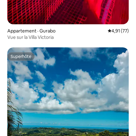
Appartement · Gurabo
Note moyenne
4,91 (77)
Vue sur la Villa Victoria
Superhôte
Superhôte