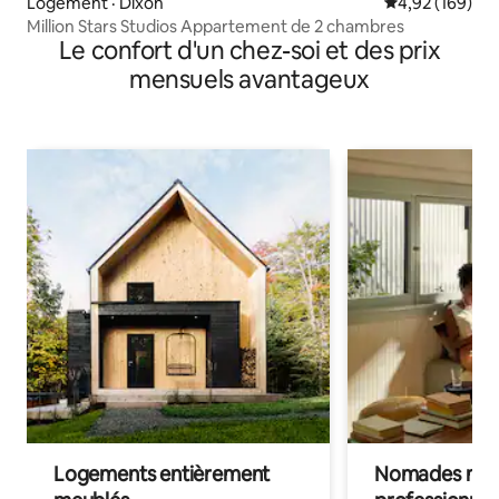
Logement · Dixon
Note moyenne 
4,92 (169)
Million Stars Studios Appartement de 2 chambres
Le confort d'un chez-soi et des prix
mensuels avantageux
Logements entièrement
Nomades num