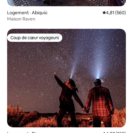
Logement · Abiquiú
Note moyenne 
4,81 (560)
Maison Raven
Coup de cœur voyageurs
Coup de cœur voyageurs