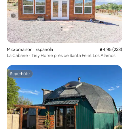
Micromaison · Española
Note moyenne 
4,95 (233)
La Cabane - Tiny Home près de Santa Fe et Los Alamos
Superhôte
Superhôte