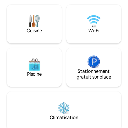
La salle de lecture avec tapis offre
de 140 x 200, 2 fau
également de l'espace pour les tout-
cuisine américain
petits. En 5 minutes environ, tu es sur
simples et rapide
l'Elbe – les pistes cyclables et la plage de
équipée avec mic
sable fin invitent à la détente. 4 places
café, bouilloire, gr
de stationnement gratuites pour les
vaisselle et machin
Cuisine
Wi-Fi
voitures et les fourgonnettes. Idéal pour
dans le jardin est
les couples, les familles ou les monteurs
qui recherchent un lieu de repos calme
et lumineux.
Stationnement
Piscine
gratuit sur place
Climatisation