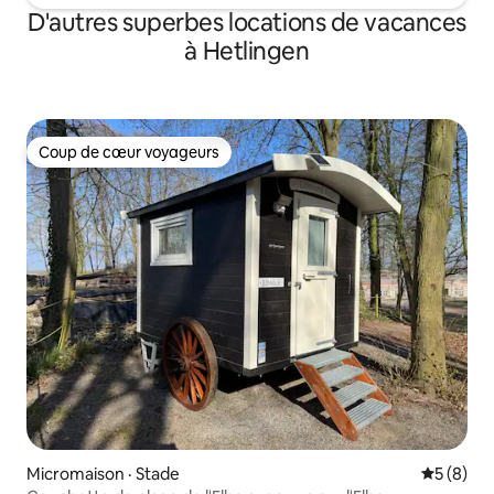
D'autres superbes locations de vacances
à Hetlingen
Coup de cœur voyageurs
Coup de cœur voyageurs
Micromaison · Stade
Note moy
5 (8)