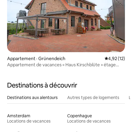
Appartement · Grünendeich
Note moyenne
4,92 (12)
Appartement de vacances « Haus Kirschblüte » étage
supérieur
Destinations à découvrir
Destinations aux alentours
Autres types de logements
L
Amsterdam
Copenhague
Locations de vacances
Locations de vacances