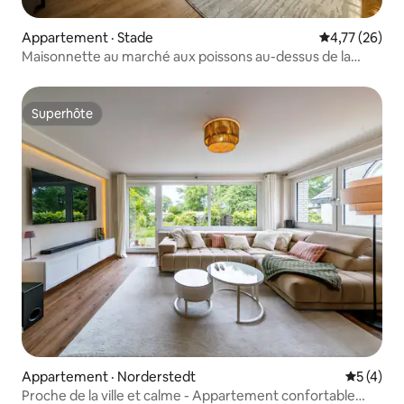
Appartement · Stade
Note moyenne
4,77 (26)
Maisonnette au marché aux poissons au-dessus de la
Petite Liberté
Superhôte
Superhôte
Appartement · Norderstedt
Note moy
5 (4)
Proche de la ville et calme - Appartement confortable