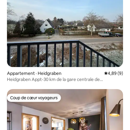
Appartement · Heidgraben
Note moyenn
4,89 (9)
Heidgraben Appt-30 km de la gare centrale de
Hambourg, entièrement équipé
Coup de cœur voyageurs
Coup de cœur voyageurs