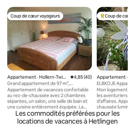
Coup de cœur voyageurs
Coup de cœur 
Coup de cœur voyageurs
Coup de cœur voy
Appartement · Hollern-Twiel
Note moyenne de 4,85 sur 5, 
4,85 (40)
Appartement · We
enfleth
Grand appartement de 97 m²,
ELBKOJE Appartem
2 chambres, plage et jardin, pour 4
personnes central
Appartement de vacances confortable
Mon logement est 
au rez-de-chaussée avec 2 chambres
les aventuriers en
séparées, un salon, une salle de bain et
d'affaires. Appar
une cuisine entièrement équipée. La
chaussée lumineux
Les commodités préférées pour les
terrasse couverte avec coin salon et le
au calme, dans une
jardin sont à la disposition de tous les
avec entrée indép
locations de vacances à Hetlingen
clients sur place pour une utilisation
salle de douche pr
commune. Les vélos sont les bienvenus.
américaine. La cha