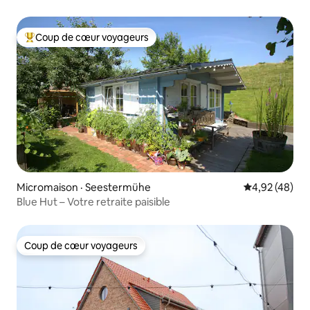
avec jardin
Coup de cœur voyageurs
Coup de cœur voyageurs parmi les plus aimés
Micromaison · Seestermühe
Note moyenne
4,92 (48)
Blue Hut – Votre retraite paisible
Coup de cœur voyageurs
Coup de cœur voyageurs