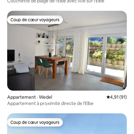
Couchette de plage de l'Elbe avec vue sur l'Elbe
Coup de cœur voyageurs
Coup de cœur voyageurs
Appartement · Wedel
Note moyenne
4,91 (91)
Appartement à proximité directe de l'Elbe
Coup de cœur voyageurs
Coup de cœur voyageurs