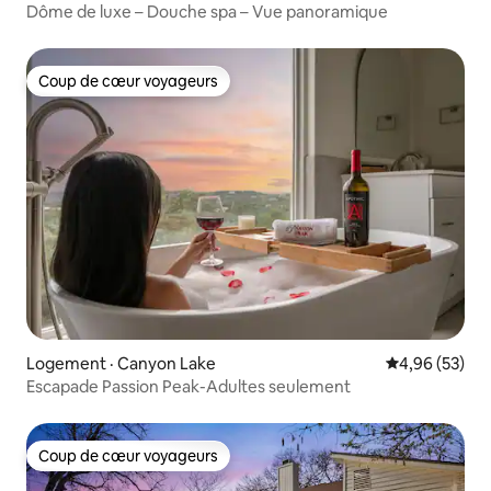
Dôme de luxe – Douche spa – Vue panoramique
Coup de cœur voyageurs
Coup de cœur voyageurs
Logement · Canyon Lake
Note moyenne
4,96 (53)
Escapade Passion Peak-Adultes seulement
Coup de cœur voyageurs
Coup de cœur voyageurs