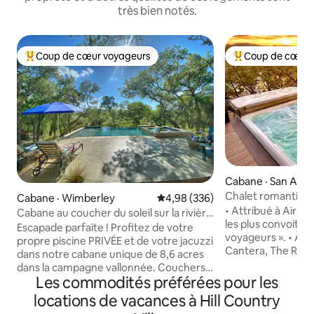
très bien notés.
Coup de cœur voyageurs
Coup de cœur 
Coup de cœur voyageurs parmi les plus aimés
Coup de cœur voy
Cabane · San Anto
Chalet romantique 
Cabane · Wimberley
Note moyenne de 4,98 sur 5, 3
4,98 (336)
Country avec spa 
• Attribué à Airbn
Cabane au coucher du soleil sur la rivière
les plus convoités 
Blanco
Escapade parfaite ! Profitez de votre
voyageurs ». • À 12 minutes de La
propre piscine PRIVÉE et de votre jacuzzi
Cantera, The Rim et Fiesta Texas. À 25
dans notre cabane unique de 8,6 acres
minutes du centre-
dans la campagne vallonnée. Couchers
SeaWorld (circulati
Les commodités préférées pour les
de soleil à couper le souffle depuis la
Détendez-vous dan
terrasse supérieure. Flottez dans la
locations de vacances à Hill Country
des étoiles et des 
piscine sur la falaise surplombant la