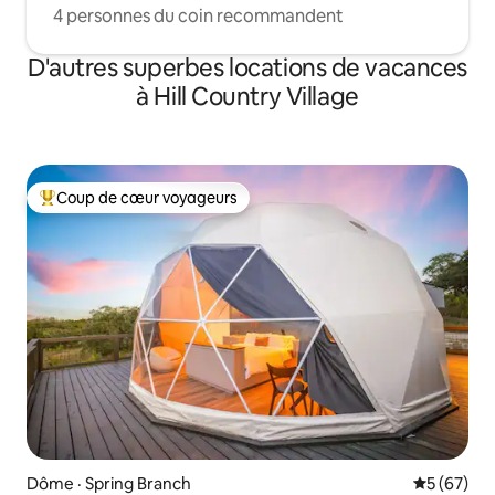
4 personnes du coin recommandent
D'autres superbes locations de vacances
à Hill Country Village
Coup de cœur voyageurs
Coup de cœur voyageurs parmi les plus aimés
Dôme · Spring Branch
Note moye
5 (67)