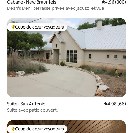
Cabane · New Braunfels
Note moyenne 
4,96 (300)
Dean's Den : terrasse privée avec jacuzzi et vue
Coup de cœur voyageurs
Coup de cœur voyageurs parmi les plus aimés
Suite · San Antonio
Note moyenne
4,98 (66)
Suite avec patio couvert.
Coup de cœur voyageurs
Coup de cœur voyageurs parmi les plus aimés