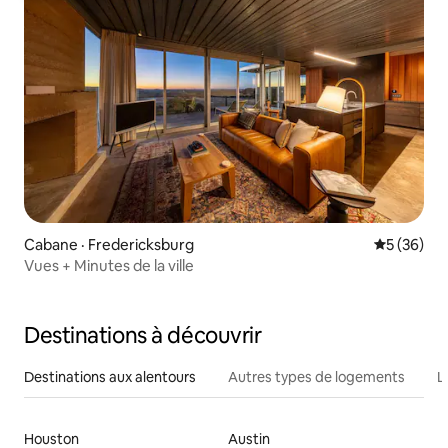
Cabane · Fredericksburg
Note moye
5 (36)
Vues + Minutes de la ville
Destinations à découvrir
Destinations aux alentours
Autres types de logements
L
Houston
Austin