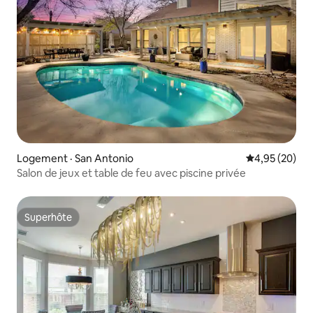
Logement · San Antonio
Note moyenne
4,95 (20)
Salon de jeux et table de feu avec piscine privée
Superhôte
Superhôte