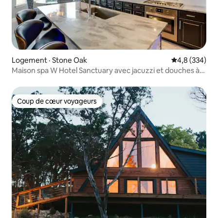
Logement · Stone Oak
Note moyenne
4,8 (334)
Maison spa W Hotel Sanctuary avec jacuzzi et douches à
30 000 $
Coup de cœur voyageurs
Coup de cœur voyageurs