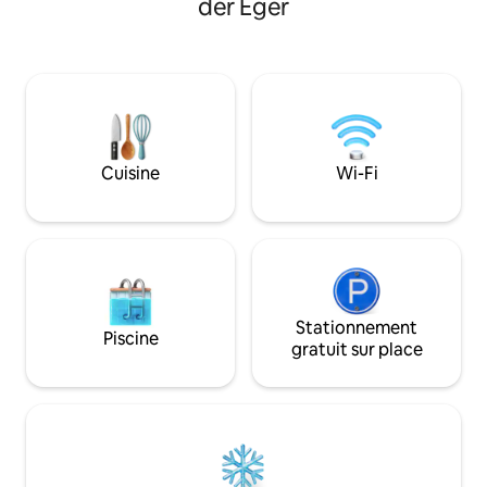
der Eger
Bublina, ce qui vo
serviettes fournis. Nous avons un
tous les côtés, où
système solaire de 10 kW HORS réseau
la nature. Et pend
et nous utilisons un générateur de
trouverez sur la z
carburant pour chauffer les chaudières
fois les enfants, l
dans les salles de bains quand il n'y a pas
les activités de dé
beaucoup de soleil. La taxe de séjour de
famille.
50 cents/adulte/nuit doit être payée à
l'arrivée en espèces s'il vous plaît. LE
Cuisine
Wi-Fi
SAUNA BARIL EST EN SUPPLÉMENT.
Stationnement
Piscine
gratuit sur place