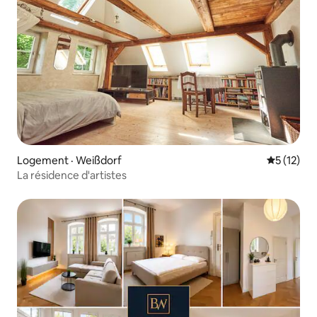
Logement · Weißdorf
Note moye
5 (12)
La résidence d'artistes