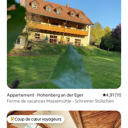
Appartement · Hohenberg an der Eger
Note moyenne
4,91 (11)
Ferme de vacances Massemühle - Schreiner Stübchen
Coup de cœur voyageurs
Coup de cœur voyageurs parmi les plus aimés