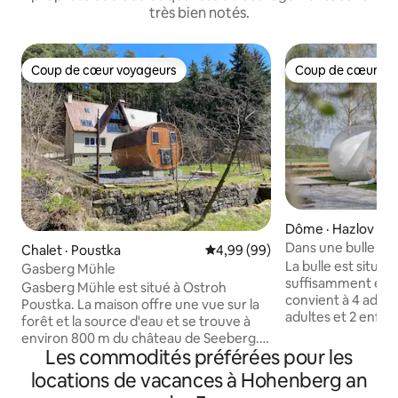
très bien notés.
Coup de cœur voyageurs
Coup de cœur vo
Coup de cœur voyageurs
Coup de cœur vo
Dôme · Hazlov
Dans une bulle bul
Chalet · Poustka
Note moyenne de 4,99 sur 5, 
4,99 (99)
nature !
La bulle est située
Gasberg Mühle
suffisamment éloi
Gasberg Mühle est situé à Ostroh
convient à 4 adulte
Poustka. La maison offre une vue sur la
adultes et 2 enfan
forêt et la source d'eau et se trouve à
facile de fournir un
environ 800 m du château de Seeberg.
prochain membre. 
Les commodités préférées pour les
La maison dispose de 4 chambres, d'une
toute personne qu
cuisine équipée avec une cuisinière à
locations de vacances à Hohenberg an
expérience origin
gaz et de 3 salles de bain. Linge de lit et