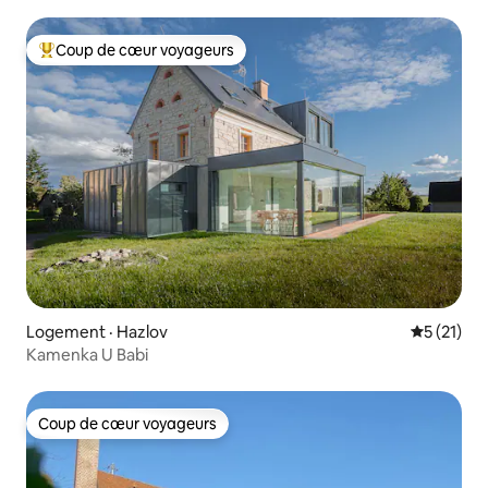
scolaire
Coup de cœur voyageurs
Coup de cœur voyageurs parmi les plus aimés
Logement · Hazlov
Note moye
5 (21)
Kamenka U Babi
Coup de cœur voyageurs
Coup de cœur voyageurs