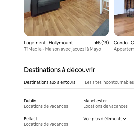
Logement · Hollymount
Note moyenne de 5
5 (19)
Condo · 
Tí Maolla - Maison avec jacuzzi à Mayo
Appartem
Destinations à découvrir
Destinations aux alentours
Les sites incontournables
Dublin
Manchester
Locations de vacances
Locations de vacances
Belfast
Voir plus d'éléments
Locations de vacances