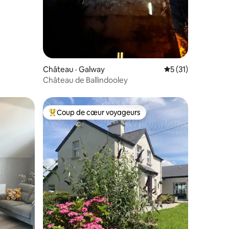
Château · Galway
Note moyenne de 
5 (31)
Château de Ballindooley
Coup de cœur voyageurs
les plus aimés
Coup de cœur voyageurs parmi les plus aimés