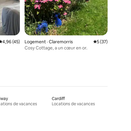
res
Note moyenne de 4,96 sur 5, 45 commentaires
4,96 (45)
Logement · Claremorris
Note moyenne de 5
5 (37)
Cosy Cottage, a un cœur en or.
lway
Cardiff
ations de vacances
Locations de vacances