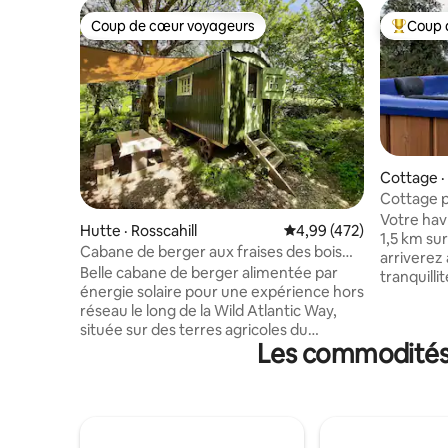
Coup de cœur voyageurs
Coup 
Coup de cœur voyageurs
Coup de 
Cottage 
Cottage pr
foyer
Votre havre de pai
Hutte · Rosscahill
Note moyenne de 4,99 
4,99 (472)
1,5 km su
Cabane de berger aux fraises des bois
arriverez 
avec jacuzzi
Belle cabane de berger alimentée par
tranquillit
énergie solaire pour une expérience hors
rendez-vo
réseau le long de la Wild Atlantic Way,
converser 
située sur des terres agricoles du
de distra
Les commodités 
Connemara, à 20 minutes de la ville de
jouez de l
Galway et à 10 minutes d'Oughterard et
souhaitez
du Lough Corrib. Capacité d'accueil de
des arbres
3 personnes avec un lit double et un lit
silence es
simple. Kitchenette avec eau courante
brillent, l
et plaque de cuisson au gaz, foyer
jacuzzi à 