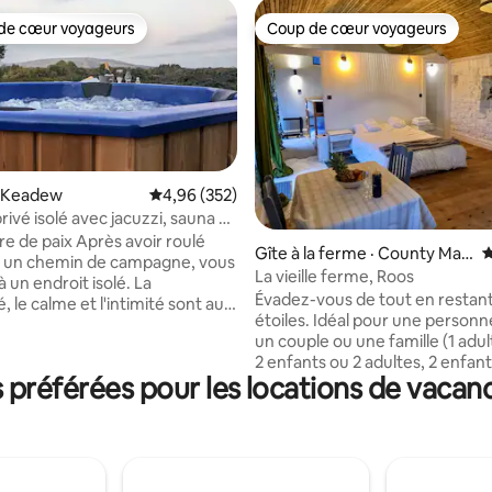
de cœur voyageurs
Coup de cœur voyageurs
cœur voyageurs parmi les plus aimés
Coup de cœur voyageurs
· Keadew
Note moyenne de 4,96 sur 5, 352 commentai
4,96 (352)
ivé isolé avec jacuzzi, sauna et
x Après avoir roulé
sur 5, 472 commentaires
Gîte à la ferme · County May
N
r un chemin de campagne, vous
o
La vieille ferme, Roos
à un endroit isolé. La
Évadez-vous de tout en restant
é, le calme et l'intimité sont au
étoiles. Idéal pour une personne seule,
us, sauf si vous voulez
un couple ou une famille (1 adul
avec les oiseaux. Il n'y aura pas
2 enfants ou 2 adultes, 2 enfants). C
ctions ou de compromis, alors
préférées pour les locations de vacan
propriété est située dans une p
a musique forte si vous le
ruelle, dans un cadre rural paisi
, ou baignez-vous dans le bruit
des environs à couper le souffle
 qui bruissent. La nuit, le
parfaite pour les amateurs de ci
t assourdissant, les étoiles
Nous sommes très fiers de par
e foyer à l'extérieur grince et le
avec vous notre ancien chalet d
bois est prêt à plonger ou à