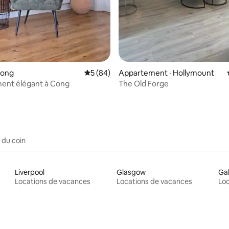
 sur 5, 19 commentaires
Cong
Note moyenne de 5 sur 5, 84 commentai
5 (84)
Appartement · Hollymount
ent élégant à Cong
The Old Forge
 du coin
Liverpool
Glasgow
Ga
Locations de vacances
Locations de vacances
Loc