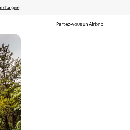
e d'origine
Partez-vous un Airbnb
et en les faisant glisser.