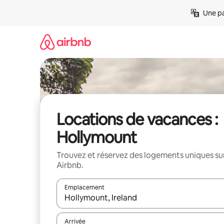
Aller
Une pa
directement
au
contenu
Locations de vacances :
Hollymount
Trouvez et réservez des logements uniques su
Airbnb.
Emplacement
Quand les résultats sont affichés, parcourez-les en 
Arrivée