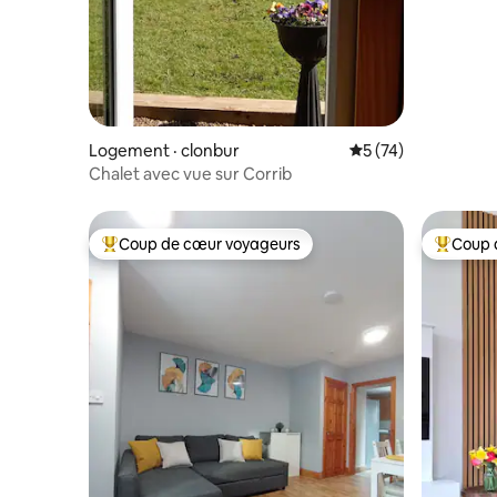
Logement · clonbur
Note moyenne de 5
5 (74)
Chalet avec vue sur Corrib
Coup de cœur voyageurs
Coup 
Coup de cœur voyageurs parmi les plus aimés
Coup de 