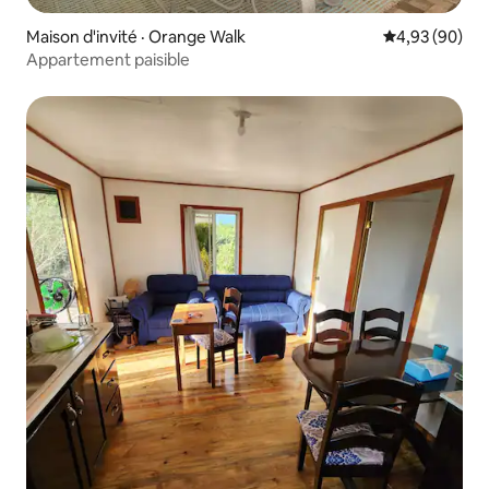
Maison d'invité · Orange Walk
Note moyenne
4,93 (90)
Appartement paisible