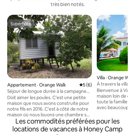
très bien notés.
Superhôte
Superhôte
Villa · Orange Walk
À travers la villa 
Appartement · Orange Walk
Note moyenne de 5 sur 5,
5 (6)
Bienvenue à Via Mi
Séjour de longue durée à la campagne
maison loin de ch
Pas pour les poule mouillées
Doit aimer les poules. C'est une petite
toute la famille da
maison que nous avons construite pour
avec beaucoup d'e
notre fils en 2016. C'est à côté de notre
Cette charmante r
maison où nous louons une chambre sur
chambres et 5 sall
Les commodités préférées pour les
Airbnb (proche de la ville mais à la
mélange parfait de
campagne). C'est l'option idéale pour les
locations de vacances à Honey Camp
Que vous cherchie
séjours longue durée, les chercheurs ou