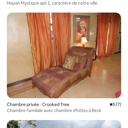
Mayan Mystique apt 2, caractère de notre ville.
Chambre privée · Crooked Tree
Note moy
5 (7)
Chambre familiale avec chambre d'hôtes à Beck