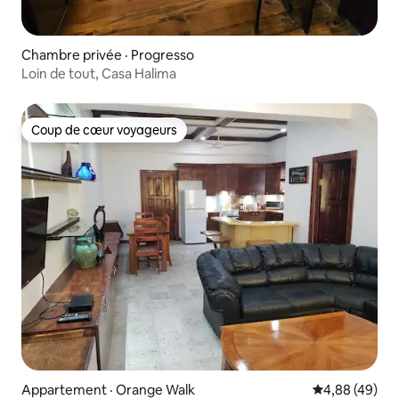
Chambre privée · Progresso
Loin de tout, Casa Halima
Coup de cœur voyageurs
Coup de cœur voyageurs
Appartement · Orange Walk
Note moyenne
4,88 (49)