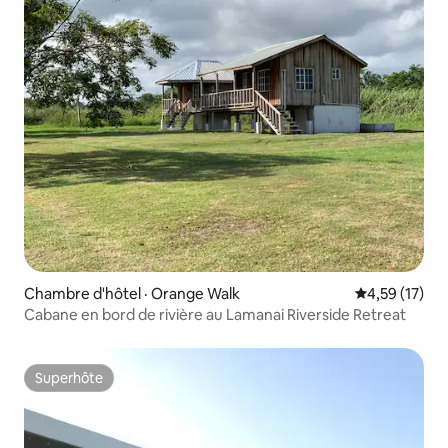
Chambre d'hôtel · Orange Walk
Note moyenne
4,59 (17)
Cabane en bord de rivière au Lamanai Riverside Retreat
Superhôte
Superhôte