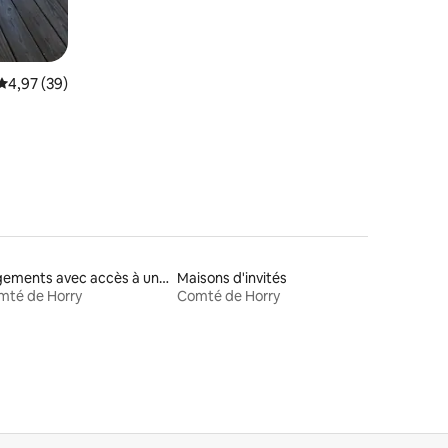
Note moyenne de 4,97 sur 5, 39 commentaires
4,97 (39)
Logements avec accès à un lac
Maisons d'invités
mté de Horry
Comté de Horry