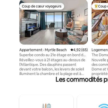
Coup de cœur voyageurs
Coup 
Coup de cœur voyageurs
Coup de 
Appartement · Myrtle Beach
Note moyenne de 4,92
4,92 (65)
Logement
Superbe condo au 21e étage en bord de
The Dome 
mer – balcon privé
d'œuvre au
Réveillez-vous à 21 étages au-dessus de
Nouvelle 
l’Atlantique. Des dauphins passent
des comm
devant votre balcon, les levers de soleil
Dome at W
illuminent la chambre et la plage est à
propriétés
Les commodités pr
quelques pas. Ce condo en bord de mer
de Myrtle
récemment rénové peut accueillir
dans un c
jusqu’à quatre personnes et dispose
centimètr
d’une cuisine complète, d’un balcon avec
conçu à l
vue sur l’océan et d’un accès aux piscines
50 ans. C
intérieure et extérieure. Près de l'action,
coupée à p
mais sur un tronçon de plage plus calme,
récupérée 