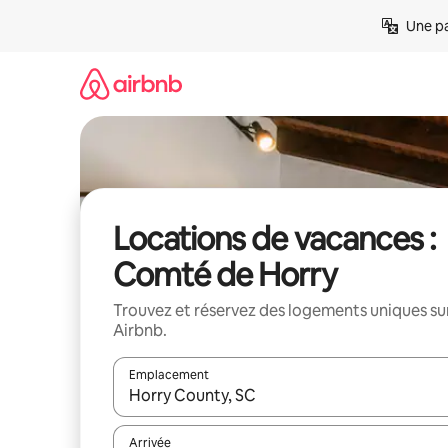
Aller
Une pa
directement
au
contenu
Locations de vacances :
Comté de Horry
Trouvez et réservez des logements uniques su
Airbnb.
Emplacement
Quand les résultats sont affichés, parcourez-les en 
Arrivée