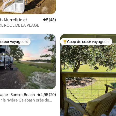
· Murrells Inlet
Note moyenne de 5 sur 5, 48 commentai
5 (48)
E ROUE DE LA PLAGE
 cœur voyageurs
Coup de cœur voyageurs
 cœur voyageurs
Coup de cœur voyageurs parmi 
 sur 5, 40 commentaires
ane · Sunset Beach
Note moyenne de 4,95 sur 5, 20 commentai
4,95 (20)
 la rivière Calabash près de
each