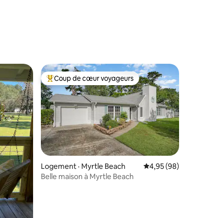
res
Coup de cœur voyageurs
les plus aimés
Coup de cœur voyageurs parmi les plus aimés
Logement · Myrtle Beach
Note moyenne de 4,95
4,95 (98)
Belle maison à Myrtle Beach
res