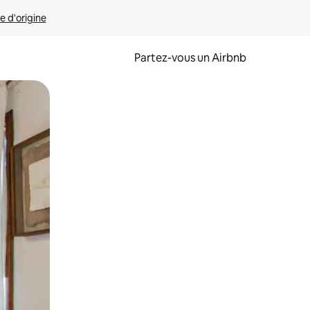
e d'origine
Partez-vous un Airbnb
et en les faisant glisser.