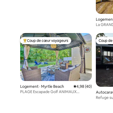
Logement 
La GRAND
Coup de cœur voyageurs
Coup de
Coup de cœur voyageurs parmi les plus aimés
Coup de
Logement · Myrtle Beach
Note moyenne de 4,98
4,98 (40)
PLAGE Escapade Golf ANIMAUX
Autocarav
MOTOCYCLISTES bienvenus Cour
Refuge sur
clôturée
Sunset B