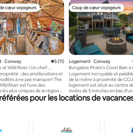
de cœur voyageurs
Coup de cœur voyageurs
cœur voyageurs parmi les plus aimés
Coup de cœur voyageurs
 sur 5, 65 commentaires
 · Conway
Note moyenne de 5 sur 5, 11 commentai
5 (11)
Logement · Conway
at Wild River | Un chef-
Bungalow Pirate's Cove! Bain à
 bord de la rivière
piscine + quai Wi-Fi
propriété : des améliorations et
Logement incroyable et paisibl
odités à ne pas manquer! The
de la rivière à proximité de CCU
ild River est l'une des
logement est situé au centre d
 les plus uniques de la région
moins de 5 minutes en bas d'un
éférées pour les locations de vacance
 Beach. C'est comme entrer
isolée sur la rivière Waccamaw
onte de fées. Chaque
Ce logement dispose de nomb
e carré de cette maison a été
équipements, notamment : - Une
a main sur une période de
baignoire à remous ; -Piscine c
haque pièce de bois, acquise et
avec chaises longues - Cuisine
artir d'arbres locaux, ou
extérieure et foyer - Rampe d
dans de vieilles églises ou
privée et quai pour bateaux - K