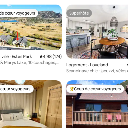
de cœur voyageurs
Superhôte
cœur voyageurs parmi les plus aimés
Superhôte
ville · Estes Park
Note moyenne de 4,98 sur 5, 174 commentai
4,98 (174)
& Marys Lake, 10 couchages,
 sur 5, 39 commentaires
Logement · Loveland
heminée !
Scandinave chic : jacuzzi, vélos 
lacustre !
 cœur voyageurs
Coup de cœur voyageurs
 cœur voyageurs
Coup de cœur voyageurs parmi 