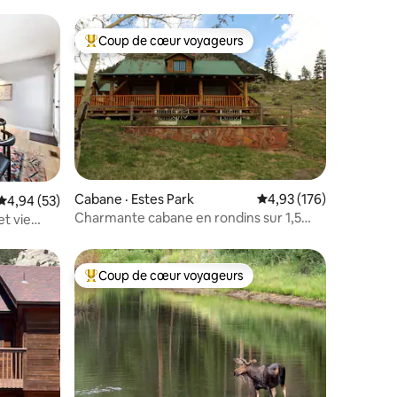
Coup de cœur voyageurs
Coup de cœur voyageurs parmi les plus aimés
res
Cabane · Estes Park
Note moyenne de 4,93 
4,93 (176)
Note moyenne de 4,94 sur 5, 53 commentaires
4,94 (53)
Charmante cabane en rondins sur 1,5
et vie
acres - licence 20-NCD0371
Coup de cœur voyageurs
les plus aimés
Coup de cœur voyageurs parmi les plus aimés