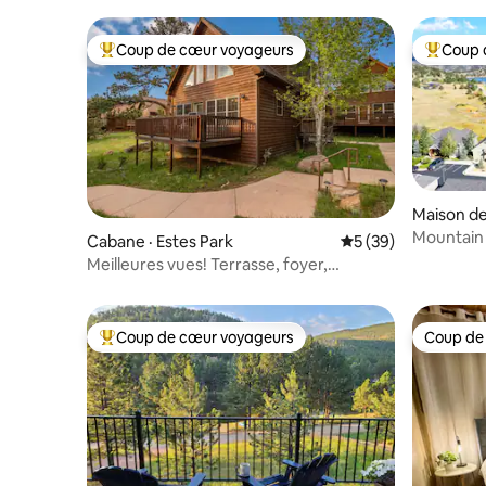
Coup de cœur voyageurs
Coup 
Coup de cœur voyageurs parmi les plus aimés
Coup de 
Maison de 
Mountain 
Cabane · Estes Park
Note moyenne de 5
5 (39)
propre, c
Meilleures vues! Terrasse, foyer,
barbecue, jacuzzi partagé!
Coup de cœur voyageurs
Coup de
Coup de cœur voyageurs parmi les plus aimés
Coup de