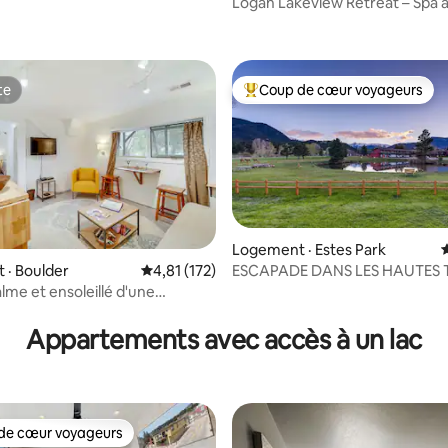
Logan Lakeview Retreat – Spa 
lac
te
Coup de cœur voyageurs
te
Coup de cœur voyageurs parmi 
Logement · Estes Park
ESCAPADE DANS LES HAUTES 
 · Boulder
Note moyenne de 4,81 sur 5, 172 commentai
4,81 (172)
sur 5, 369 commentaires
#3007
lme et ensoleillé d'une
 Parking privé
Appartements avec accès à un lac
de cœur voyageurs
cœur voyageurs parmi les plus aimés