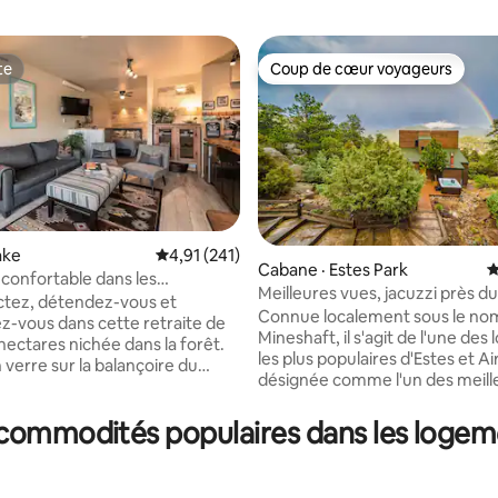
te
Coup de cœur voyageurs
te
Coup de cœur voyageurs
ake
Note moyenne de 4,91 sur 5, 241 commentai
4,91 (241)
sur 5, 546 commentaires
Cabane · Estes Park
N
confortable dans les
Meilleures vues, jacuzzi près d
s – Vues imprenables
tez, détendez-vous et
national! Lits King!
Connue localement sous le no
z-vous dans cette retraite de
Mineshaft, il s'agit de l'une des 
hectares nichée dans la forêt.
les plus populaires d'Estes et Ai
 verre sur la balançoire du
désignée comme l'un des meill
ec vue sur les montagnes
endroits au monde pour faire s
, plongez dans le spa, dites
demande en mariage (Permis 2
 commodités populaires dans les logeme
 nos chevaux, balancez-vous
NCD0115) ! Ma maison fraîche
amac ou installez-vous
rénovée se trouve sur les flanc
lement près du foyer sous un
Prospect Mountain et offre un
 et