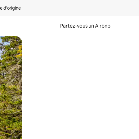
e d'origine
Partez-vous un Airbnb
et en les faisant glisser.