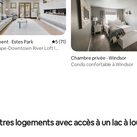
nt · Estes Park
Note moyenne de 5 sur 5, 71 commentai
5 (71)
ape-Downtown River Loft !
 sur 5, 97 commentaires
t rénové !
Chambre privée · Windsor
Condo confortable à Windsor
tres logements avec accès à un lac à lo