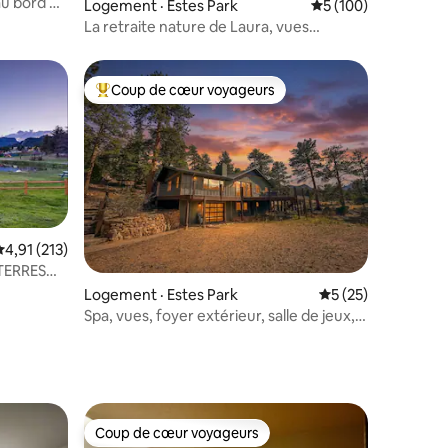
au bord du
Logement · Estes Park
Note moyenne de 5 
5 (100)
La retraite nature de Laura, vues
panoramiques, spa!
Coup de cœur voyageurs
les plus aimés
Coup de cœur voyageurs parmi les plus aimés
Note moyenne de 4,91 sur 5, 213 commentaires
4,91 (213)
TERRES
res
Logement · Estes Park
Note moyenne de 5
5 (25)
Spa, vues, foyer extérieur, salle de jeux,
barbecue, grande terrasse
Coup de cœur voyageurs
Coup de cœur voyageurs