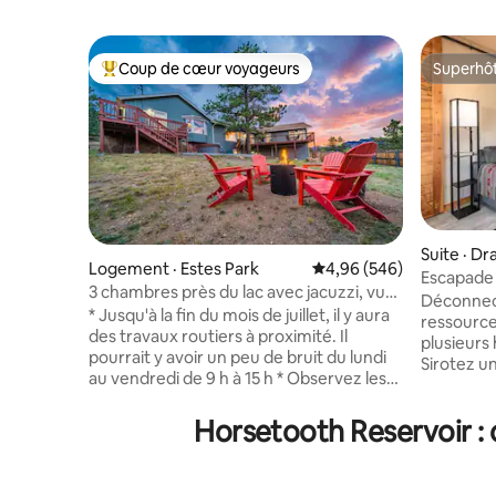
Coup de cœur voyageurs
Superhô
Coup de cœur voyageurs parmi les plus aimés
Superhô
Suite · Dr
Logement · Estes Park
Note moyenne de 4,96 
4,96 (546)
Escapade 
3 chambres près du lac avec jacuzzi, vue,
Rocheuse
Déconnec
terrasse, brasero
* Jusqu'à la fin du mois de juillet, il y aura
ressource
des travaux routiers à proximité. Il
plusieurs 
pourrait y avoir un peu de bruit du lundi
Sirotez un
au vendredi de 9 h à 15 h * Observez les
porche av
wapitis paître depuis un spa privé dans
Rocheuses
cette spacieuse maison de montagne
Horsetooth Reservoir :
bonjour à
près du centre-ville d'Estes Park (20-
dans le h
NCD0329). Faites de la randonnée dans
confortab
le parc national des Rocheuses pendant
ciel étoilé. Il s'agit d'une suite privée