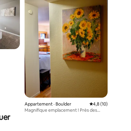
res
Appartement · Boulder
Note moyenne de 4,
4,8 (10)
Magnifique emplacement ! Près des
uer
sentiers et des cafés.