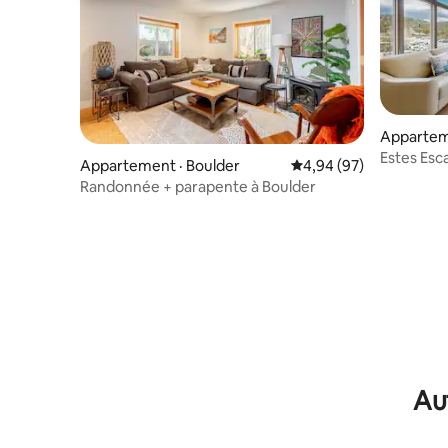
Apparteme
Estes Esc
Appartement · Boulder
Note moyenne de 4,94
4,94 (97)
Récemmen
Randonnée + parapente à Boulder
Au