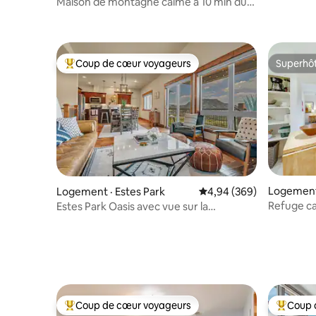
Maison de montagne calme à 10 min du
centre-ville d'Estes #3066
Coup de cœur voyageurs
Superhô
Coup de cœur voyageurs parmi les plus aimés
Superhô
Logement
Logement · Estes Park
Note moyenne de 4,94 
4,94 (369)
Refuge ca
Estes Park Oasis avec vue sur la
chambre |
montagne - Reg #6215
Coup de cœur voyageurs
Coup 
Coup de cœur voyageurs parmi les plus aimés
Coup de 