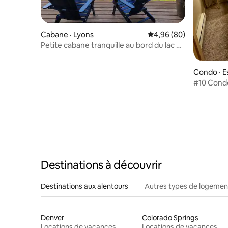
Cabane · Lyons
Note moyenne de 4,96
4,96 (80)
Petite cabane tranquille au bord du lac à
Lyons Colorado !
Condo · E
#10 Cond
centre-vil
Destinations à découvrir
Destinations aux alentours
Autres types de logemen
Denver
Colorado Springs
Locations de vacances
Locations de vacances