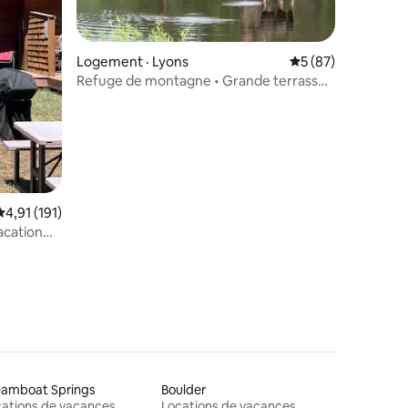
Logement · Lyons
Note moyenne de 5
5 (87)
Refuge de montagne • Grande terrasse •
Vue imprenable
res
Note moyenne de 4,91 sur 5, 191 commentaires
4,91 (191)
acation
eamboat Springs
Boulder
ations de vacances
Locations de vacances