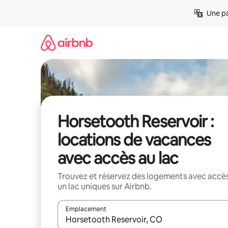
Aller
Une pa
directement
au
contenu
Horsetooth Reservoir :
locations de vacances
avec accès au lac
Trouvez et réservez des logements avec accès
un lac uniques sur Airbnb.
Emplacement
Quand les résultats sont affichés, parcourez-les en 