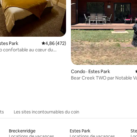
 sur 5, 80 commentaires
stes Park
Note moyenne de 4,86 sur 5, 472 commentai
4,86 (472)
o confortable au cœur du
le d'Estes
Condo · Estes Park
Bear Creek TWO par Notable V
Rentals
ts
Les sites incontournables du coin
Breckenridge
Estes Park
St
Locations de vacances
Locations de vacances
Loc