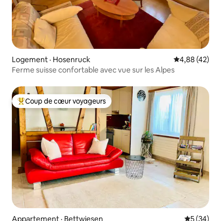
Logement · Hosenruck
Note moyenne
4,88 (42)
Ferme suisse confortable avec vue sur les Alpes
Coup de cœur voyageurs
Coup de cœur voyageurs parmi les plus aimés
Appartement · Bettwiesen
Note moye
5 (34)