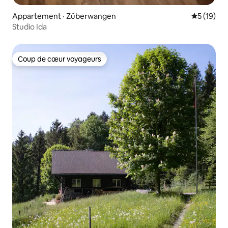
Appartement · Züberwangen
Note moye
5 (19)
Studio Ida
Coup de cœur voyageurs
Coup de cœur voyageurs