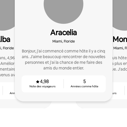
Aracelia
lba
Mon
Miami, Floride
, Floride
Miami, F
Bonjour, j'ai commencé comme hôte il y a cinq
ans. J'aime beaucoup rencontrer de nouvelles
s, 4,96 étoiles, plus de
Depuis que je suis hôte,
personnes et j'ai la chance de me faire des
Améliorez votre accueil,
plus belle et la plus e
amis du monde entier.
entaires élogieux et
jamais vécue. J'ado
venus avec mon aide
xpert !
4,98
5
Note des voyageurs
Années comme hôte
4
4,92
Années comme hôte
Note des voyageurs