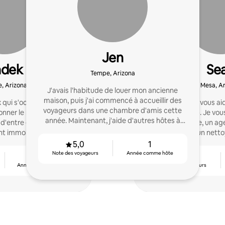
Jen
adek
Se
Tempe, Arizona
, Arizona
Mesa, A
J'avais l'habitude de louer mon ancienne
maison, puis j'ai commencé à accueillir des
 qui s'occupe de moins
Je suis là pour vous aid
voyageurs dans une chambre d'amis cette
nner le meilleur de moi-
location Airbnb. Je vous aiderai à trouver un
année. Maintenant, j'aide d'autres hôtes à
'entre elles. Superhôte
photographe, un age
attirer les voyageurs!
nt immobilier agréé,
paysagiste et un nettoy
e commerce. Lisez mes
parlerai aux
5,0
1
ntaires!
Note des voyageurs
Année comme hôte
5
5,0
Années comme hôte
Note des voyageurs