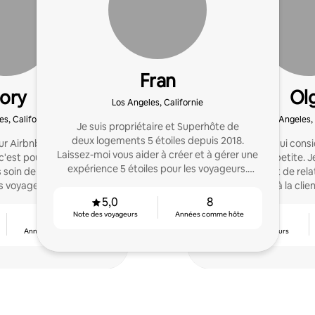
Fran
ory
Ol
Los Angeles, Californie
es, Californie
Los Angeles, 
Je suis propriétaire et Superhôte de
deux logements 5 étoiles depuis 2018.
sur Airbnb depuis plus de
Je suis un hôte qui con
Laissez-moi vous aider à créer et à gérer une
c'est pourquoi je suis
n'est trop petite. 
expérience 5 étoiles pour les voyageurs.
s soin de mes logements
l'établissement de rela
Envoyez-moi un message pour en savoir plus!
s voyageurs.
d'un service à la cli
5,0
8
Note des voyageurs
Années comme hôte
5
4,98
Années comme hôte
Note des voyageurs