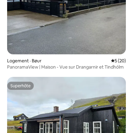
Logement · Bøur
Note moye
5 (20)
PanoramaView | Maison - Vue sur Drangarnir et Tindhólm
Superhôte
Superhôte