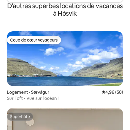
D'autres superbes locations de vacances
à Hósvík
Coup de cœur voyageurs
Coup de cœur voyageurs
Logement · Sørvágur
Note moyenne
4,96 (50)
Sur Toft - Vue sur l'océan 1
Superhôte
Superhôte