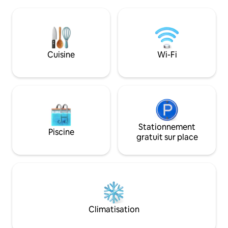
méthode de construction. Rez-de-
L'appartement est 
chaussée : cuisine et salon en un. Fin
personnes/couples
d'une salle de bain. Dernier étage : une
enfants, qui n'ont
chambre principale, destinée à deux
beaucoup d'espace 
adultes et un espace ouvert
escaliers étroits 
supplémentaire pour dormir deux
Cuisine
Wi-Fi
c'est-à-dire qu'il
adultes supplémentaires. La vue depuis
aux personnes qui
la maison est considérée comme l'une
entièrement mobi
des plus belles des îles Féroé. Notre
objectif est d'offrir une expérience de
qualité garantie à nos voyageurs et
d'assurer leur confort maximal.
bienvenue Anita et Tróndur :)
Stationnement
Piscine
gratuit sur place
Climatisation