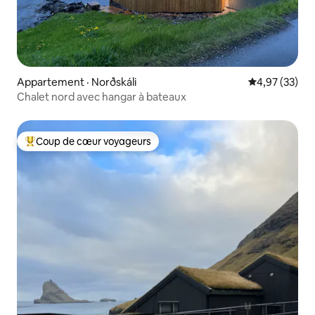
Appartement · Norðskáli
Note moyenne
4,97 (33)
Chalet nord avec hangar à bateaux
Coup de cœur voyageurs
Coup de cœur voyageurs parmi les plus aimés