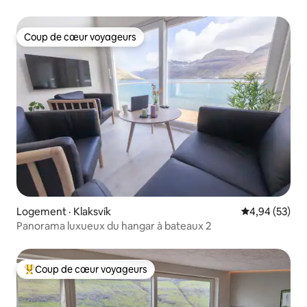
Coup de cœur voyageurs
Coup de cœur voyageurs
Logement · Klaksvík
Note moyenne
4,94 (53)
Panorama luxueux du hangar à bateaux 2
Coup de cœur voyageurs
Coup de cœur voyageurs parmi les plus aimés