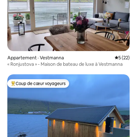
Appartement · Vestmanna
Note moye
5 (22)
« Ronjustova » - Maison de bateau de luxe à Vestmanna
Coup de cœur voyageurs
Coup de cœur voyageurs parmi les plus aimés