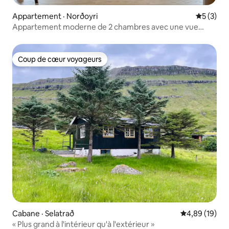
Appartement · Norðoyri
Note moy
5 (3)
Appartement moderne de 2 chambres avec une vue
imprenable
Coup de cœur voyageurs
Coup de cœur voyageurs
Cabane · Selatrað
Note moyenne
4,89 (19)
« Plus grand à l'intérieur qu'à l'extérieur »