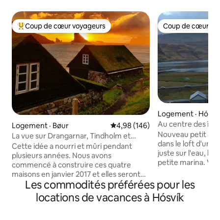
Coup de cœur voyageurs
Coup de cœur vo
Coup de cœur voyageurs parmi les plus aimés
Coup de cœur vo
Logement · Hósví
Au centre des îles
Logement · Bøur
Note moyenne de 4,98 sur 5, 1
4,98 (146)
sur le front de mer
Nouveau petit ap
La vue sur Drangarnar, Tindholm et
dans le loft d'un h
Mykines
Cette idée a nourri et mûri pendant
juste sur l'eau, la
plusieurs années. Nous avons
petite marina. Vu
commencé à construire ces quatre
l'océan, la campag
maisons en janvier 2017 et elles seront
montagnes. Idéale
Les commodités préférées pour les
terminées en mars 2018. Les vieilles
îles Féroé, Hósvík 
maisons féroïennes sont agréables dans
locations de vacances à Hósvík
idéal pour explorer
le paysage féroïen global, et nous avons
simplement pour 
donc naturellement ciblé cette ancienne
cadre paisible et 