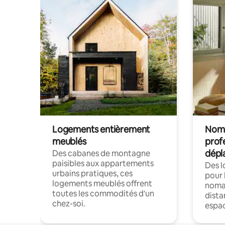
Logements entièrement
Noma
meublés
prof
dépl
Des cabanes de montagne
paisibles aux appartements
Des 
urbains pratiques, ces
pour 
logements meublés offrent
nomad
toutes les commodités d'un
dista
chez-soi.
espac