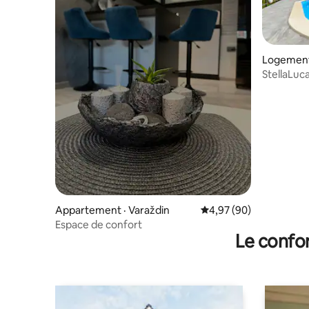
Logement 
StellaLuc
Appartement · Varaždin
Note moyenne de 4,97
4,97 (90)
Espace de confort
Le confor