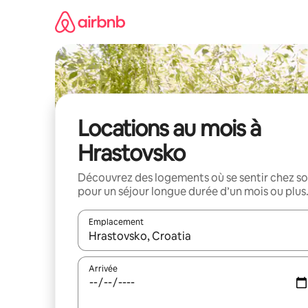
Aller
directement
au
contenu
Locations au mois à
Hrastovsko
Découvrez des logements où se sentir chez so
pour un séjour longue durée d’un mois ou plus
Emplacement
Quand les résultats sont affichés, parcourez-les en 
Arrivée