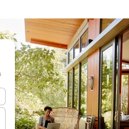
i
.
utilisant les flèches vers le haut et vers le bas, ou en appuyant dessus 