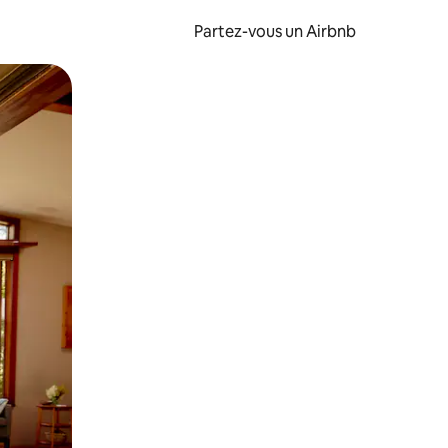
Partez-vous un Airbnb
et en les faisant glisser.