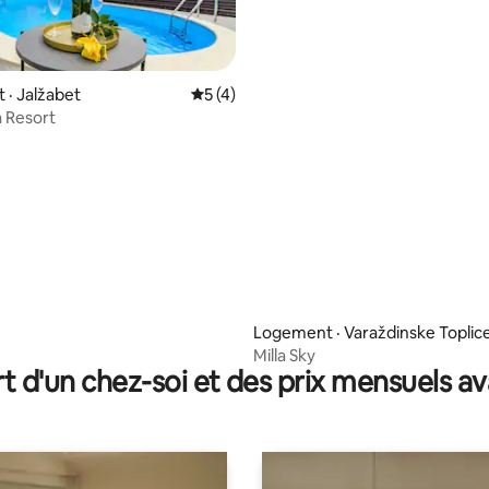
· Jalžabet
Note moyenne de 5 sur 5, 4 commentai
5 (4)
a Resort
 sur 5, 90 commentaires
Logement · Varaždinske Toplic
Milla Sky
t d'un chez-soi et des prix mensuels 