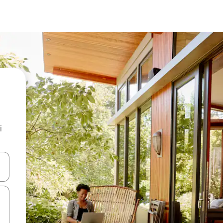
i
.
utilisant les flèches vers le haut et vers le bas, ou en appuyant dessus 