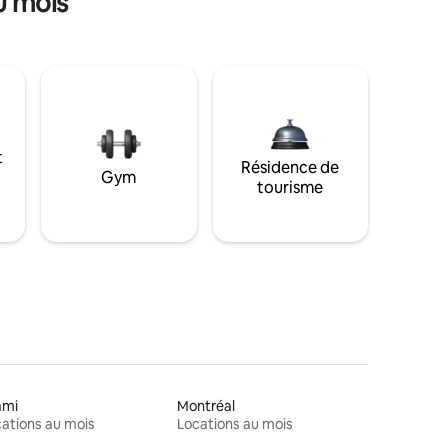
u mois
t
Résidence de
Gym
tourisme
ami
Montréal
ations au mois
Locations au mois