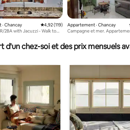
 sur 5, 15 commentaires
 · Chancay
Note moyenne de 4,92 sur 5, 119 commentai
4,92 (119)
Appartement · Chancay
R/2BA with Jacuzzi - Walk to
Campagne et mer. Apparteme
astle
confortable à Chancay, Lima
t d'un chez-soi et des prix mensuels 