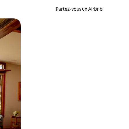
Partez-vous un Airbnb
et en les faisant glisser.