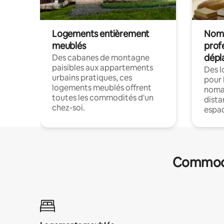
Logements entièrement
Noma
meublés
prof
dépl
Des cabanes de montagne
paisibles aux appartements
Des 
urbains pratiques, ces
pour 
logements meublés offrent
nomad
toutes les commodités d'un
dista
chez-soi.
espac
Commodit