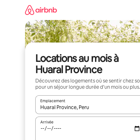
Aller
directement
au
contenu
Locations au mois à
Huaral Province
Découvrez des logements où se sentir chez so
pour un séjour longue durée d’un mois ou plus
Emplacement
Quand les résultats sont affichés, parcourez-les en 
Arrivée