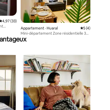
res
Note moyenne de 4,97 sur 5, 33 commentaires
4,97 (33)
nt
Appartement · Huaral
Note moyenne de 
5 (4)
Mini-département Zone résidentielle 3
avantageux
(Premium)