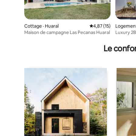
Cottage · Huaral
Note moyenne de 4,87
4,87 (15)
Logement
Maison de campagne Las Pecanas Huaral
Luxury 2B
Beach & C
Le confor