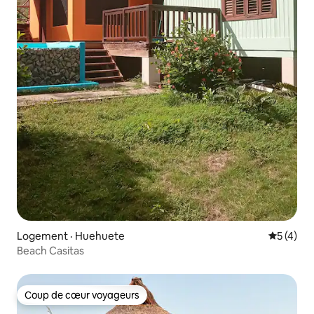
Logement · Huehuete
Note moy
5 (4)
Beach Casitas
Coup de cœur voyageurs
Coup de cœur voyageurs