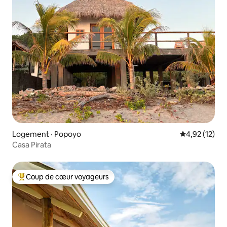
Logement · Popoyo
Note moyenne
4,92 (12)
Casa Pirata
Coup de cœur voyageurs
Coup de cœur voyageurs parmi les plus aimés