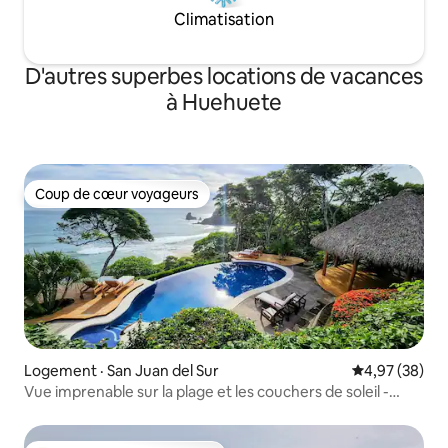
Climatisation
D'autres superbes locations de vacances
à Huehuete
Coup de cœur voyageurs
Coup de cœur voyageurs
Logement · San Juan del Sur
Note moyenne
4,97 (38)
Vue imprenable sur la plage et les couchers de soleil -
Piscine à débordement de 13 m