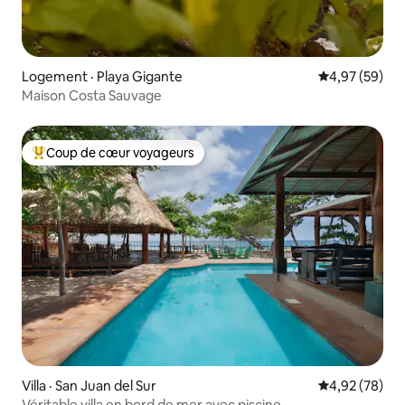
Logement · Playa Gigante
Note moyenne
4,97 (59)
Maison Costa Sauvage
Coup de cœur voyageurs
Coup de cœur voyageurs parmi les plus aimés
Villa · San Juan del Sur
Note moyenne
4,92 (78)
Véritable villa en bord de mer avec piscine