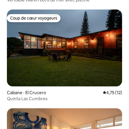
Coup de cœur voyageurs
Coup de cœur voyageurs
Cabane · El Crucero
Note moyenne
4,75 (12)
Quinta Las Cumbres