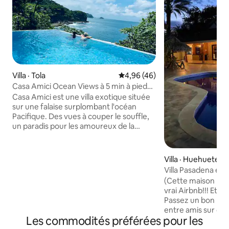
Villa · Tola
Note moyenne de 4,96 sur 5, 
4,96 (46)
Casa Amici Ocean Views à 5 min à pied
de la plage
Casa Amici est une villa exotique située
sur une falaise surplombant l'océan
Pacifique. Des vues à couper le souffle,
un paradis pour les amoureux de la
nature, vous donnant l'impression de
vivre à Shangri La. La maison est
spacieuse, confortable et relaxante.
Villa · Huehuete
Casa Amici propose des services de
Villa Pasadena en
conciergerie, y compris le transport de
(Cette maison n'es
porte à porte de l'aéroport, l'équitation,
vrai Airbnb!!! Et P
le parachute ascensionnel, les croisières
Passez un bon mo
au coucher du soleil, les soins au spa, etc.
entre amis sur ce
Casa Amici vous accueille également
Les commodités préférées pour les
mer, les vagues d
pour utiliser leur planche de paddle,