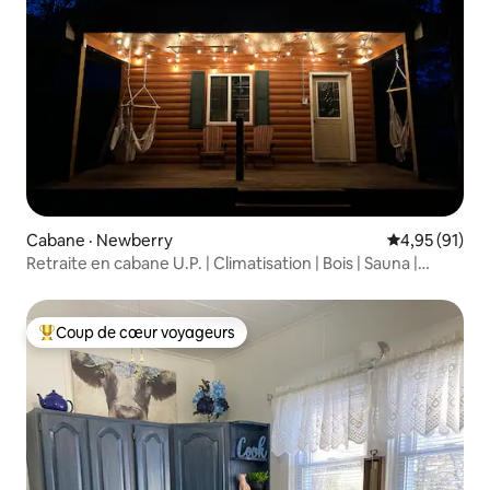
Cabane · Newberry
Note moyenne
4,95 (91)
Retraite en cabane U.P. | Climatisation | Bois | Sauna |
Central
Coup de cœur voyageurs
Coup de cœur voyageurs parmi les plus aimés