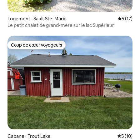
Logement · Sault Ste. Marie
Note moye
5 (17)
Le petit chalet de grand-mère sur le lac Supérieur
Coup de cœur voyageurs
Coup de cœur voyageurs
Cabane · Trout Lake
Note moye
5 (10)