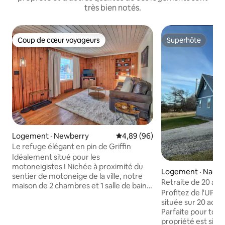
très bien notés.
Coup de cœur voyageurs
Superhôte
Coup de cœur voyageurs
Superhôte
Logement · Newberry
Note moyenne de 4,89 sur 5, 
4,89 (96)
Le refuge élégant en pin de Griffin
Idéalement situé pour les
motoneigistes ! Nichée à proximité du
Logement · Naub
sentier de motoneige de la ville, notre
Retraite de 20 acr
maison de 2 chambres et 1 salle de bain
sentiers de moto
Profitez de l'UP d
offre la retraite parfaite. Bénéficiez d'un
située sur 20 acre
garage attenant pour vos motoneiges
Parfaite pour toute
(sans crampons). La maison est
propriété est situé
confortable et récemment rénovée