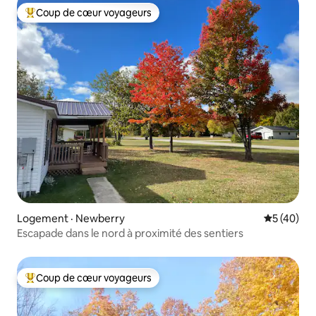
Coup de cœur voyageurs
Coup de cœur voyageurs parmi les plus aimés
Logement · Newberry
Note moye
5 (40)
Escapade dans le nord à proximité des sentiers
Coup de cœur voyageurs
Coup de cœur voyageurs parmi les plus aimés