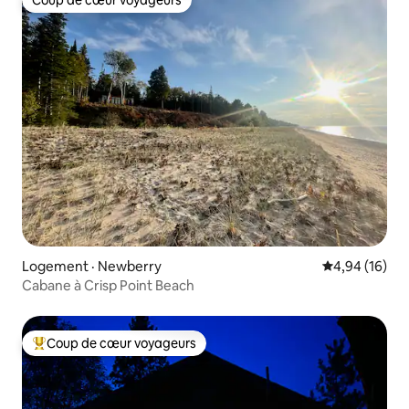
Coup de cœur voyageurs
Coup de cœur voyageurs
Logement · Newberry
Note moyenne
4,94 (16)
Cabane à Crisp Point Beach
Coup de cœur voyageurs
Coup de cœur voyageurs parmi les plus aimés