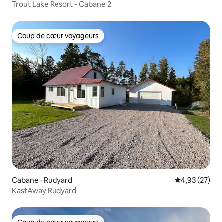
Trout Lake Resort - Cabane 2
Coup de cœur voyageurs
Coup de cœur voyageurs
Cabane · Rudyard
Note moyenne
4,93 (27)
KastAway Rudyard