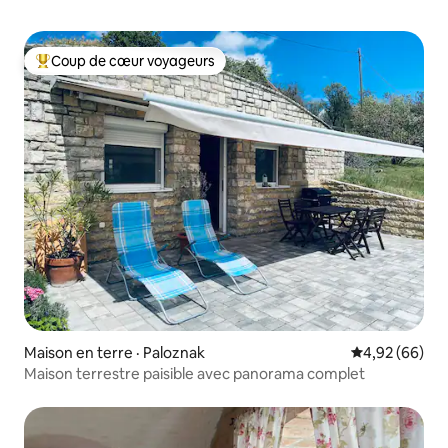
Coup de cœur voyageurs
Coup de cœur voyageurs parmi les plus aimés
Maison en terre · Paloznak
Note moyenne
4,92 (66)
Maison terrestre paisible avec panorama complet