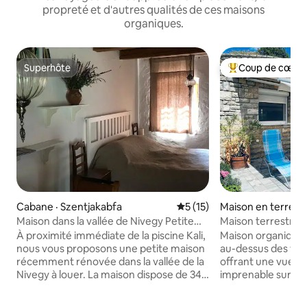
propreté et d'autres qualités de ces maisons
organiques.
Superhôte
Coup de cœur 
Superhôte
Coup de cœur voy
Cabane · Szentjakabfa
Note moyenne de 5 sur 5, 
5 (15)
Maison en terre · 
Maison dans la vallée de Nivegy Petite
Maison terrestre 
maison près du lac Balaton
complet
À proximité immédiate de la piscine Kali,
Maison organique
nous vous proposons une petite maison
au-dessus des vig
récemment rénovée dans la vallée de la
offrant une vue 
Nivegy à louer. La maison dispose de 34
imprenable sur le 
m2: 1 chambre, 1 petite cuisine
de paix et d’intimit
entièrement équipée et 1 salle de bain.
idéal pour les matin