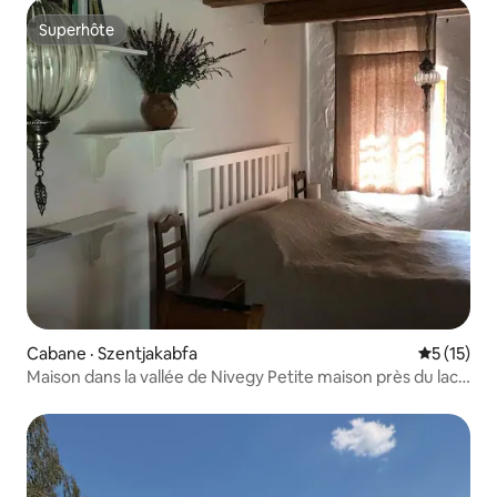
Superhôte
Superhôte
Cabane · Szentjakabfa
Note moye
5 (15)
Maison dans la vallée de Nivegy Petite maison près du lac
Balaton