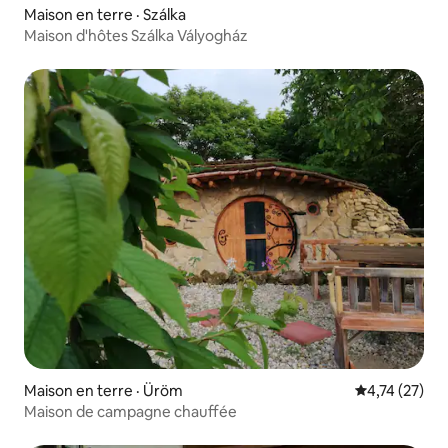
Maison en terre · Szálka
Maison d'hôtes Szálka Vályogház
Maison en terre · Üröm
Note moyenne
4,74 (27)
Maison de campagne chauffée