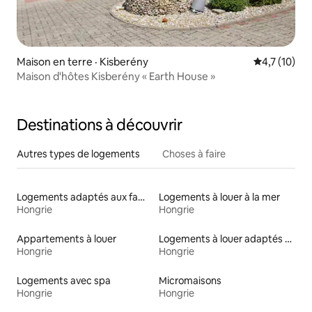
Maison en terre · Kisberény
Note moyenn
4,7 (10)
Maison d'hôtes Kisberény « Earth House »
Destinations à découvrir
Autres types de logements
Choses à faire
Logements adaptés aux familles à louer
Logements à louer à la mer
Hongrie
Hongrie
Appartements à louer
Logements à louer adaptés aux animaux
Hongrie
Hongrie
Logements avec spa
Micromaisons
Hongrie
Hongrie