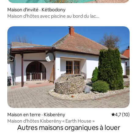
Maison d'invité · Kétbodony
Maison d'hôtes avec piscine au bord du lac
Palócliget_Appartement Lovas
Maison en terre · Kisberény
Note moyenn
4,7 (10)
Maison d'hôtes Kisberény « Earth House »
Autres maisons organiques à louer