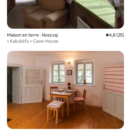
Maison en terre · Noszvaj
Note moyenn
4,8 (25)
« Kakukkfu » Cave-House