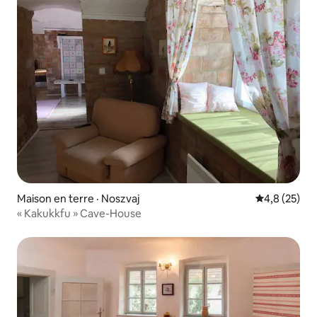
Maison en terre · Noszvaj
Note moyenn
4,8 (25)
« Kakukkfu » Cave-House