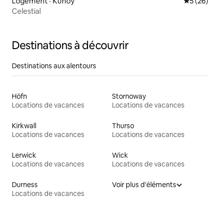
Logement · Kunoy
Note moye
5 (26)
Celestial
Destinations à découvrir
Destinations aux alentours
Höfn
Stornoway
Locations de vacances
Locations de vacances
Kirkwall
Thurso
Locations de vacances
Locations de vacances
Lerwick
Wick
Locations de vacances
Locations de vacances
Durness
Voir plus d'éléments
Locations de vacances