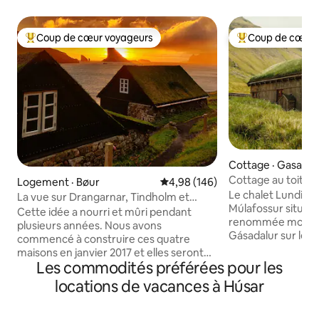
Coup de cœur voyageurs
Coup de cœur 
Coup de cœur voyageurs parmi les plus aimés
Coup de cœur voy
Cottage · Gasadal
Cottage au toit de
Logement · Bøur
Note moyenne de 4,98 sur 5, 1
4,98 (146)
cascade de Múlaf
Le chalet Lundi fai
La vue sur Drangarnar, Tindholm et
Múlafossur situés 
Mykines
Cette idée a nourri et mûri pendant
renommée mondiale
plusieurs années. Nous avons
Gásadalur sur les î
commencé à construire ces quatre
seulement 10-20 m
maisons en janvier 2017 et elles seront
aéroport des îles,
Les commodités préférées pour les
terminées en mars 2018. Les vieilles
cafés ainsi que de
maisons féroïennes sont agréables dans
locations de vacances à Húsar
féroïens les plus 
le paysage féroïen global, et nous avons
Drangarnir, Tindhó
donc naturellement ciblé cette ancienne
Sørvágsvatn/Leiti