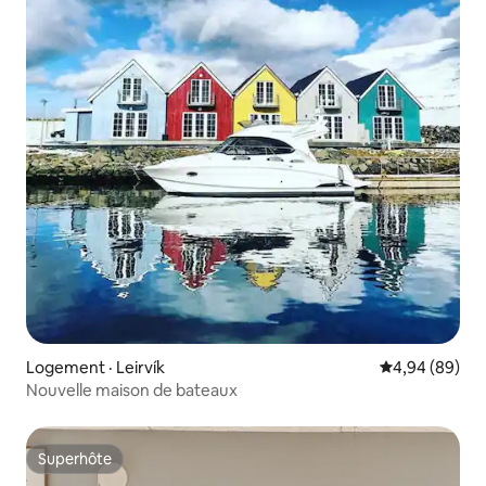
Logement · Leirvík
Note moyenne
4,94 (89)
Nouvelle maison de bateaux
Superhôte
Superhôte