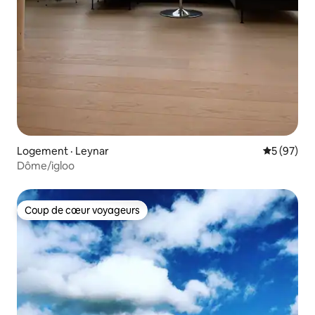
Logement · Leynar
Note moye
5 (97)
Dôme/igloo
Coup de cœur voyageurs
Coup de cœur voyageurs