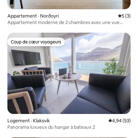
Appartement · Norðoyri
Note moy
5 (3)
Appartement moderne de 2 chambres avec une vue
imprenable
Coup de cœur voyageurs
Coup de cœur voyageurs
Logement · Klaksvík
Note moyenne
4,94 (53)
Panorama luxueux du hangar à bateaux 2