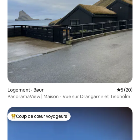
Logement · Bøur
Note moye
5 (20)
PanoramaView | Maison - Vue sur Drangarnir et Tindhólm
Coup de cœur voyageurs
Coup de cœur voyageurs parmi les plus aimés