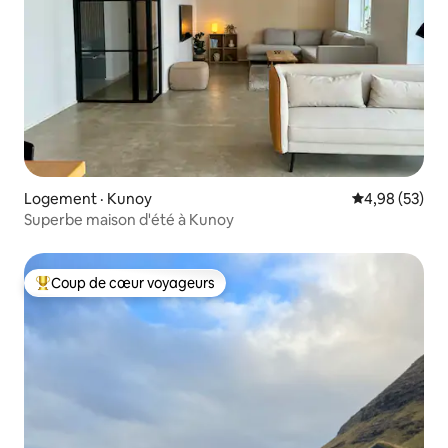
Logement · Kunoy
Note moyenne
4,98 (53)
Superbe maison d'été à Kunoy
Coup de cœur voyageurs
Coup de cœur voyageurs parmi les plus aimés