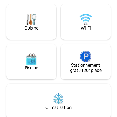
méthode de construction. Rez-de-
promettons un en
chaussée : cuisine et salon en un. Fin
magique et isolé, 
d'une salle de bain. Dernier étage : une
moutons, les oisea
chambre principale, destinée à deux
Highlands - le tout
adultes et un espace ouvert
rivière qui mène à
supplémentaire pour dormir deux
Cuisine
Wi-Fi
adultes supplémentaires. La vue depuis
la maison est considérée comme l'une
des plus belles des îles Féroé. Notre
objectif est d'offrir une expérience de
qualité garantie à nos voyageurs et
d'assurer leur confort maximal.
bienvenue Anita et Tróndur :)
Stationnement
Piscine
gratuit sur place
Climatisation