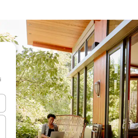
i
.
utilisant les flèches vers le haut et vers le bas, ou en appuyant dessus 