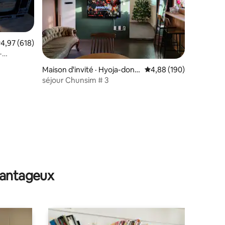
res
ote moyenne de 4,97 sur 5, 618 commentaires
4,97 (618)
-
ants)
Maison d'invité · Hyoja-don
Note moyenne de 4,88 
4,88 (190)
g, Chuncheon
séjour Chunsim # 3
avantageux