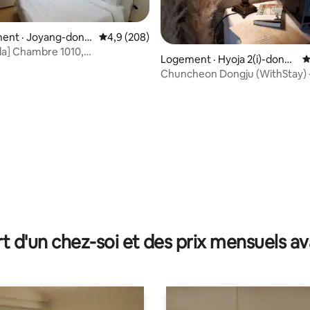
ent · Joyang-dong,
Note moyenne de 4,9 sur 5, 208 commentai
4,9 (208)
n-si
lla] Chambre 1010,
Logement · Hyoja 2(i)-dong,
N
ent désinfecté de Sesco, Vue
Chuncheon-si
Chuncheon Dongju (WithStay) 
 à côté de l'hôtel de ville de
Hébergement hanok (sans enf
on
 sur 5, 90 commentaires
t d'un chez-soi et des prix mensuels 