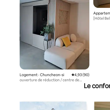
Appartem
Chuncheo
[Hôtel Be
Hébergem
délicieuse
Chunche
Logement · Chuncheon-si
Note moyenne de 4,93
4,93 (90)
ouverture de réduction / centre de
Le confor
Chuncheon Chambre 2/5 personnes
possibles/Cuisine/wifi/StanbyMi/Parking
pratique (plusieurs voitures possibles)