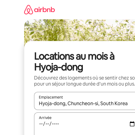
Aller
directement
au
contenu
Locations au mois à
Hyoja-dong
Découvrez des logements où se sentir chez so
pour un séjour longue durée d’un mois ou plus
Emplacement
Quand les résultats sont affichés, parcourez-les en 
Arrivée