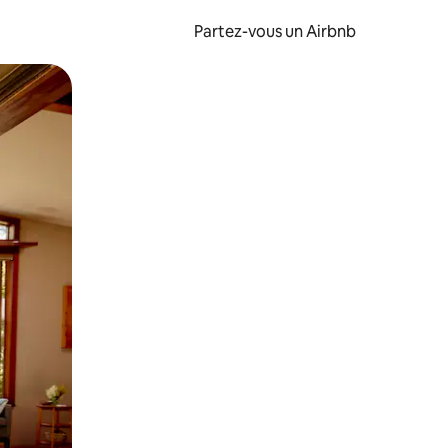
Partez-vous un Airbnb
et en les faisant glisser.