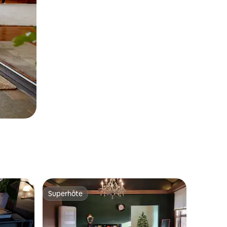
Superhôte
Superhôte