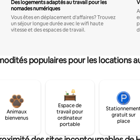
Des logements adaptés au travail pour les
V
nomades numériques
A
Vous êtes en déplacement d'affaires? Trouvez
e
un séjour longue durée avec le wifi haute
p
vitesse et des espaces de travail.
d
dités populaires pour les locations a
Espace de
Stationnemen
Animaux
travail pour
gratuit sur
bienvenus
ordinateur
place
portable
roximité des sites incontournables de