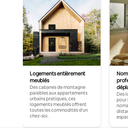
Logements entièrement
Noma
meublés
prof
dépl
Des cabanes de montagne
paisibles aux appartements
Des 
urbains pratiques, ces
pour 
logements meublés offrent
nomad
toutes les commodités d'un
dista
chez-soi.
espac