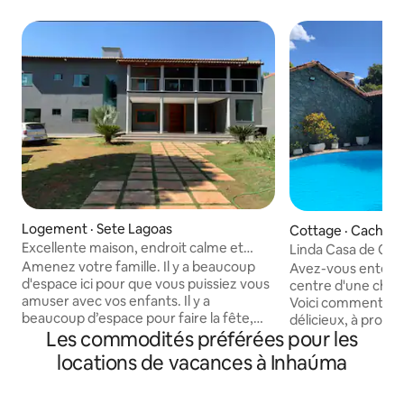
Logement · Sete Lagoas
Cottage · Cachoei
Excellente maison, endroit calme et
Linda Casa de Cam
chaleureux.
Horizonte
Amenez votre famille. Il y a beaucoup
Avez-vous entendu
d'espace ici pour que vous puissiez vous
centre d'une charm
amuser avec vos enfants. Il y a
Voici comment ça 
beaucoup d’espace pour faire la fête,
délicieux, à proxim
Les commodités préférées pour les
avec une piscine pour les adultes et les
Mères, dans un cul
enfants, une table de billard, et au
beauté, la rusticité
locations de vacances à Inhaúma
kiosque, il y a 2 barbecues, un évier, une
composent l'espac
cuisinière et un congélateur. Nous avons
environnement de p
des tables et des chaises disponibles. Si