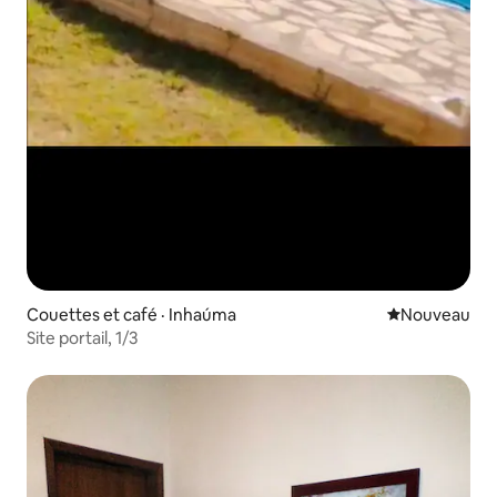
Couettes et café · Inhaúma
Nouvel hébe
Nouveau
Site portail, 1/3