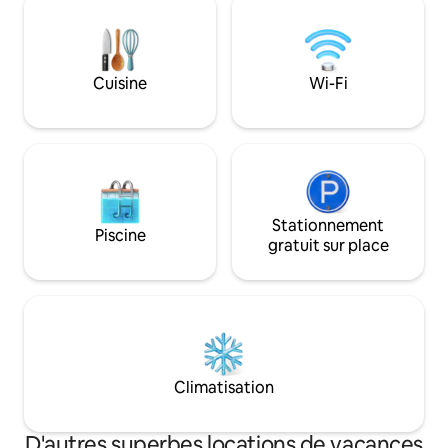
montagnes : un lieu de repos, de
27m2, il donne just
réflexion et de présence réelle. Tout est
dont vous avez be
conçu pour le confort et l'harmonie, à
relaxant loin de la 
proximité de la nature et loin de
vous souhaitez fair
Cuisine
Wi-Fi
l'agitation de la vie quotidienne. Ici, vous
pouvez louer des v
aurez une expérience de cabane
rendre au parc d'e
différente – où la montagne pénètre
communauté local
jusqu'au bout.
Stationnement
Piscine
gratuit sur place
Climatisation
D'autres superbes locations de vacances