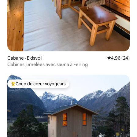
Cabane · Eidsvoll
Note moyenne
4,96 (24)
Cabines jumelées avec sauna à Feiring
Coup de cœur voyageurs
Coup de cœur voyageurs parmi les plus aimés