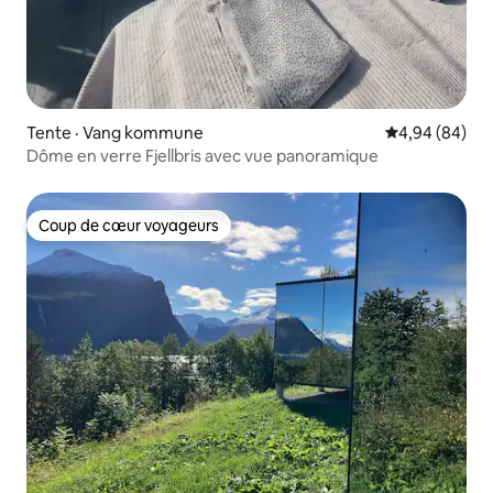
Tente · Vang kommune
Note moyenne
4,94 (84)
Dôme en verre Fjellbris avec vue panoramique
Coup de cœur voyageurs
Coup de cœur voyageurs