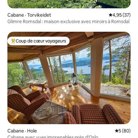
Cabane · Torvikeidet
Note moyenne
4,95 (37)
Glimre Romsdal : maison exclusive avec miroirs à Romsdal
Coup de cœur voyageurs
Coup de cœur voyageurs parmi les plus aimés
Cabane · Hole
Note moye
5 (80)
Cabane avec vues imprenables près d'Oslo