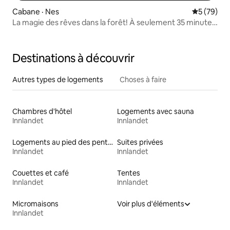
Cabane · Nes
Note moye
5 (79)
La magie des rêves dans la forêt! À seulement 35 minutes
d'Oslo.
Destinations à découvrir
Autres types de logements
Choses à faire
Chambres d'hôtel
Logements avec sauna
Innlandet
Innlandet
Logements au pied des pentes à louer
Suites privées
Innlandet
Innlandet
Couettes et café
Tentes
Innlandet
Innlandet
Micromaisons
Voir plus d'éléments
Innlandet