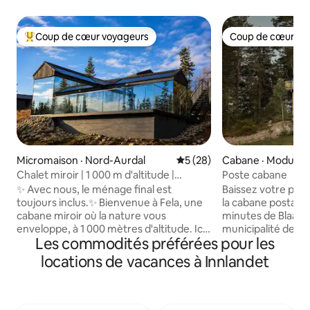
Coup de cœur voyageurs
Coup de cœur vo
Coup de cœur voyageurs parmi les plus aimés
Coup de cœur vo
Micromaison · Nord-Aurdal
Note moyenne de 5 sur 5, 
5 (28)
Cabane · Modum
Chalet miroir | 1 000 m d'altitude |
Poste cabane
Chargeur pour véhicule électrique
✨ Avec nous, le ménage final est
Baissez votre pou
toujours inclus.✨️ Bienvenue à Fela, une
la cabane postale ! Stolpehytta est à 
cabane miroir où la nature vous
minutes de Blaafa
enveloppe, à 1 000 mètres d'altitude. Ici,
municipalité de M
Les commodités préférées pour les
vous vous réveillez à la lumière qui est
parc d'escalade H
filtrée à travers les arbres, et vous vous
Vous y trouverez l
locations de vacances à Innlandet
endormez avec les étoiles à l'extérieur
cime des arbres. 
des grandes fenêtres. Fela est un
offrent une vue p
sanctuaire chaleureux, inspiré par la
paysage et le ciel 
tranquillité et le mysticisme des
massif intégré, d'