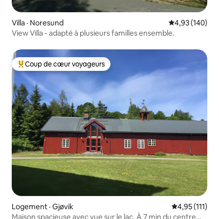
Villa · Noresund
Note moyenne 
4,93 (140)
View Villa - adapté à plusieurs familles ensemble.
Coup de cœur voyageurs
Coup de cœur voyageurs parmi les plus aimés
Logement · Gjøvik
Note moyenne 
4,95 (111)
Maison spacieuse avec vue sur le lac. À 7 min du centre