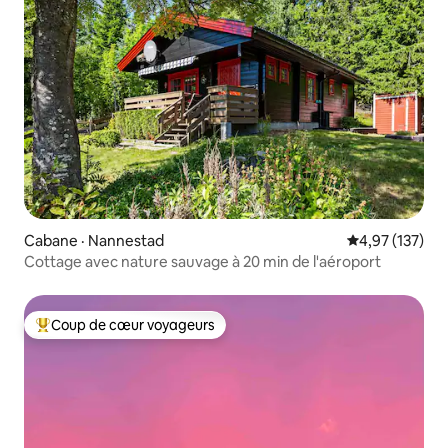
Cabane · Nannestad
Note moyenne 
4,97 (137)
Cottage avec nature sauvage à 20 min de l'aéroport
Coup de cœur voyageurs
Coup de cœur voyageurs parmi les plus aimés