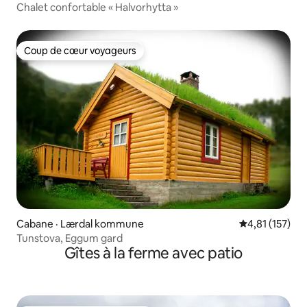
Chalet confortable « Halvorhytta »
Coup de cœur voyageurs
Coup de cœur voyageurs
Cabane · Lærdal kommune
Note moyenne 
4,81 (157)
Tunstova, Eggum gard
Gîtes à la ferme avec patio