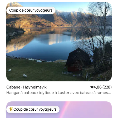
Coup de cœur voyageurs
Coup de cœur voyageurs
Cabane · Høyheimsvik
Note moyenne 
4,86 (228)
Hangar à bateaux idyllique à Luster avec bateau à rames.
Nouvelle cuisine
Coup de cœur voyageurs
Coup de cœur voyageurs parmi les plus aimés