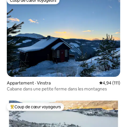
Coup de cœur voyageurs
Coup de cœur voyageurs
Appartement · Vinstra
Note moyenne 
4,94 (111)
Cabane dans une petite ferme dans les montagnes
Coup de cœur voyageurs
Coup de cœur voyageurs parmi les plus aimés