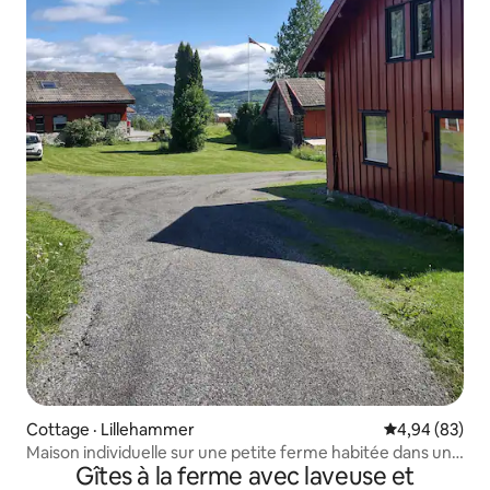
Cottage · Lillehammer
Note moyenne
4,94 (83)
Maison individuelle sur une petite ferme habitée dans un
Gîtes à la ferme avec laveuse et
cadre rural.