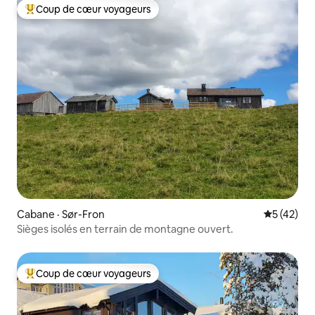
Coup de cœur voyageurs
Coup de cœur voyageurs parmi les plus aimés
Cabane · Sør-Fron
Note moye
5 (42)
Sièges isolés en terrain de montagne ouvert.
Coup de cœur voyageurs
Coup de cœur voyageurs parmi les plus aimés