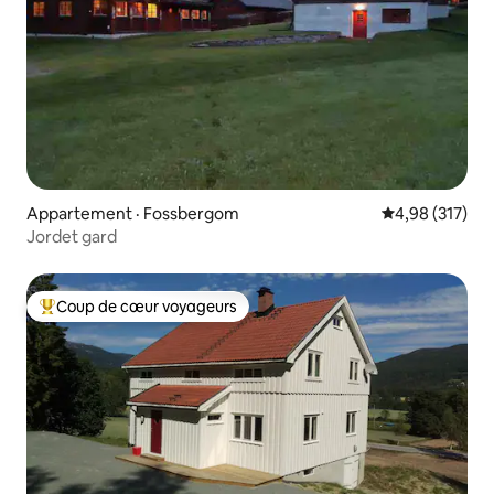
Appartement · Fossbergom
Note moyenne 
4,98 (317)
Jordet gard
Coup de cœur voyageurs
Coup de cœur voyageurs parmi les plus aimés