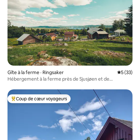
Gîte à la ferme · Ringsaker
Note moye
5 (33)
Hébergement à la ferme près de Sjusjøen et de
Lillehammer
Coup de cœur voyageurs
Coup de cœur voyageurs parmi les plus aimés