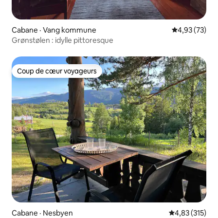
Cabane · Vang kommune
Note moyenne
4,93 (73)
Grønstølen : idylle pittoresque
Coup de cœur voyageurs
Coup de cœur voyageurs
Cabane · Nesbyen
Note moyenne 
4,83 (315)