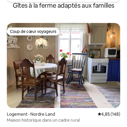
Gîtes à la ferme adaptés aux familles
Coup de cœur voyageurs
Coup de cœur voyageurs
Logement · Nordre Land
Note moyenne 
4,85 (148)
Maison historique dans un cadre rural