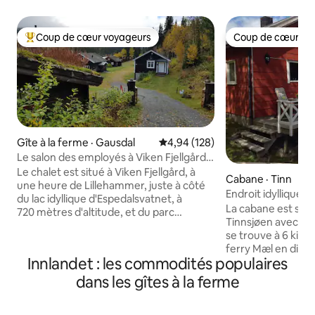
Coup de cœur voyageurs
Coup de cœur vo
Coup de cœur voyageurs parmi les plus aimés
Coup de cœur vo
Gîte à la ferme · Gausdal
Note moyenne de 4,94 sur 5, 1
4,94 (128)
Le salon des employés à Viken Fjellgård,
au bord d'un lac de pêche
Le chalet est situé à Viken Fjellgård, à
Cabane · Tinn
une heure de Lillehammer, juste à côté
Endroit idyllique a
du lac idyllique d'Espedalsvatnet, à
Tinnsjøen, près de
La cabane est situ
720 mètres d'altitude, et du parc
Tinnsjøen avec un p
national de Langsua. C'est le parfait
se trouve à 6 kilom
endroit pour profiter de paix et de
ferry Mæl en direct
tranquillité, nager, pagayer, visiter des
Innlandet : les commodités populaires
à 17 kilomètres de 
mines ou faire des promenades. Elle se
kilomètres de la 
dans les gîtes à la ferme
trouve à quelques pas des hautes terres,
Gaustatoppen et 
où il y a de nombreuses possibilités de
de montagne. Bell
randonnée, ou vous pouvez marcher