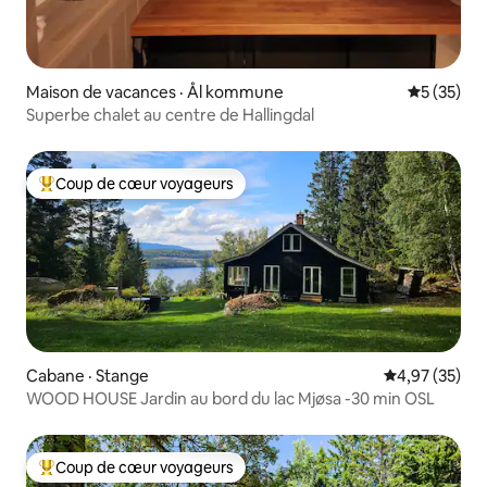
Maison de vacances · Ål kommune
Note moye
5 (35)
Superbe chalet au centre de Hallingdal
Coup de cœur voyageurs
Coup de cœur voyageurs parmi les plus aimés
Cabane · Stange
Note moyenne
4,97 (35)
WOOD HOUSE Jardin au bord du lac Mjøsa -30 min OSL
Coup de cœur voyageurs
Coup de cœur voyageurs parmi les plus aimés