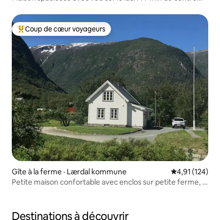
ville
Coup de cœur voyageurs
Coup de cœur voyageurs parmi les plus aimés
Gîte à la ferme · Lærdal kommune
Note moyenne 
4,91 (124)
Petite maison confortable avec enclos sur petite ferme, 4
personnes
Destinations à découvrir