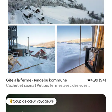
Gîte à la ferme · Ringebu kommune
Note moyenne
4,99 (94)
Cachet et sauna ! Petites fermes avec des vues
imprenables !
Coup de cœur voyageurs
Coup de cœur voyageurs parmi les plus aimés