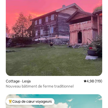
Cottage · Lesja
Note moyenne 
4,98 (119)
Nouveau bâtiment de ferme traditionnel
Coup de cœur voyageurs
Coup de cœur voyageurs parmi les plus aimés