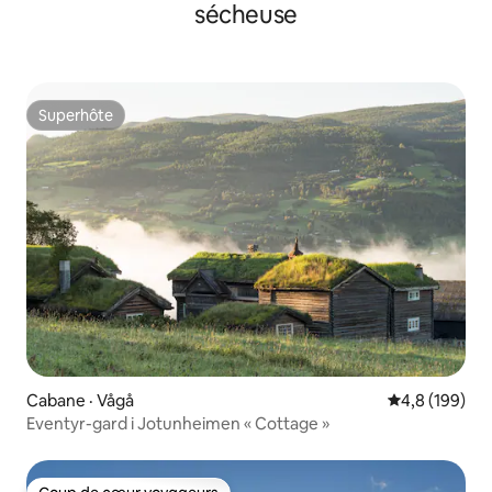
sécheuse
Superhôte
Superhôte
Cabane · Vågå
Note moyenne
4,8 (199)
Eventyr-gard i Jotunheimen « Cottage »