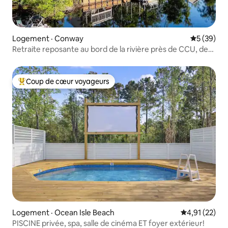
Logement · Conway
Note moye
5 (39)
Retraite reposante au bord de la rivière près de CCU, de
Conway et des plages
Coup de cœur voyageurs
Coup de cœur voyageurs parmi les plus aimés
Logement · Ocean Isle Beach
Note moyenne
4,91 (22)
PISCINE privée, spa, salle de cinéma ET foyer extérieur!