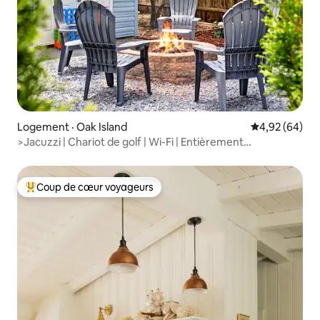
Logement · Oak Island
Note moyenne
4,92 (64)
>Jacuzzi | Chariot de golf | Wi-Fi | Entièrement
approvisionné<
Coup de cœur voyageurs
Coup de cœur voyageurs parmi les plus aimés