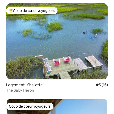
Coup de cœur voyageurs
Coup de cœur voyageurs parmi les plus aimés
Logement · Shallotte
Note moye
5 (16)
The Salty Heron
Coup de cœur voyageurs
Coup de cœur voyageurs