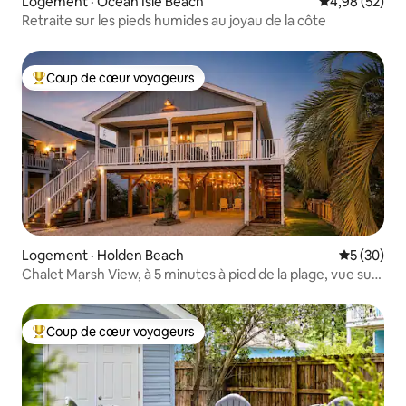
Logement · Ocean Isle Beach
Note moyenne
4,98 (52)
Retraite sur les pieds humides au joyau de la côte
Coup de cœur voyageurs
Coup de cœur voyageurs parmi les plus aimés
Logement · Holden Beach
Note moye
5 (30)
Chalet Marsh View, à 5 minutes à pied de la plage, vue sur
l'ICW
Coup de cœur voyageurs
Coup de cœur voyageurs parmi les plus aimés