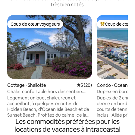
très bien notés.
Coup de cœur voyageurs
Coup de cœur 
Coup de cœur voyageurs
Coup de cœur voy
Cottage · Shallotte
Note moyenne de 5 sur 5, 
5 (20)
Condo · Ocean Isl
Chalet confortable hors des sentiers
Duplex en bord de 
battus, à proximité des plages
Logement unique, chaleureux et
Duplex de 2 chambr
accueillant, à quelques minutes de
demie en bord de 
Holden Beach, d'Ocean Isle Beach et de
courts de tennis ! 
Sunset Beach. Profitez du calme, de la
inclus ! Allée privé
Les commodités préférées pour les
tranquillité et de la nature en étant niché
voiturettes de gol
dans les arbres, près de la rivière, mais à
politique stricte d
locations de vacances à Intracoastal
quelques minutes des restaurants et
animaux de compa