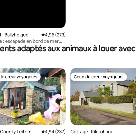
· Ballyheigue
Note moyenne de 4,96 sur 5, 273 commentai
4,96 (273)
ge : escapade en bord de mer
nts adaptés aux animaux à louer avec 
chalet moderne
de cœur voyageurs
Coup de cœur voyageurs
cœur voyageurs parmi les plus aimés
Coup de cœur voyageurs
 sur 5, 21 commentaires
 County Leitrim
Note moyenne de 4,94 sur 5, 237 commentai
4,94 (237)
Cottage · Kilcrohane