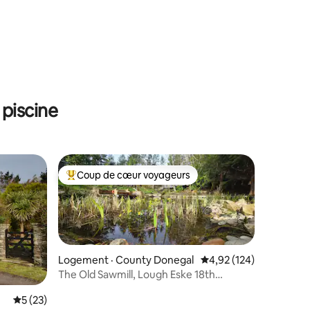
res
piscine
Coup de cœur voyageurs
Coup de cœur voyageurs parmi les plus aimés
Logement · County Donegal
Note moyenne de 4,92 
4,92 (124)
The Old Sawmill, Lough Eske 18th
Century Mill
res
Note moyenne de 5 sur 5, 23 commentaires
5 (23)