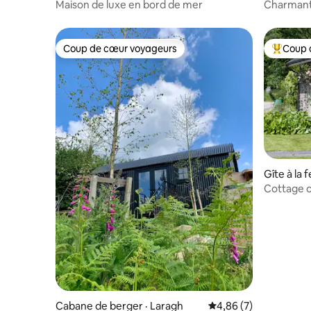
Maison de luxe en bord de mer
Charmant 
jacuzzi, s
Coup de cœur voyageurs
Coup 
Coup de cœur voyageurs
Coup de 
Gîte à la 
Cottage 
Cabane de berger · Laragh
Note moyenne de 4,8
4,86 (7)