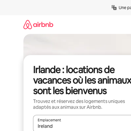
Aller
Une pa
directement
au
contenu
Irlande : locations de
vacances où les animau
sont les bienvenus
Trouvez et réservez des logements uniques
adaptés aux animaux sur Airbnb.
Emplacement
Quand les résultats sont affichés, parcourez-les en 