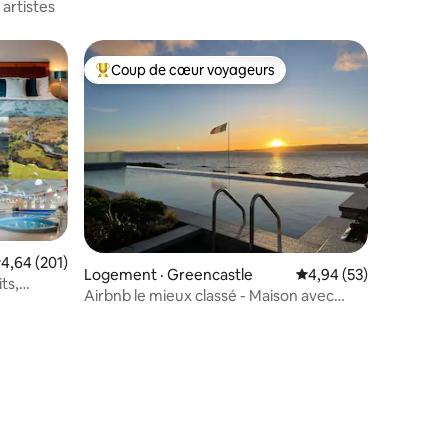
artistes
Coup de cœur voyageurs
Coup de cœur voyageurs parmi les plus aimés
res
ote moyenne de 4,64 sur 5, 201 commentaires
4,64 (201)
Logement · Greencastle
Note moyenne de 4,94
4,94 (53)
ts,
Airbnb le mieux classé - Maison avec
piscine à Edgewater - Spa