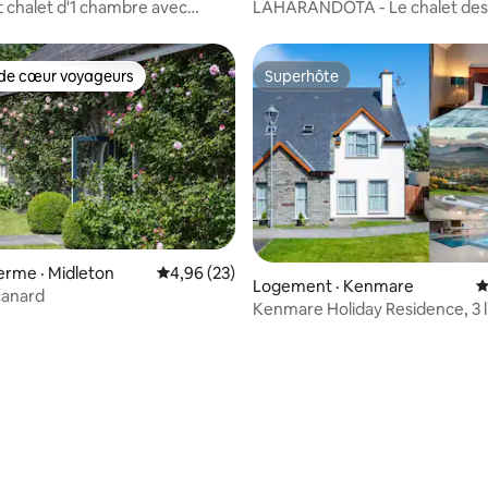
chalet d'1 chambre avec
LAHARANDOTA - Le chalet des 
auna et piscine
de cœur voyageurs
Superhôte
cœur voyageurs parmi les plus aimés
Superhôte
ferme · Midleton
Note moyenne de 4,96 sur 5, 23 commentai
4,96 (23)
Logement · Kenmare
N
canard
Kenmare Holiday Residence, 3 li
maison de vacances 4*.
6 sur 5, 7 commentaires