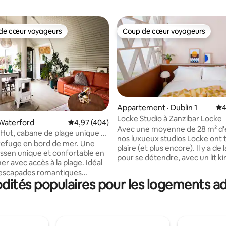
de cœur voyageurs
Coup de cœur voyageurs
cœur voyageurs parmi les plus aimés
Coup de cœur voyageurs
Appartement · Dublin 1
No
4
Locke Studio à Zanzibar Locke
sur 5, 433 commentaires
Waterford
Note moyenne de 4,97 sur 5, 404 commentai
4,97 (404)
Avec une moyenne de 28 m² d'
 Hut, cabane de plage unique et
nos luxueux studios Locke ont 
efuge en bord de mer. Une
plaire (et plus encore). Il y a de la place
ssen unique et confortable en
pour se détendre, avec un lit ki
r avec accès à la plage. Idéal
britannique de 150 cm x 200 cm
 escapades romantiques
canapé artisanal unique en son
odités populaires pour les logements 
es. Présentée sur la couverture
Espace de vie, avec une cuisine
ne Ireland's Homes Interiors &
entièrement équipée compren
de Period Living, la Nissen Hut
table à manger, un lave-linge/
arnation même du chic en bord
linge, un lave-vaisselle et de 
e grand espace ouvert
ustensiles de cuisine design. Plu