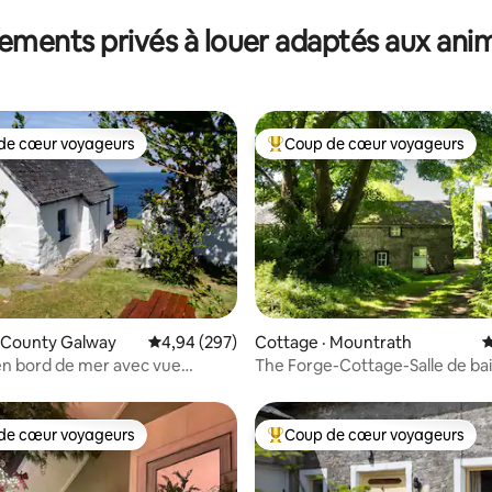
ements privés à louer adaptés aux ani
de cœur voyageurs
Coup de cœur voyageurs
cœur voyageurs parmi les plus aimés
Coup de cœur voyageurs parmi 
sur 5, 363 commentaires
· County Galway
Note moyenne de 4,94 sur 5, 297 commentai
4,94 (297)
Cottage · Mountrath
N
n bord de mer avec vue
The Forge-Cottage-Salle de bai
aire
de cœur voyageurs
Coup de cœur voyageurs
cœur voyageurs parmi les plus aimés
Coup de cœur voyageurs parmi 