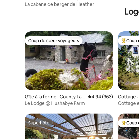
La cabane de berger de Heather
Log
Coup de cœur voyageurs
Coup 
Coup de cœur voyageurs
Coup de 
Gîte à la ferme · County Laoi
Note moyenne de 4,94 
4,94 (363)
Cottage 
s
Le Lodge @ Hushabye Farm
Cottage e
spectacul
Superhôte
Coup 
Superhôte
Coup de 