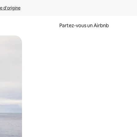
e d'origine
Partez-vous un Airbnb
et en les faisant glisser.