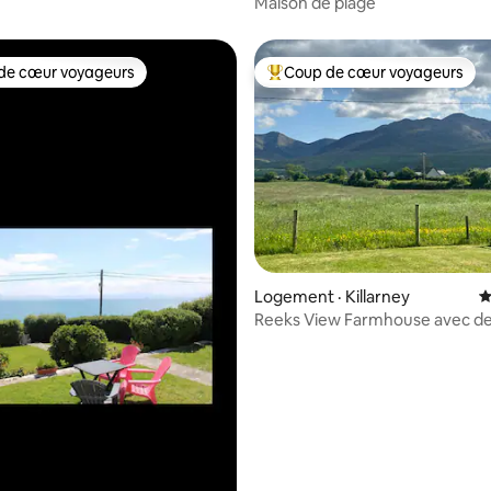
Maison de plage
de cœur voyageurs
Coup de cœur voyageurs
cœur voyageurs parmi les plus aimés
Coup de cœur voyageurs parmi 
sur 5, 229 commentaires
Logement · Killarney
N
Reeks View Farmhouse avec de
spectaculaires