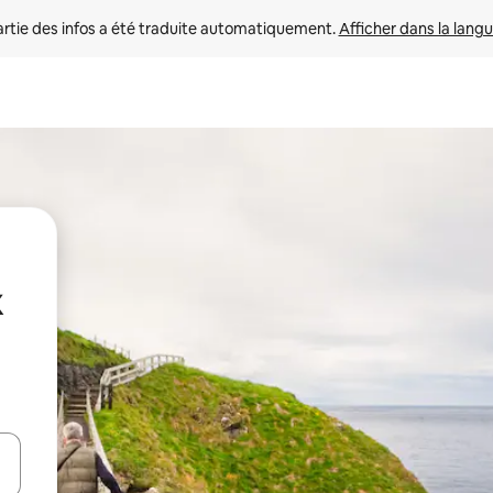
rtie des infos a été traduite automatiquement. 
Afficher dans la langu
x
utilisant les flèches vers le haut et vers le bas, ou en appuyant dessus 