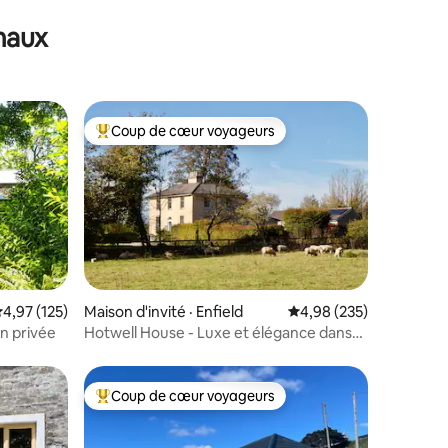
maux
Coup de cœur voyageurs
les plus aimés
Coup de cœur voyageurs parmi les plus aimés
res
ote moyenne de 4,97 sur 5, 125 commentaires
4,97 (125)
Maison d'invité · Enfield
Note moyenne de 4,98 
4,98 (235)
n privée
Hotwell House - Luxe et élégance dans
une ancienne remise
Coup de cœur voyageurs
les plus aimés
Coup de cœur voyageurs parmi les plus aimés