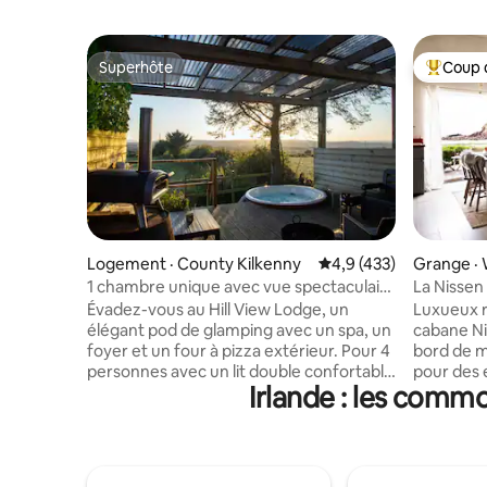
Superhôte
Coup 
Superhôte
Coup de 
Logement · County Kilkenny
Note moyenne de 4,9 
4,9 (433)
Grange · 
1 chambre unique avec vue spectaculaire
La Nissen
et jacuzzi
élégante
Évadez-vous au Hill View Lodge, un
Luxueux r
élégant pod de glamping avec un spa, un
cabane Ni
foyer et un four à pizza extérieur. Pour 4
bord de me
personnes avec un lit double confortable
pour des
Irlande : les comm
et un canapé-lit - parfait pour les
tranquill
couples, les amis ou les petites familles
du magazi
(ANIMAUX DE COMPAGNIE BIENVENUS!)
living et 
À l'intérieur, profitez d'une cuisinette
est l'inc
moderne, d'une douche et d'un poêle à
de mer. L