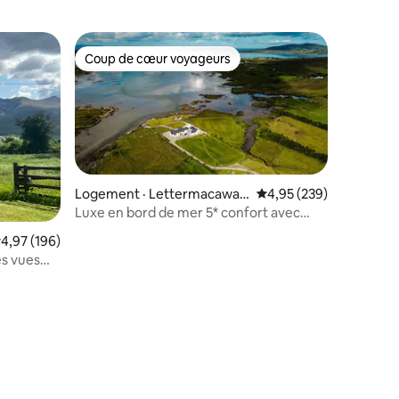
Coup de cœur voyageurs
les plus aimés
Coup de cœur voyageurs
Logement · Lettermacawar
Note moyenne de 4,95 
4,95 (239)
d
Luxe en bord de mer 5* confort avec
jetée, animaux acceptés
ote moyenne de 4,97 sur 5, 196 commentaires
4,97 (196)
s vues